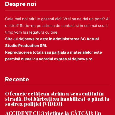
Despre noi
Cele mai noi stiri le gasesti aici! Vrei sa ne dai un pont? Ai
o stire? Scrie-ne pe adresa de contact si in cel mai scurt
timp vom lua legatura cu tine.
Site-ul dejnews.ro este in administrarea SC Actual
Studio Production SRL
Reproducerea totală sau parțială a materialelor este
permisă numai cu acordul expres al dejnews.ro
Recente
O femeie cetățean străin a scos cuțitul în
stradă. Doi bărbați au imobilizat-o până la
sosirea poliției (VIDEO)
ACCIDENT CU 3 victime la CÂȚCĂU: Un