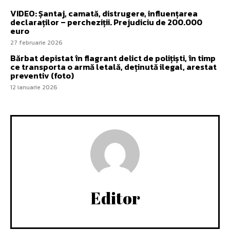
VIDEO: Șantaj, camată, distrugere, influențarea
declaraților – percheziții. Prejudiciu de 200.000
euro
27 februarie 2026
Bărbat depistat în flagrant delict de polițiști, în timp
ce transporta o armă letală, deținută ilegal, arestat
preventiv (foto)
12 ianuarie 2026
Editor