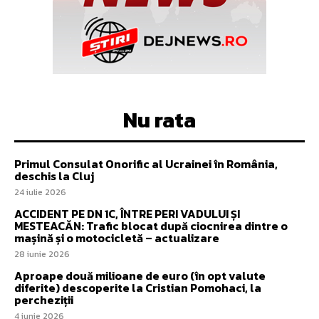
Nu rata
Primul Consulat Onorific al Ucrainei în România,
deschis la Cluj
24 iulie 2026
ACCIDENT PE DN 1C, ÎNTRE PERI VADULUI ȘI
MESTEACĂN: Trafic blocat după ciocnirea dintre o
mașină și o motocicletă – actualizare
28 iunie 2026
Aproape două milioane de euro (în opt valute
diferite) descoperite la Cristian Pomohaci, la
percheziții
4 iunie 2026