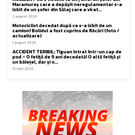
Maramureș care a depășit neregulamentar s-a
izbit de un șofer din Sălaj care a virat...
2 august 2026
Motociclist decedat după ce s-a izbit de un
camion! Bolidul a fost cuprins de flăcări (foto /
actualizare)
1 august 2026
ACCIDENT TERIBIL: Tiguan intrat într-un cap de
pod – O fetiță de 9 ani decedată! O altă fetiță și
un băiețel, dar și o...
31 iulie 2026