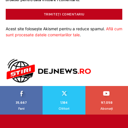
Acest site folosește Akismet pentru a reduce spamul.
Află cum
sunt procesate datele comentariilor tale
.
35,667
1,184
97,058
Fani
Cititori
Abonați