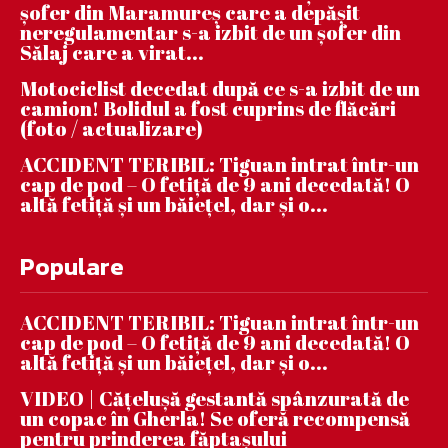
șofer din Maramureș care a depășit
neregulamentar s-a izbit de un șofer din
Sălaj care a virat...
Motociclist decedat după ce s-a izbit de un
camion! Bolidul a fost cuprins de flăcări
(foto / actualizare)
ACCIDENT TERIBIL: Tiguan intrat într-un
cap de pod – O fetiță de 9 ani decedată! O
altă fetiță și un băiețel, dar și o...
Populare
ACCIDENT TERIBIL: Tiguan intrat într-un
cap de pod – O fetiță de 9 ani decedată! O
altă fetiță și un băiețel, dar și o...
VIDEO | Căţeluşă gestantă spânzurată de
un copac în Gherla! Se oferă recompensă
pentru prinderea făptaşului