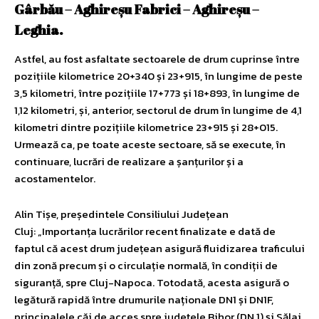
Gârbău – Aghireșu Fabrici – Aghireșu –
Leghia.
Astfel, au fost asfaltate sectoarele de drum cuprinse între
pozițiile kilometrice 20+340 și 23+915, în lungime de peste
3,5 kilometri, între pozițiile 17+773 și 18+893, în lungime de
1,12 kilometri, și, anterior, sectorul de drum în lungime de 4,1
kilometri dintre pozițiile kilometrice 23+915 și 28+015.
Urmează ca, pe toate aceste sectoare, să se execute, în
continuare, lucrări de realizare a șanțurilor și a
acostamentelor.
Alin Tișe, președintele Consiliului Județean
Cluj: „Importanța lucrărilor recent finalizate e dată de
faptul că acest drum județean asigură fluidizarea traficului
din zonă precum și o circulație normală, în condiții de
siguranță, spre Cluj-Napoca. Totodată, acesta asigură o
legătură rapidă între drumurile naționale DN1 și DN1F,
principalele căi de acces spre județele Bihor (DN 1) și Sălaj