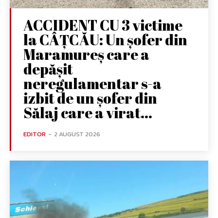
ACCIDENT CU 3 victime
la CÂȚCĂU: Un șofer din
Maramureș care a
depășit
neregulamentar s-a
izbit de un șofer din
Sălaj care a virat...
EDITOR
-
2 AUGUST 2026