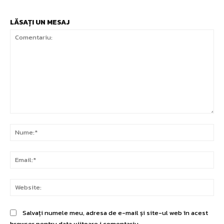
LĂSAȚI UN MESAJ
Comentariu:
Nu
Ema
Web
Salvați numele meu, adresa de e-mail și site-ul web în acest
browser pentru data viitoare i comentariu.