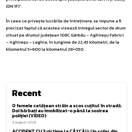
(DN 1F)”.
În ceea ce privește lucrările de întreținere, se impune a fi
precizat faptul că acestea vizează întregul sector de drum
situat pe drumul județean 108C Gârbău – Aghireșu Fabrici
– Aghireșu – Leghia, în lungime de 22,45 kilometri, de la
kilometrul 5+600 la kilometrul 28+050.
Recent
O femeie cetățean străin a scos cuțitul în stradă.
Doi bărbați au imobilizat-o până la sosirea
poliției (VIDEO)
4 august 2026
ACCIDENT CU 3 victime la CÂȚCĂU: Un șofer din