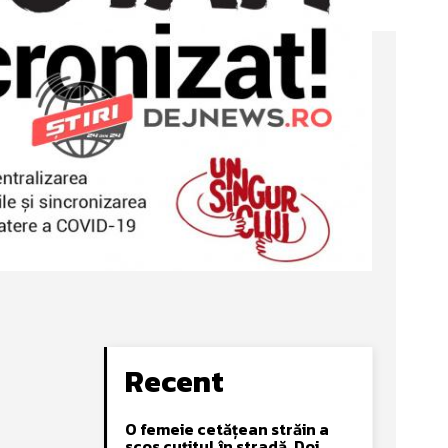
Recent
O femeie cetățean străin a
scos cuțitul în stradă. Doi