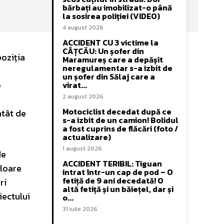
bărbați au imobilizat-o până
la sosirea poliției (VIDEO)
4 august 2026
ACCIDENT CU 3 victime la
CÂȚCĂU: Un șofer din
poziția
Maramureș care a depășit
neregulamentar s-a izbit de
un șofer din Sălaj care a
e
virat...
2 august 2026
Motociclist decedat după ce
atât de
s-a izbit de un camion! Bolidul
a fost cuprins de flăcări (foto /
actualizare)
1 august 2026
de
ACCIDENT TERIBIL: Tiguan
aloare
intrat într-un cap de pod – O
fetiță de 9 ani decedată! O
ri
altă fetiță și un băiețel, dar și
iectului
o...
31 iulie 2026