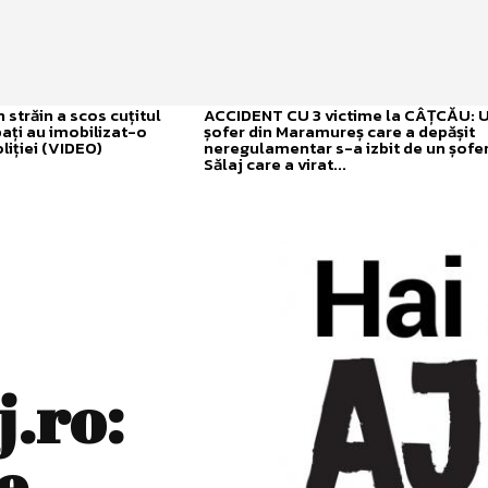
străin a scos cuțitul
ACCIDENT CU 3 victime la CÂȚCĂU: 
bați au imobilizat-o
șofer din Maramureș care a depășit
liției (VIDEO)
neregulamentar s-a izbit de un șofer
Sălaj care a virat...
.ro:
e