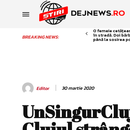
O femeie cetățean 
în stradă. Doi băr
BREAKING NEWS:
până la sosirea po
30 martie 2020
Editor
UnSingurCluj
Clujul strâng