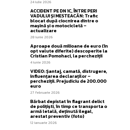
24 iulie 2026
ACCIDENT PE DN 1C, ÎNTRE PERI
VADULUI ȘI MESTEACĂN: Trafic
blocat după ciocnirea dintre o
mașină și o motocicletă –
actualizare
28 iunie 2026
Aproape două milioane de euro (în
opt valute diferite) descoperite la
Cristian Pomohaci, la percheziții
4 iunie 2026
VIDEO: Șantaj, camată, distrugere,
influențarea declaraților –
percheziții. Prejudiciu de 200.000
euro
27 februarie 2026
Bărbat depistat în flagrant delict
de polițiști, în timp ce transporta o
armă letală, deținută ilegal,
arestat preventiv (foto)
12 ianuarie 2026