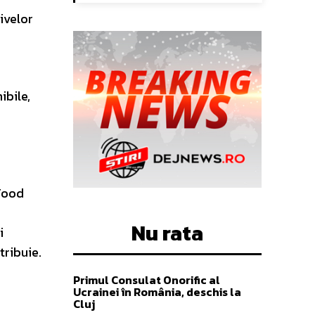
tivelor
ibile,
e
 Food
Nu rata
i
tribuie.
Primul Consulat Onorific al
Ucrainei în România, deschis la
Cluj