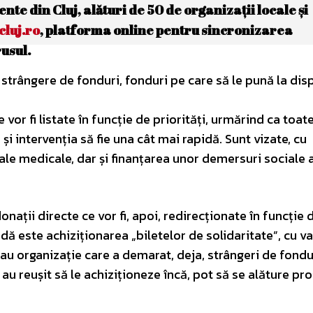
te din Cluj, alături de 50 de organizații locale și
cluj.ro
, platforma online pentru sincronizarea
rusul.
 strângere de fonduri, fonduri pe care să le pună la dis
te vor fi listate în funcție de priorități, urmărind ca toat
te și intervenția să fie una cât mai rapidă. Sunt vizate, cu
ale medicale, dar și finanțarea unor demersuri sociale 
nații directe ce vor fi, apoi, redirecționate în funcție 
dă este achiziționarea „biletelor de solidaritate”, cu v
sau organizație care a demarat, deja, strângeri de fondu
 reușit să le achiziționeze încă, pot să se alăture pro