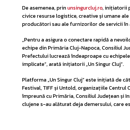
De asemenea, prin
unsingurcluj.ro
, inițiatorii
civice resurse logistice, creative și umane ale 
producători sau ale furnizorilor de servicii î
„Pentru a asigura o conectare rapidă a nevoilo
echipe din Primăria Cluj-Napoca, Consiliul Jud
Prefectului lucrează îndeaproape cu echipele 
implicate”, arată inițiatorii „Un Singur Cluj”.
Platforma „Un Singur Cluj” este inițiată de căt
Festival, TIFF și Untold, organizațiile Centrul
împreună cu Primăria, Consiliul Județean și Ins
clujene s-au alăturat deja demersului, care es