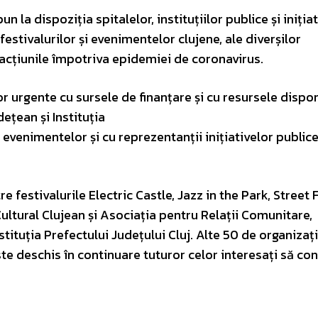
 pun la dispoziția spitalelor, instituțiilor publice și iniția
festivalurilor și evenimentelor clujene, ale diverșilor
n acțiunile împotriva epidemiei de coronavirus.
r urgente cu sursele de finanțare și cu resursele dispon
ețean și Instituția
evenimentelor și cu reprezentanții inițiativelor public
re festivalurile Electric Castle, Jazz in the Park, Street
 Cultural Clujean și Asociația pentru Relații Comunitare,
tituția Prefectului Județului Cluj. Alte 50 de organizați
te deschis în continuare tuturor celor interesați să con