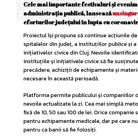
Cele mai importante festivaluri și evenimen
administrația publică, lansează
unsingur
eforturilor județului în lupta cu coronavi
Proiectul își propune să continue acțiunile de
spitalelor din județ, a instituțiilor publice și a
inițiativelor civice din Cluj. Nevoile identifica
instituțiile și inițiativele civice să fie susținu
precădere, achiziții de echipamente și materi
necesare în această perioadă.
Platforma permite publicului și companiilor do
nevoile actualizate la zi. Cea mai simplă meto
fixă de 10, 50 sau 100 de lei. Orice companie 
pentru echipamente medicale, dar pe care nu au
pentru ca banii să fie folosiți.