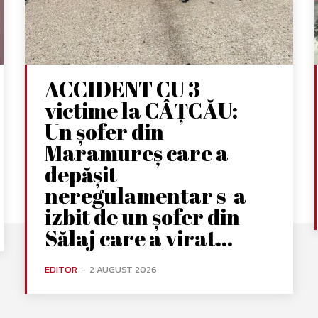
ACCIDENT CU 3
victime la CÂȚCĂU:
Un șofer din
Maramureș care a
depășit
neregulamentar s-a
izbit de un șofer din
Sălaj care a virat...
EDITOR
-
2 AUGUST 2026