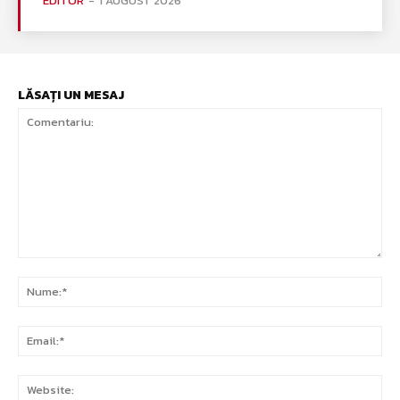
EDITOR
-
1 AUGUST 2026
LĂSAȚI UN MESAJ
Comentariu:
Nu
Ema
Web