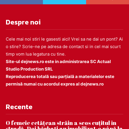
Despre noi
Cele mai noi stiri le gasesti aici! Vrei sa ne dai un pont? Ai
o stire? Scrie-ne pe adresa de contact si in cel mai scurt
timp vom lua legatura cu tine.
Site-ul dejnews.ro este in administrarea SC Actual
Studio Production SRL
Reproducerea totală sau parțială a materialelor este
permisă numai cu acordul expres al dejnews.ro
Recente
O femeie cetățean străin a scos cuțitul în
stradă. Doi bărbați au imobilizat-o până la