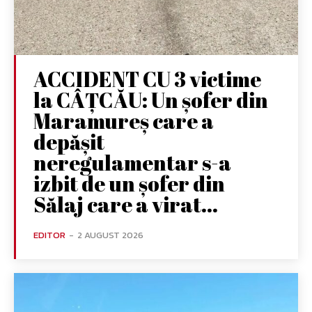
ACCIDENT CU 3 victime
la CÂȚCĂU: Un șofer din
Maramureș care a
depășit
neregulamentar s-a
izbit de un șofer din
Sălaj care a virat...
EDITOR
-
2 AUGUST 2026