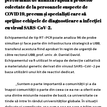
colectate de la persoanele suspecte de
COVID 19, precum și specialiști care să
sprijine echipele de diagnosticare a infecției
cu virsul SARS-CoV-2.
Echipamentul de tip RT-PCR poate analiza 96 de probe
simultan și face parte din infrastructura strategică a UBB,
transferul acestuia fiind aprobat în regim de urgență de
către rectorul UBB, prof. univ. dr. Daniel David.
Echipamentul va fi utilizat în etapa de detecție calitativă
a materialului genetic derivat din virusul SARS-CoV-2 pe
baza utilizării unui kit de reactivi dedicat.
„Suntem o parte importantă a comunității și a da
înapoi comunității o parte din ceea ce ea ne-a oferit este
una dintre misiunile noastre de bază, ca universitate ce
tinde să intre în rândul universităților globale. În situații
delicate și complicate, așa cum e cea pe care o trăim acum,