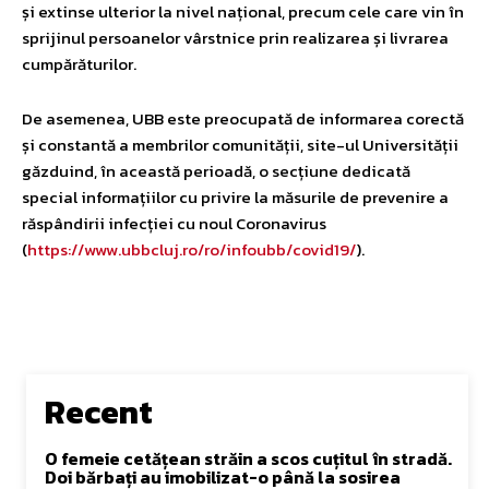
și extinse ulterior la nivel național, precum cele care vin în
sprijinul persoanelor vârstnice prin realizarea și livrarea
cumpărăturilor.
De asemenea, UBB este preocupată de informarea corectă
și constantă a membrilor comunității, site-ul Universității
găzduind, în această perioadă, o secțiune dedicată
special informațiilor cu privire la măsurile de prevenire a
răspândirii infecției cu noul Coronavirus
(
https://www.ubbcluj.ro/ro/infoubb/covid19/
).
Recent
O femeie cetățean străin a scos cuțitul în stradă.
Doi bărbați au imobilizat-o până la sosirea