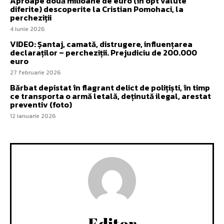
Aproape două milioane de euro (în opt valute
diferite) descoperite la Cristian Pomohaci, la
percheziții
4 iunie 2026
VIDEO: Șantaj, camată, distrugere, influențarea
declaraților – percheziții. Prejudiciu de 200.000
euro
27 februarie 2026
Bărbat depistat în flagrant delict de polițiști, în timp
ce transporta o armă letală, deținută ilegal, arestat
preventiv (foto)
12 ianuarie 2026
Editor