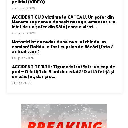
poliției (VIDEO)
4 august 2026
ACCIDENT CU 3 victime la CÂȚCĂU: Un șofer din
Maramureș care a depășit neregulamentar s-a
izbit de un șofer din Sălaj care a virat...
2 august 2026
Motociclist decedat după ce s-a izbit de un
camion! Bolidul a fost cuprins de flăcări (foto /
actualizare)
1 august 2026
ACCIDENT TERIBIL: Tiguan intrat într-un cap de
pod – O fetiță de 9 ani decedată! O altă fetiță și
un băiețel, dar și o...
31 iulie 2026