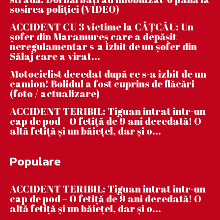
sosirea poliției (VIDEO)
ACCIDENT CU 3 victime la CÂȚCĂU: Un
șofer din Maramureș care a depășit
neregulamentar s-a izbit de un șofer din
Sălaj care a virat...
Motociclist decedat după ce s-a izbit de un
camion! Bolidul a fost cuprins de flăcări
(foto / actualizare)
ACCIDENT TERIBIL: Tiguan intrat într-un
cap de pod – O fetiță de 9 ani decedată! O
altă fetiță și un băiețel, dar și o...
Populare
ACCIDENT TERIBIL: Tiguan intrat într-un
cap de pod – O fetiță de 9 ani decedată! O
altă fetiță și un băiețel, dar și o...