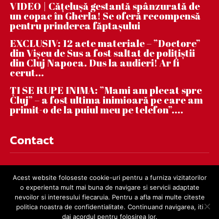
VIDEO | Căţeluşă gestantă spânzurată de
un copac în Gherla! Se oferă recompensă
pentru prinderea făptaşului
EXCLUSIV: 12 acte materiale – ”Doctore”
din Vișeu de Sus a fost saltat de polițiștii
din Cluj Napoca. Dus la audieri! Ar fi
cerut...
ȚI SE RUPE INIMA: ”Mami am plecat spre
Cluj” – a fost ultima inimioară pe care am
primit-o de la puiul meu pe telefon”....
Contact
contact@dejnews.ro
Acest website foloseste cookie-uri pentru a furniza vizitatorilor
o experienta mult mai buna de navigare si servicii adaptate
nevoilor si interesului fiecaruia. Pentru a afla mai multe citeste
politica noastra de confidentialitate. Continuand navigarea, iti
dai acordul pentru folosirea lor.