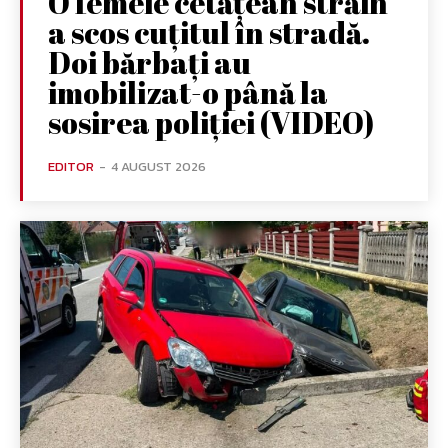
O femeie cetățean străin
a scos cuțitul în stradă.
Doi bărbați au
imobilizat-o până la
sosirea poliției (VIDEO)
EDITOR
-
4 AUGUST 2026