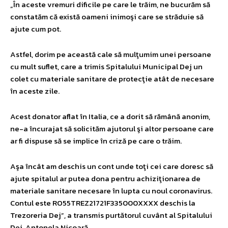
„În aceste vremuri dificile pe care le trăim, ne bucurăm să
constatăm că există oameni inimoşi care se străduie să
ajute cum pot.
Astfel, dorim pe această cale să mulţumim unei persoane
cu mult suflet, care a trimis Spitalului Municipal Dej un
colet cu materiale sanitare de protecţie atât de necesare
în aceste zile.
Acest donator aflat în Italia, ce a dorit să rămână anonim,
ne-a încurajat să solicităm ajutorul şi altor persoane care
ar fi dispuse să se implice în criză pe care o trăim.
Aşa încât am deschis un cont unde toţi cei care doresc să
ajute spitalul ar putea dona pentru achiziţionarea de
materiale sanitare necesare în lupta cu noul coronavirus.
Contul este RO55TREZ21721F335000XXXX deschis la
Trezoreria Dej”, a transmis purtătorul cuvânt al Spitalului
Dej, Antonela Nicoară.