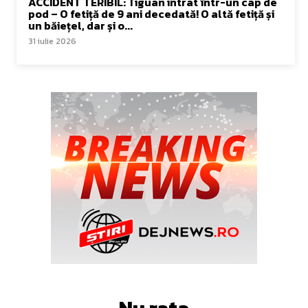
ACCIDENT TERIBIL: Tiguan intrat într-un cap de
pod – O fetiță de 9 ani decedată! O altă fetiță și
un băiețel, dar și o...
31 iulie 2026