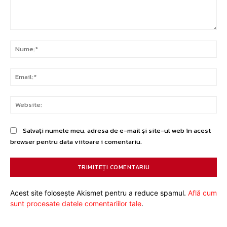
Comentariu:
Nu
Ema
Web
Salvați numele meu, adresa de e-mail și site-ul web în acest
browser pentru data viitoare i comentariu.
Acest site folosește Akismet pentru a reduce spamul.
Află cum
sunt procesate datele comentariilor tale
.