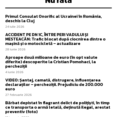
Nu rata
Primul Consulat Onorific al Ucrainei în România,
deschis la Cluj
24 iulie 2026
ACCIDENT PE DN 1C, ÎNTRE PERI VADULUI ȘI
MESTEACĂN: Trafic blocat după ciocnirea dintre o
mașină și o motocicletă – actualizare
28 iunie 2026
Aproape două milioane de euro (în opt valute
diferite) descoperite la Cristian Pomohaci, la
percheziții
4 iunie 2026
VIDEO: Șantaj, camată, distrugere, influențarea
declaraților – percheziții. Prejudiciu de 200.000
euro
27 februarie 2026
Bărbat depistat în flagrant delict de polițiști, în timp
ce transporta o armă letală, deținută ilegal, arestat
preventiv (foto)