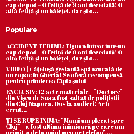
cap de pod – O fetiță de 9 ani decedată! O
altă fetiță și un băiețel, dar și o...
Populare
ACCIDENT TERIBIL: Tiguan intrat într-un
cap de pod – O fetiță de 9 ani decedată! O
altă fetiță și un băiețel, dar și o...
VIDEO | Căţeluşă gestantă spânzurată de
un copac în Gherla! Se oferă recompensă
pentru prinderea făptaşului
EXCLUSIV: 12 acte materiale – ”Doctore”
din Vișeu de Sus a fost saltat de polițiștii
din Cluj Napoca. Dus la audieri! Ar fi
cerut...
ȚI SE RUPE INIMA: ”Mami am plecat spre
Cluj” – a fost ultima inimioară pe care am
primit-o de la puiul meu pe telefon”....