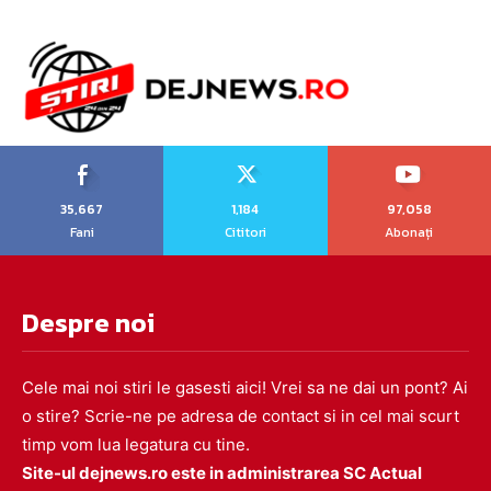
35,667
1,184
97,058
Fani
Cititori
Abonați
Despre noi
Cele mai noi stiri le gasesti aici! Vrei sa ne dai un pont? Ai
o stire? Scrie-ne pe adresa de contact si in cel mai scurt
timp vom lua legatura cu tine.
Site-ul dejnews.ro este in administrarea SC Actual