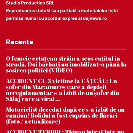
Studio Production SRL
Reproducerea totală sau parțială a materialelor este
permisă numai cu acordul expres al dejnews.ro
Recente
O femeie cetățean străin a scos cuțitul în
stradă. Doi bărbați au imobilizat-o până la
sosirea poliției (VIDEO)
ACCIDENT CU 3 victime la CÂȚCĂU: Un
șofer din Maramureș care a depășit
neregulamentar s-a izbit de un șofer din
Sălaj care a virat...
Motociclist decedat după ce s-a izbit de un
camion! Bolidul a fost cuprins de flăcări
(foto / actualizare)
ACCIDENT TERIBIL: Tiguan intrat într-un