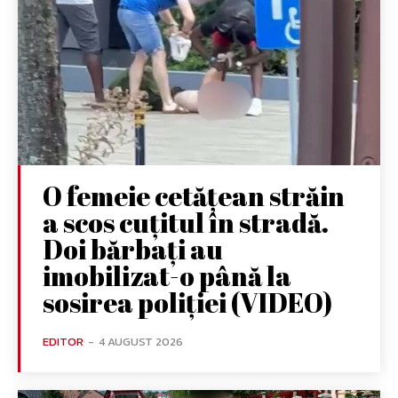
O femeie cetățean străin
a scos cuțitul în stradă.
Doi bărbați au
imobilizat-o până la
sosirea poliției (VIDEO)
EDITOR
-
4 AUGUST 2026