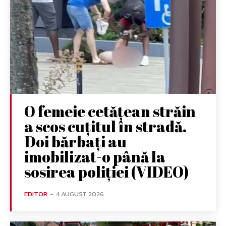
O femeie cetățean străin
a scos cuțitul în stradă.
Doi bărbați au
imobilizat-o până la
sosirea poliției (VIDEO)
EDITOR
-
4 AUGUST 2026