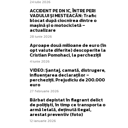
24 iulie 2026
ACCIDENT PE DN 1C, ÎNTRE PERI
VADULUI ȘI MESTEACĂN: Trafic
blocat după ciocnirea dintre o
mașină și o motocicletă –
actualizare
28 iunie 2026
Aproape două milioane de euro (în
opt valute diferite) descoperite la
Cristian Pomohaci, la percheziții
4 iunie 2026
VIDEO: Șantaj, camată, distrugere,
influențarea declaraților –
percheziții. Prejudiciu de 200.000
euro
27 februarie 2026
Bărbat depistat în flagrant delict
de polițiști, în timp ce transporta o
armă letală, deținută ilegal,
arestat preventiv (foto)
12 ianuarie 2026