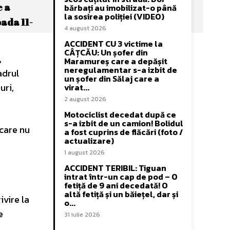
e a
bărbați au imobilizat-o până
la sosirea poliției (VIDEO)
oada 11-
4 august 2026
ACCIDENT CU 3 victime la
CÂȚCĂU: Un șofer din
,
Maramureș care a depășit
neregulamentar s-a izbit de
adrul
un șofer din Sălaj care a
uri,
virat...
2 august 2026
Motociclist decedat după ce
s-a izbit de un camion! Bolidul
 care nu
a fost cuprins de flăcări (foto /
actualizare)
1 august 2026
ACCIDENT TERIBIL: Tiguan
intrat într-un cap de pod – O
fetiță de 9 ani decedată! O
altă fetiță și un băiețel, dar și
ivire la
o...
e
31 iulie 2026