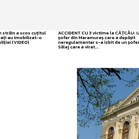
străin a scos cuțitul
ACCIDENT CU 3 victime la CÂȚCĂU: 
bați au imobilizat-o
șofer din Maramureș care a depășit
liției (VIDEO)
neregulamentar s-a izbit de un șofer
Sălaj care a virat...