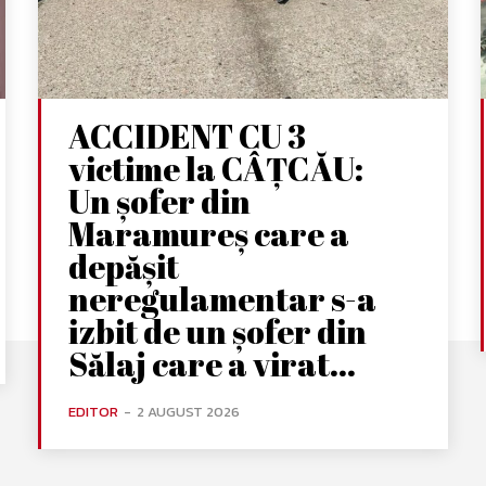
ACCIDENT CU 3
victime la CÂȚCĂU:
Un șofer din
Maramureș care a
depășit
neregulamentar s-a
izbit de un șofer din
Sălaj care a virat...
EDITOR
-
2 AUGUST 2026