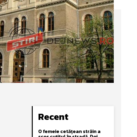
Recent
O femeie cetățean străin a
scos cuțitul în stradă. Doi