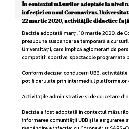
În contextul măsurilor adoptate la nivel 
infecției cu noul Coronavirus, Universita
22 martie 2020, activitățile didactice față 
Decizia adoptată marți, 10 martie 2020, de Co
presupune suspendarea temporară a cursurilor f
Universității, care implică aglomerări de pers
competiții sportive, spectacole programate 
Conform deciziei conducerii UBB, activitățile d
pot fi derulate prin intermediul platformelor
Activitățile administrative și de cercetare di
Decizia a fost adoptată în contextul măsurilor 
informarea comunității UBB și la asigurarea s
răspândire a infecției cu Coronavirus SARS-C