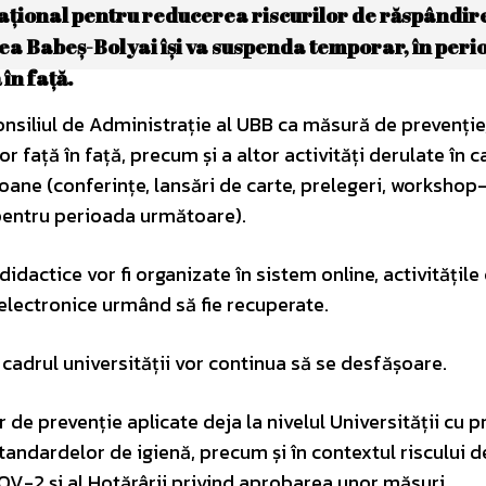
național pentru reducerea riscurilor de răspândir
tea Babeş-Bolyai își va suspenda temporar, în peri
în față.
nsiliul de Administrație al UBB ca măsură de prevenție
ață în față, precum și a altor activități derulate în c
oane (conferințe, lansări de carte, prelegeri, workshop-
pentru perioada următoare).
idactice vor fi organizate în sistem online, activitățile
 electronice urmând să fie recuperate.
n cadrul universității vor continua să se desfășoare.
de prevenție aplicate deja la nivelul Universității cu pr
tandardelor de igienă, precum și în contextul riscului d
OV-2 și al Hotărârii privind aprobarea unor măsuri