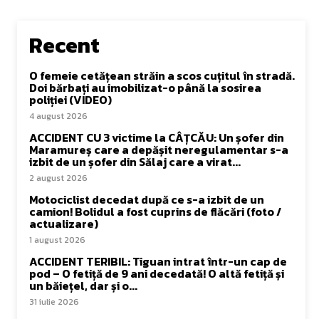
Recent
O femeie cetățean străin a scos cuțitul în stradă.
Doi bărbați au imobilizat-o până la sosirea
poliției (VIDEO)
4 august 2026
ACCIDENT CU 3 victime la CÂȚCĂU: Un șofer din
Maramureș care a depășit neregulamentar s-a
izbit de un șofer din Sălaj care a virat...
2 august 2026
Motociclist decedat după ce s-a izbit de un
camion! Bolidul a fost cuprins de flăcări (foto /
actualizare)
1 august 2026
ACCIDENT TERIBIL: Tiguan intrat într-un cap de
pod – O fetiță de 9 ani decedată! O altă fetiță și
un băiețel, dar și o...
31 iulie 2026