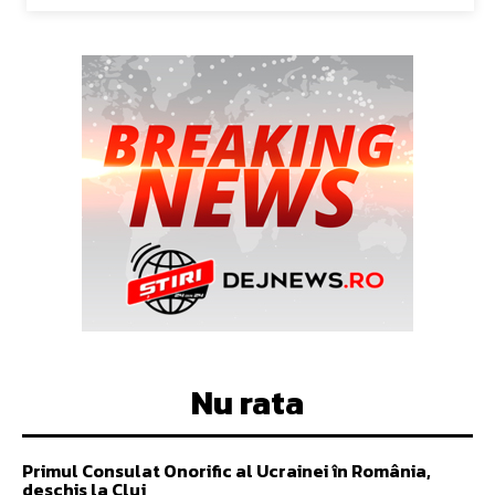
Nu rata
Primul Consulat Onorific al Ucrainei în România,
deschis la Cluj