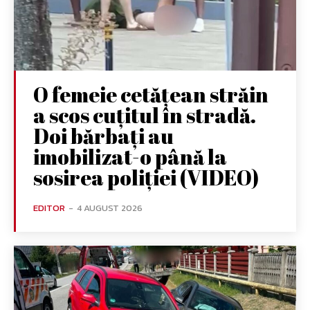
O femeie cetățean străin
a scos cuțitul în stradă.
Doi bărbați au
imobilizat-o până la
sosirea poliției (VIDEO)
EDITOR
-
4 AUGUST 2026