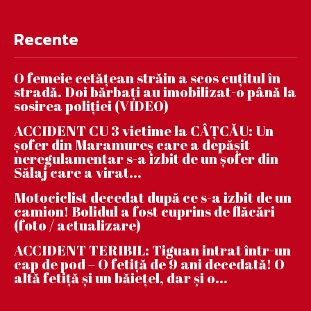
Recente
O femeie cetățean străin a scos cuțitul în
stradă. Doi bărbați au imobilizat-o până la
sosirea poliției (VIDEO)
ACCIDENT CU 3 victime la CÂȚCĂU: Un
șofer din Maramureș care a depășit
neregulamentar s-a izbit de un șofer din
Sălaj care a virat...
Motociclist decedat după ce s-a izbit de un
camion! Bolidul a fost cuprins de flăcări
(foto / actualizare)
ACCIDENT TERIBIL: Tiguan intrat într-un
cap de pod – O fetiță de 9 ani decedată! O
altă fetiță și un băiețel, dar și o...