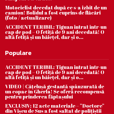
Motociclist decedat după ce s-a izbit de un
camion! Bolidul a fost cuprins de flăcări
(foto / actualizare)
ACCIDENT TERIBIL: Tiguan intrat într-un
cap de pod – O fetiță de 9 ani decedată! O
altă fetiță și un băiețel, dar și o...
Populare
ACCIDENT TERIBIL: Tiguan intrat într-un
cap de pod – O fetiță de 9 ani decedată! O
altă fetiță și un băiețel, dar și o...
VIDEO | Căţeluşă gestantă spânzurată de
un copac în Gherla! Se oferă recompensă
pentru prinderea făptaşului
EXCLUSIV: 12 acte materiale – ”Doctore”
din Vișeu de Sus a fost saltat de polițiștii