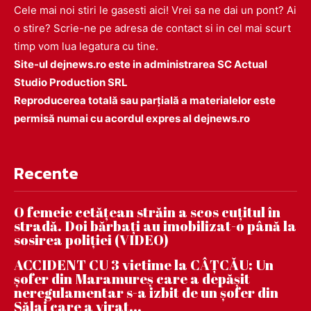
Cele mai noi stiri le gasesti aici! Vrei sa ne dai un pont? Ai
o stire? Scrie-ne pe adresa de contact si in cel mai scurt
timp vom lua legatura cu tine.
Site-ul dejnews.ro este in administrarea SC Actual
Studio Production SRL
Reproducerea totală sau parțială a materialelor este
permisă numai cu acordul expres al dejnews.ro
Recente
O femeie cetățean străin a scos cuțitul în
stradă. Doi bărbați au imobilizat-o până la
sosirea poliției (VIDEO)
ACCIDENT CU 3 victime la CÂȚCĂU: Un
șofer din Maramureș care a depășit
neregulamentar s-a izbit de un șofer din
Sălaj care a virat...