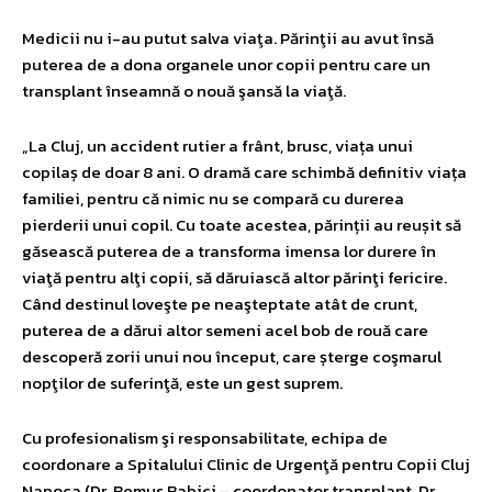
Medicii nu i-au putut salva viaţa. Părinţii au avut însă
puterea de a dona organele unor copii pentru care un
transplant înseamnă o nouă şansă la viaţă.
„La Cluj, un accident rutier a frânt, brusc, viața unui
copilaș de doar 8 ani. O dramă care schimbă definitiv viața
familiei, pentru că nimic nu se compară cu durerea
pierderii unui copil. Cu toate acestea, părinții au reușit să
găsească puterea de a transforma imensa lor durere în
viaţă pentru alţi copii, să dăruiască altor părinţi fericire.
Când destinul loveşte pe neaşteptate atât de crunt,
puterea de a dărui altor semeni acel bob de rouă care
descoperă zorii unui nou început, care șterge coşmarul
nopţilor de suferinţă, este un gest suprem.
Cu profesionalism şi responsabilitate, echipa de
coordonare a Spitalului Clinic de Urgenţă pentru Copii Cluj
Napoca (Dr. Remus Babici – coordonator transplant, Dr.