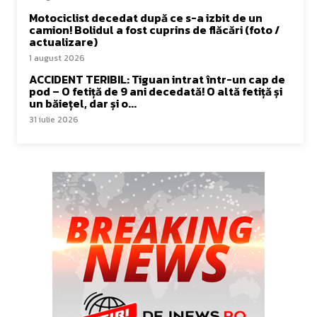
Motociclist decedat după ce s-a izbit de un
camion! Bolidul a fost cuprins de flăcări (foto /
actualizare)
1 august 2026
ACCIDENT TERIBIL: Tiguan intrat într-un cap de
pod – O fetiță de 9 ani decedată! O altă fetiță și
un băiețel, dar și o...
31 iulie 2026