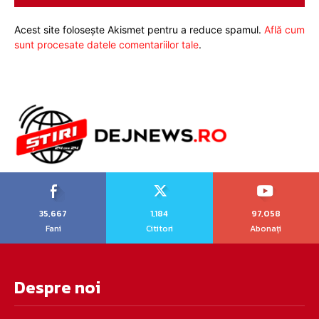
Acest site folosește Akismet pentru a reduce spamul.
Află cum
sunt procesate datele comentariilor tale
.
35,667
1,184
97,058
Fani
Cititori
Abonați
Despre noi