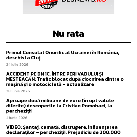
Nu rata
Primul Consulat Onorific al Ucrainei în România,
deschis la Cluj
24 iulie 2026
ACCIDENT PE DN 1C, ÎNTRE PERI VADULUI ȘI
MESTEACĂN: Trafic blocat după ciocnirea dintre o
mașină și o motocicletă – actualizare
28 iunie 2026
Aproape două milioane de euro (în opt valute
diferite) descoperite la Cristian Pomohaci, la
percheziții
4 iunie 2026
VIDEO: Șantaj, camată, distrugere, influențarea
declaraților – percheziții. Prejudiciu de 200.000