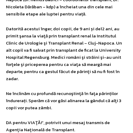
Nicoleta Dărăban – kdp) a încheiat una din cele mai
sensibile etape ale luptei pentru viață.
Datorită acestui înger, doi copii, de 9 ani și de12 ani, au
primit şansa la viaţă prin transplant renal la Institutul
Clinic de Urologie şi Transplant Renal – Cluj-Napoca. Un
alt copil va fi salvat prin transplant de ficat la University
Hospital Regensburg. Medici români şi străini şi-au unit
forţele şi priceperea pentru ca viaţa să meargă mai
departe, pentru ca gestul făcut de părinţi să nu fi fost în
zadar.
Ne înclinăm cu profundă recunoştinţă în faţa părinților
îndurerați. Sperăm că vor găsi alinarea la gândul că alţi 3
copii vor putea zâmbi.
DA pentru VIAŢĂ!”, potrivit unui mesaj transmis de
Agenţia Naţională de Transplant.