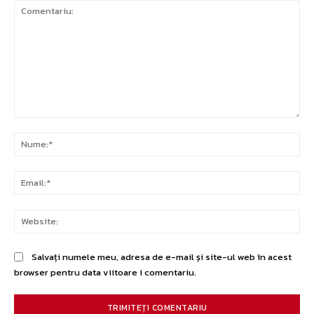
Comentariu:
Nu
Ema
Web
Salvați numele meu, adresa de e-mail și site-ul web în acest
browser pentru data viitoare i comentariu.