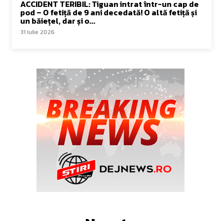
ACCIDENT TERIBIL: Tiguan intrat într-un cap de
pod – O fetiță de 9 ani decedată! O altă fetiță și
un băiețel, dar și o...
31 iulie 2026