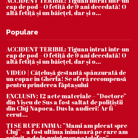
ACCIDENT TERIBIL: Tiguan intrat într-un
cap de pod – O fetiță de 9 ani decedată! O
altă fetiță și un băiețel, dar și o...
Populare
ACCIDENT TERIBIL: Tiguan intrat într-un
cap de pod – O fetiță de 9 ani decedată! O
altă fetiță și un băiețel, dar și o...
VIDEO | Căţeluşă gestantă spânzurată de
un copac în Gherla! Se oferă recompensă
pentru prinderea făptaşului
EXCLUSIV: 12 acte materiale – ”Doctore”
din Vișeu de Sus a fost saltat de polițiștii
din Cluj Napoca. Dus la audieri! Ar fi
cerut...
ȚI SE RUPE INIMA: ”Mami am plecat spre
Cluj” – a fost ultima inimioară pe care am
primit-o de la puiul meu pe telefon”....