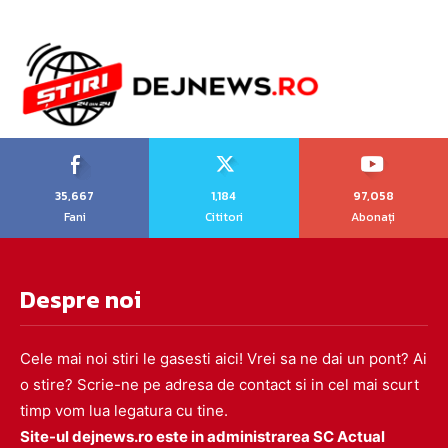
35,667
1,184
97,058
Fani
Cititori
Abonați
Despre noi
Cele mai noi stiri le gasesti aici! Vrei sa ne dai un pont? Ai
o stire? Scrie-ne pe adresa de contact si in cel mai scurt
timp vom lua legatura cu tine.
Site-ul dejnews.ro este in administrarea SC Actual