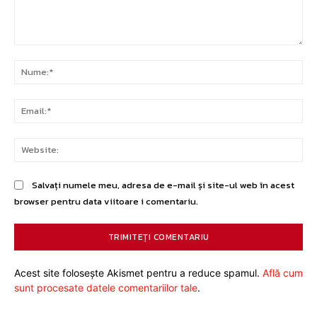
Comentariu:
Nu
Ema
Web
Salvați numele meu, adresa de e-mail și site-ul web în acest
browser pentru data viitoare i comentariu.
Acest site folosește Akismet pentru a reduce spamul.
Află cum
sunt procesate datele comentariilor tale
.