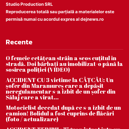
Studio Production SRL
Reproducerea totală sau parțială a materialelor este
permisă numai cu acordul expres al dejnews.ro
Recente
O femeie cetățean străin a scos cuțitul în
stradă. Doi bărbați au imobilizat-o până la
sosirea poliției (VIDEO)
ACCIDENT CU 3 victime la CÂȚCĂU: Un
șofer din Maramureș care a depășit
neregulamentar s-a izbit de un șofer din
Sălaj care a virat...
Motociclist decedat după ce s-a izbit de un
camion! Bolidul a fost cuprins de flăcări
(foto / actualizare)