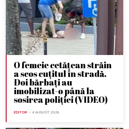
O femeie cetățean străin
a scos cuțitul în stradă.
Doi bărbați au
imobilizat-o până la
sosirea poliției (VIDEO)
EDITOR
-
4 AUGUST 2026