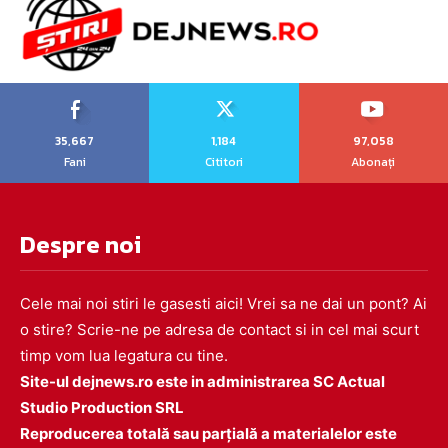
35,667
1,184
97,058
Fani
Cititori
Abonați
Despre noi
Cele mai noi stiri le gasesti aici! Vrei sa ne dai un pont? Ai
o stire? Scrie-ne pe adresa de contact si in cel mai scurt
timp vom lua legatura cu tine.
Site-ul dejnews.ro este in administrarea SC Actual
Studio Production SRL
Reproducerea totală sau parțială a materialelor este