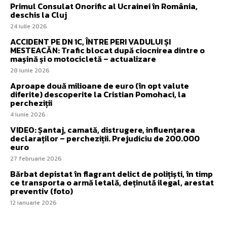
Primul Consulat Onorific al Ucrainei în România,
deschis la Cluj
24 iulie 2026
ACCIDENT PE DN 1C, ÎNTRE PERI VADULUI ȘI
MESTEACĂN: Trafic blocat după ciocnirea dintre o
mașină și o motocicletă – actualizare
28 iunie 2026
Aproape două milioane de euro (în opt valute
diferite) descoperite la Cristian Pomohaci, la
percheziții
4 iunie 2026
VIDEO: Șantaj, camată, distrugere, influențarea
declaraților – percheziții. Prejudiciu de 200.000
euro
27 februarie 2026
Bărbat depistat în flagrant delict de polițiști, în timp
ce transporta o armă letală, deținută ilegal, arestat
preventiv (foto)
12 ianuarie 2026