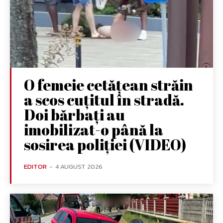
O femeie cetățean străin
a scos cuțitul în stradă.
Doi bărbați au
imobilizat-o până la
sosirea poliției (VIDEO)
EDITOR
-
4 AUGUST 2026