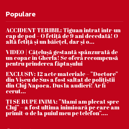
Populare
ACCIDENT TERIBIL: Tiguan intrat într-un
cap de pod – O fetiță de 9 ani decedată! O
altă fetiță și un băiețel, dar și o...
VIDEO | Căţeluşă gestantă spânzurată de
un copac în Gherla! Se oferă recompensă
pentru prinderea făptaşului
EXCLUSIV: 12 acte materiale – ”Doctore”
din Vișeu de Sus a fost saltat de polițiștii
din Cluj Napoca. Dus la audieri! Ar fi
cerut...
ȚI SE RUPE INIMA: ”Mami am plecat spre
Cluj” – a fost ultima inimioară pe care am
primit-o de la puiul meu pe telefon”....