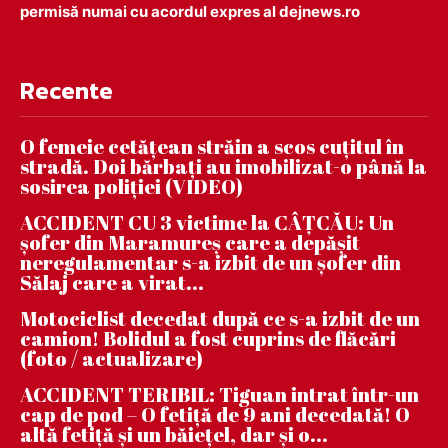
permisă numai cu acordul expres al dejnews.ro
Recente
O femeie cetățean străin a scos cuțitul în
stradă. Doi bărbați au imobilizat-o până la
sosirea poliției (VIDEO)
ACCIDENT CU 3 victime la CÂȚCĂU: Un
șofer din Maramureș care a depășit
neregulamentar s-a izbit de un șofer din
Sălaj care a virat...
Motociclist decedat după ce s-a izbit de un
camion! Bolidul a fost cuprins de flăcări
(foto / actualizare)
ACCIDENT TERIBIL: Tiguan intrat într-un
cap de pod – O fetiță de 9 ani decedată! O
altă fetiță și un băiețel, dar și o...