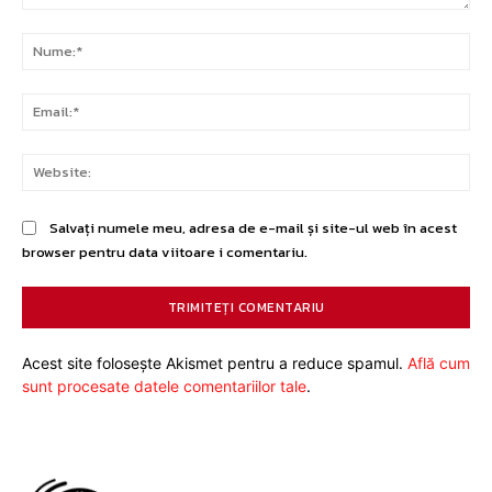
Comentariu:
Nu
Ema
Web
Salvați numele meu, adresa de e-mail și site-ul web în acest
browser pentru data viitoare i comentariu.
Acest site folosește Akismet pentru a reduce spamul.
Află cum
sunt procesate datele comentariilor tale
.