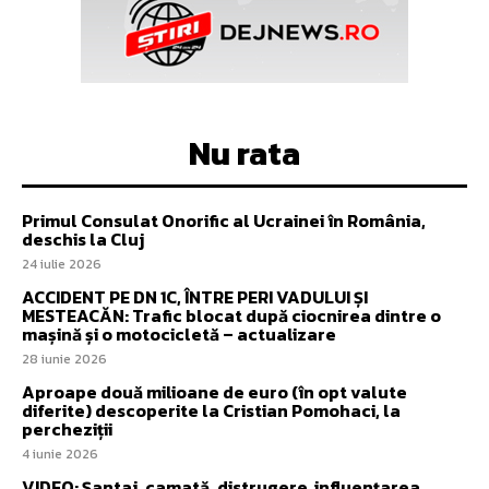
Nu rata
Primul Consulat Onorific al Ucrainei în România,
deschis la Cluj
24 iulie 2026
ACCIDENT PE DN 1C, ÎNTRE PERI VADULUI ȘI
MESTEACĂN: Trafic blocat după ciocnirea dintre o
mașină și o motocicletă – actualizare
28 iunie 2026
Aproape două milioane de euro (în opt valute
diferite) descoperite la Cristian Pomohaci, la
percheziții
4 iunie 2026
VIDEO: Șantaj, camată, distrugere, influențarea