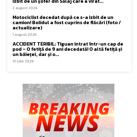
izbit de un șofer din Sălaj care a virat...
2 august 2026
Motociclist decedat după ce s-a izbit de un
camion! Bolidul a fost cuprins de flăcări (foto /
actualizare)
1 august 2026
ACCIDENT TERIBIL: Tiguan intrat într-un cap de
pod – O fetiță de 9 ani decedată! O altă fetiță și
un băiețel, dar și o...
31 iulie 2026