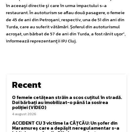
în aceeaşi directie şi care în urma impactului s-a
restaurant. În autoturism se aflau două pasagere, o femeie
de 45 de ani din Petroşani, respectiv, una de 51 din ani din
Turda, care au suferit vătămări. Șoferul din autoturismul
acroşat, un bărbat de 57 de ani din Turda, a fost rănit uşor”,
informează reprezentanţii IPJ Cluj.
Recent
O femeie cetățean străin a scos cuțitul în stradă.
Doi bărbați au imobilizat-o până la sosirea
poliției (VIDEO)
4 august 2026
ACCIDENT CU 3 victime la CÂȚCĂU: Un șofer din
Maramureș care a depășit neregulamentar s-a