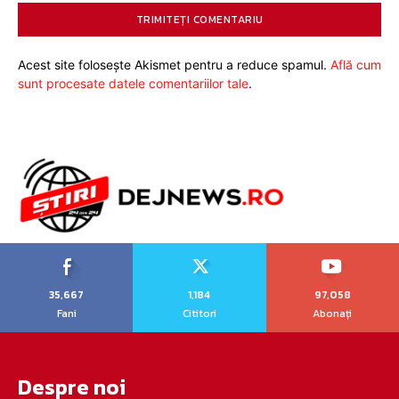
Acest site folosește Akismet pentru a reduce spamul.
Află cum
sunt procesate datele comentariilor tale
.
35,667
1,184
97,058
Fani
Cititori
Abonați
Despre noi