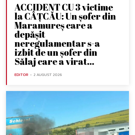
ACCIDENT CU 3 victime
la CÂȚCĂU: Un șofer din
Maramureș care a
depășit
neregulamentar s-a
izbit de un șofer din
Sălaj care a virat...
EDITOR
-
2 AUGUST 2026