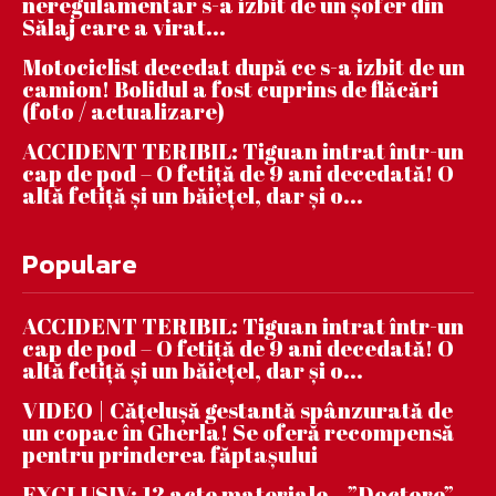
neregulamentar s-a izbit de un șofer din
Sălaj care a virat...
Motociclist decedat după ce s-a izbit de un
camion! Bolidul a fost cuprins de flăcări
(foto / actualizare)
ACCIDENT TERIBIL: Tiguan intrat într-un
cap de pod – O fetiță de 9 ani decedată! O
altă fetiță și un băiețel, dar și o...
Populare
ACCIDENT TERIBIL: Tiguan intrat într-un
cap de pod – O fetiță de 9 ani decedată! O
altă fetiță și un băiețel, dar și o...
VIDEO | Căţeluşă gestantă spânzurată de
un copac în Gherla! Se oferă recompensă
pentru prinderea făptaşului
EXCLUSIV: 12 acte materiale – ”Doctore”