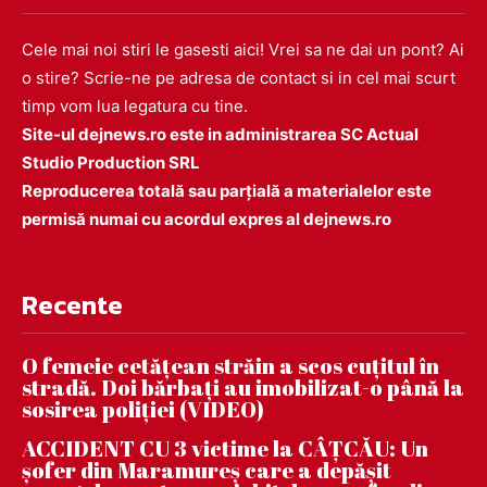
Cele mai noi stiri le gasesti aici! Vrei sa ne dai un pont? Ai
o stire? Scrie-ne pe adresa de contact si in cel mai scurt
timp vom lua legatura cu tine.
Site-ul dejnews.ro este in administrarea SC Actual
Studio Production SRL
Reproducerea totală sau parțială a materialelor este
permisă numai cu acordul expres al dejnews.ro
Recente
O femeie cetățean străin a scos cuțitul în
stradă. Doi bărbați au imobilizat-o până la
sosirea poliției (VIDEO)
ACCIDENT CU 3 victime la CÂȚCĂU: Un
șofer din Maramureș care a depășit