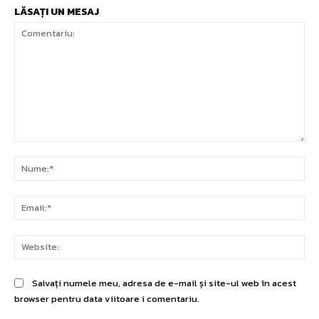
LĂSAȚI UN MESAJ
Comentariu:
Nu
Ema
Web
Salvați numele meu, adresa de e-mail și site-ul web în acest
browser pentru data viitoare i comentariu.