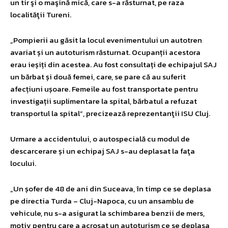
un tir şi o maşină mică, care s-a răsturnat, pe raza
localităţii Tureni.
„Pompierii au găsit la locul evenimentului un autotren
avariat și un autoturism răsturnat. Ocupanții acestora
erau ieșiți din acestea. Au fost consultați de echipajul SAJ
un bărbat și două femei, care, se pare că au suferit
afecțiuni ușoare. Femeile au fost transportate pentru
investigații suplimentare la spital, bărbatul a refuzat
transportul la spital”, precizează reprezentanţii ISU Cluj.
Urmare a accidentului, o autospecială cu modul de
descarcerare și un echipaj SAJ s-au deplasat la faţa
locului.
„Un șofer de 48 de ani din Suceava, în timp ce se deplasa
pe directia Turda – Cluj-Napoca, cu un ansamblu de
vehicule, nu s-a asigurat la schimbarea benzii de mers,
motiv pentru care a acrosat un autoturism ce se deplasa