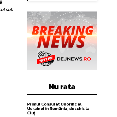
vă
ul sub
Nu rata
Primul Consulat Onorific al
Ucrainei în România, deschis la
Cluj