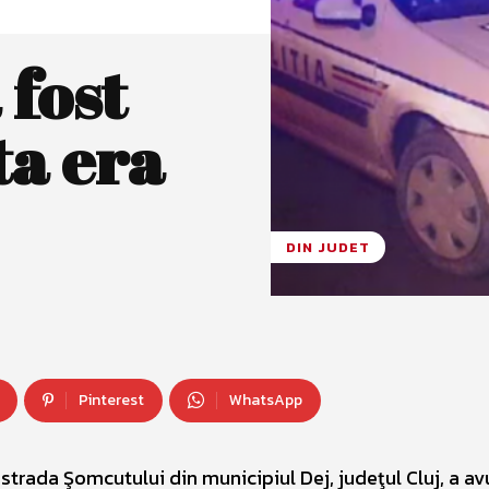
 fost
ta era
DIN JUDET
Pinterest
WhatsApp
 strada Şomcutului din municipiul Dej, judeţul Cluj, a av