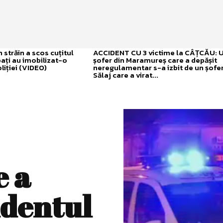
străin a scos cuțitul
ACCIDENT CU 3 victime la CÂȚCĂU: 
bați au imobilizat-o
șofer din Maramureș care a depășit
liției (VIDEO)
neregulamentar s-a izbit de un șofer
Sălaj care a virat...
e a
identul