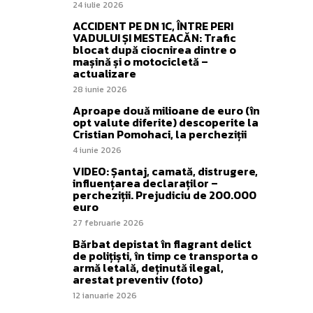
24 iulie 2026
ACCIDENT PE DN 1C, ÎNTRE PERI
VADULUI ȘI MESTEACĂN: Trafic
blocat după ciocnirea dintre o
mașină și o motocicletă –
actualizare
28 iunie 2026
Aproape două milioane de euro (în
opt valute diferite) descoperite la
Cristian Pomohaci, la percheziții
4 iunie 2026
VIDEO: Șantaj, camată, distrugere,
influențarea declaraților –
percheziții. Prejudiciu de 200.000
euro
27 februarie 2026
Bărbat depistat în flagrant delict
de polițiști, în timp ce transporta o
armă letală, deținută ilegal,
arestat preventiv (foto)
12 ianuarie 2026