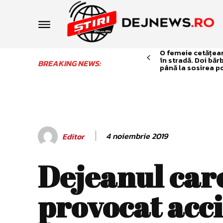
O femeie cetățean 
în stradă. Doi băr
BREAKING NEWS:
până la sosirea po
4 noiembrie 2019
Editor
Dejeanul car
provocat acc