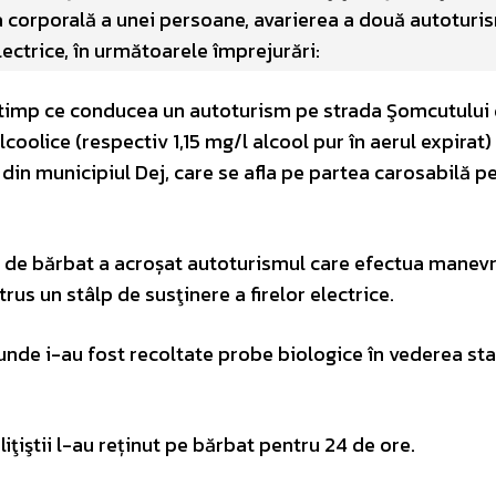
a corporală a unei persoane, avarierea a două autoturi
lectrice, în următoarele împrejurări:
în timp ce conducea un autoturism pe strada Şomcutului 
lcoolice (respectiv 1,15 mg/l alcool pur în aerul expirat)
 din municipiul Dej, care se afla pe partea carosabilă p
s de bărbat a acroșat autoturismul care efectua manev
trus un stâlp de susţinere a firelor electrice.
nde i-au fost recoltate probe biologice în vederea stab
iţiştii l-au reținut pe bărbat pentru 24 de ore.