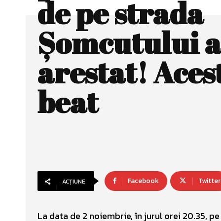
de pe strada
Şomcutului a
arestat! Aces
beat
Facebook
Twitter
ACȚIUNE
La data de 2 noiembrie, în jurul orei 20.35, pe