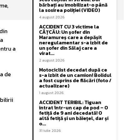
bărbați au imobilizat-o până
sme,
la sosirea poliției (VIDEO)
4 august 2026
ACCIDENT CU 3 victime la
din
CÂȚCĂU: Un șofer din
Maramureș care a depășit
 a
neregulamentar s-a izbit de
un șofer din Sălaj care a
entru a
virat...
2 august 2026
Motociclist decedat după ce
ra de
s-a izbit de un camion! Bolidul
a fost cuprins de flăcări (foto /
actualizare)
1 august 2026
ilirii
ACCIDENT TERIBIL: Tiguan
intrat într-un cap de pod – O
fetiță de 9 ani decedată! O
altă fetiță și un băiețel, dar și
o...
31 iulie 2026