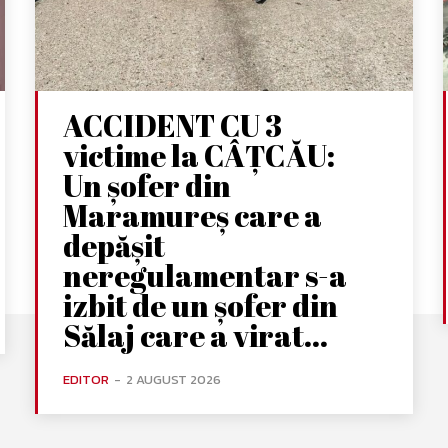
ACCIDENT CU 3
victime la CÂȚCĂU:
Un șofer din
Maramureș care a
depășit
neregulamentar s-a
izbit de un șofer din
Sălaj care a virat...
EDITOR
-
2 AUGUST 2026