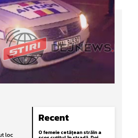
Recent
O femeie cetățean străin a
ut loc
scos cuțitul în stradă. Doi