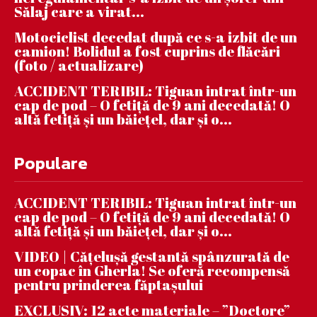
Sălaj care a virat...
Motociclist decedat după ce s-a izbit de un
camion! Bolidul a fost cuprins de flăcări
(foto / actualizare)
ACCIDENT TERIBIL: Tiguan intrat într-un
cap de pod – O fetiță de 9 ani decedată! O
altă fetiță și un băiețel, dar și o...
Populare
ACCIDENT TERIBIL: Tiguan intrat într-un
cap de pod – O fetiță de 9 ani decedată! O
altă fetiță și un băiețel, dar și o...
VIDEO | Căţeluşă gestantă spânzurată de
un copac în Gherla! Se oferă recompensă
pentru prinderea făptaşului
EXCLUSIV: 12 acte materiale – ”Doctore”