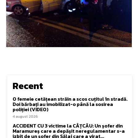
Recent
O femeie cetățean străin a scos cuțitul în stradă.
Doi bărbați au imobilizat-o până la sosirea
poliției (VIDEO)
4 august 2026
ACCIDENT CU 3 victime la CÂȚCĂU: Un șofer din
Maramureș care a depășit neregulamentar s-a
izbit de un șofer din Sălaj care a virat...