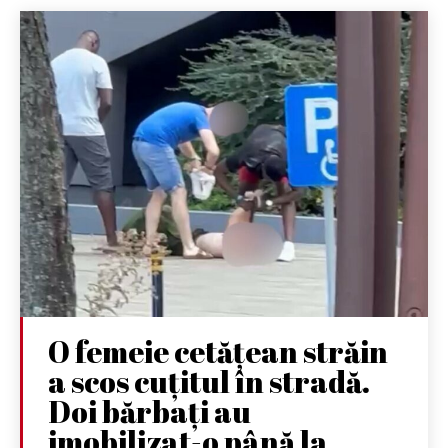
O femeie cetățean străin
a scos cuțitul în stradă.
Doi bărbați au
imobilizat-o până la