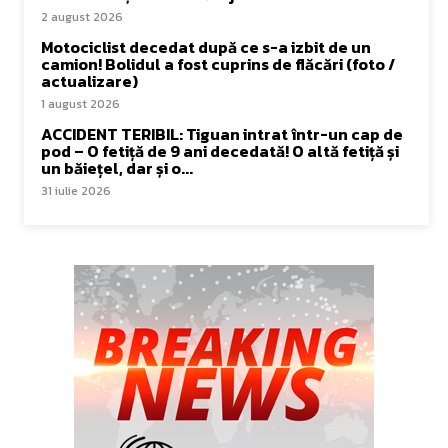
2 august 2026
Motociclist decedat după ce s-a izbit de un
camion! Bolidul a fost cuprins de flăcări (foto /
actualizare)
1 august 2026
ACCIDENT TERIBIL: Tiguan intrat într-un cap de
pod – O fetiță de 9 ani decedată! O altă fetiță și
un băiețel, dar și o...
31 iulie 2026