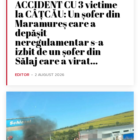
ACCIDENT CU 3 victime
la CÂȚCĂU: Un șofer din
Maramureș care a
depășit
neregulamentar s-a
izbit de un șofer din
Sălaj care a virat...
EDITOR
-
2 AUGUST 2026