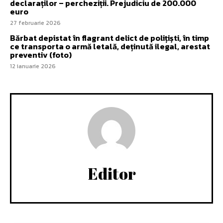
declaraților – percheziții. Prejudiciu de 200.000
euro
27 februarie 2026
Bărbat depistat în flagrant delict de polițiști, în timp
ce transporta o armă letală, deținută ilegal, arestat
preventiv (foto)
12 ianuarie 2026
Editor