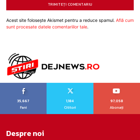
Acest site folosește Akismet pentru a reduce spamul.
Află cum
sunt procesate datele comentariilor tale
.
35,667
1,184
97,058
Fani
Cititori
Abonați
Despre noi