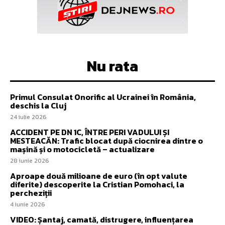
Nu rata
Primul Consulat Onorific al Ucrainei în România,
deschis la Cluj
24 iulie 2026
ACCIDENT PE DN 1C, ÎNTRE PERI VADULUI ȘI
MESTEACĂN: Trafic blocat după ciocnirea dintre o
mașină și o motocicletă – actualizare
28 iunie 2026
Aproape două milioane de euro (în opt valute
diferite) descoperite la Cristian Pomohaci, la
percheziții
4 iunie 2026
VIDEO: Șantaj, camată, distrugere, influențarea