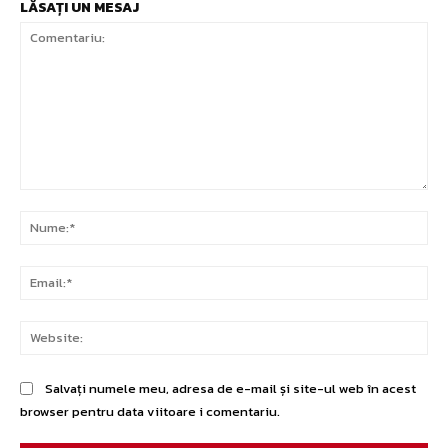
LĂSAȚI UN MESAJ
Comentariu:
Nu
Ema
Web
Salvați numele meu, adresa de e-mail și site-ul web în acest
browser pentru data viitoare i comentariu.