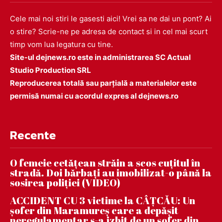
Cele mai noi stiri le gasesti aici! Vrei sa ne dai un pont? Ai
o stire? Scrie-ne pe adresa de contact si in cel mai scurt
timp vom lua legatura cu tine.
Site-ul dejnews.ro este in administrarea SC Actual
Studio Production SRL
Reproducerea totală sau parțială a materialelor este
permisă numai cu acordul expres al dejnews.ro
Recente
O femeie cetățean străin a scos cuțitul în
stradă. Doi bărbați au imobilizat-o până la
sosirea poliției (VIDEO)
ACCIDENT CU 3 victime la CÂȚCĂU: Un
șofer din Maramureș care a depășit
neregulamentar s-a izbit de un șofer din