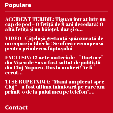
Populare
ACCIDENT TERIBIL: Tiguan intrat într-un
cap de pod – O fetiță de 9 ani decedată! O
altă fetiță și un băiețel, dar și o...
VIDEO | Căţeluşă gestantă spânzurată de
un copac în Gherla! Se oferă recompensă
pentru prinderea făptaşului
EXCLUSIV: 12 acte materiale – ”Doctore”
din Vișeu de Sus a fost saltat de polițiștii
din Cluj Napoca. Dus la audieri! Ar fi
cerut...
ȚI SE RUPE INIMA: ”Mami am plecat spre
Cluj” – a fost ultima inimioară pe care am
primit-o de la puiul meu pe telefon”....
Contact