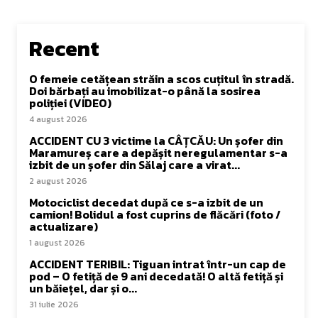
Recent
O femeie cetățean străin a scos cuțitul în stradă.
Doi bărbați au imobilizat-o până la sosirea
poliției (VIDEO)
4 august 2026
ACCIDENT CU 3 victime la CÂȚCĂU: Un șofer din
Maramureș care a depășit neregulamentar s-a
izbit de un șofer din Sălaj care a virat...
2 august 2026
Motociclist decedat după ce s-a izbit de un
camion! Bolidul a fost cuprins de flăcări (foto /
actualizare)
1 august 2026
ACCIDENT TERIBIL: Tiguan intrat într-un cap de
pod – O fetiță de 9 ani decedată! O altă fetiță și
un băiețel, dar și o...
31 iulie 2026