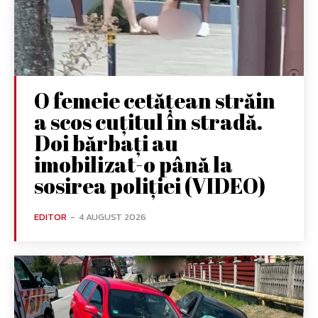
O femeie cetățean străin
a scos cuțitul în stradă.
Doi bărbați au
imobilizat-o până la
sosirea poliției (VIDEO)
EDITOR
-
4 AUGUST 2026