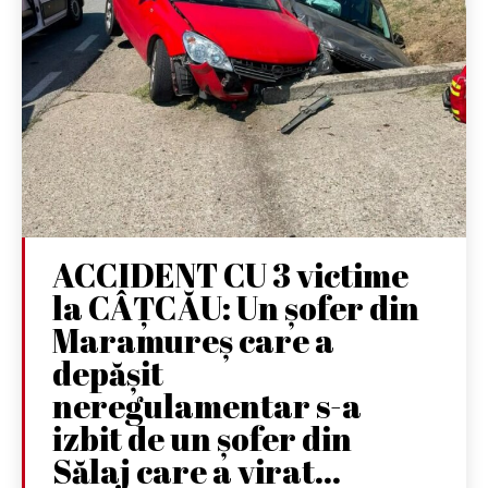
ACCIDENT CU 3 victime
la CÂȚCĂU: Un șofer din
Maramureș care a
depășit
neregulamentar s-a
izbit de un șofer din
Sălaj care a virat...