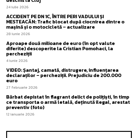
24 iulie 2026
ACCIDENT PE DN 1C, ÎNTRE PERI VADULUI ȘI
MESTEACĂN: Trafic blocat după ciocnirea dintre o
mașină și o motocicletă – actualizare
28 iunie 2026
Aproape două milioane de euro (în opt valute
diferite) descoperite la Cristian Pomohaci, la
percheziții
4 iunie 2026
VIDEO: Șantaj, camată, distrugere, influențarea
declaraților – percheziții. Prejudiciu de 200.000
euro
27 februarie 2026
Bărbat depistat în flagrant delict de polițiști, în timp
ce transporta o armă letală, deținută ilegal, arestat
preventiv (foto)
12 ianuarie 2026