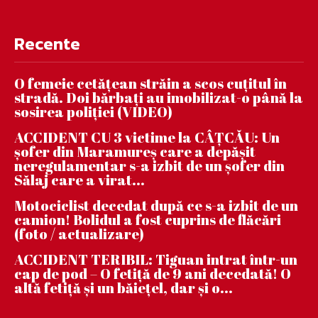
Recente
O femeie cetățean străin a scos cuțitul în
stradă. Doi bărbați au imobilizat-o până la
sosirea poliției (VIDEO)
ACCIDENT CU 3 victime la CÂȚCĂU: Un
șofer din Maramureș care a depășit
neregulamentar s-a izbit de un șofer din
Sălaj care a virat...
Motociclist decedat după ce s-a izbit de un
camion! Bolidul a fost cuprins de flăcări
(foto / actualizare)
ACCIDENT TERIBIL: Tiguan intrat într-un
cap de pod – O fetiță de 9 ani decedată! O
altă fetiță și un băiețel, dar și o...