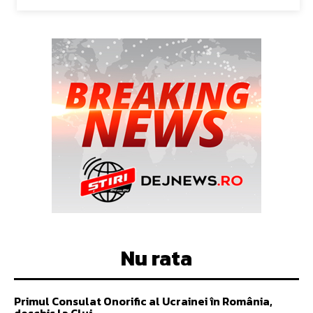
Nu rata
Primul Consulat Onorific al Ucrainei în România,
deschis la Cluj