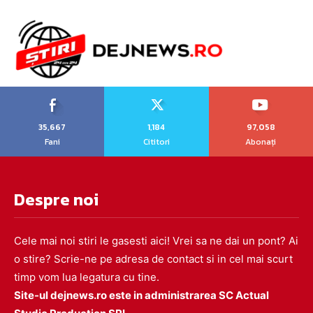
35,667
1,184
97,058
Fani
Cititori
Abonați
Despre noi
Cele mai noi stiri le gasesti aici! Vrei sa ne dai un pont? Ai
o stire? Scrie-ne pe adresa de contact si in cel mai scurt
timp vom lua legatura cu tine.
Site-ul dejnews.ro este in administrarea SC Actual