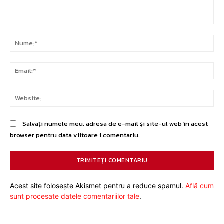
Comentariu:
Nu
Ema
Web
Salvați numele meu, adresa de e-mail și site-ul web în acest
browser pentru data viitoare i comentariu.
Acest site folosește Akismet pentru a reduce spamul.
Află cum
sunt procesate datele comentariilor tale
.