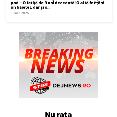
pod – O fetiță de 9 ani decedată! O altă fetiță și
un băiețel, dar și o...
31 iulie 2026
Nu rata