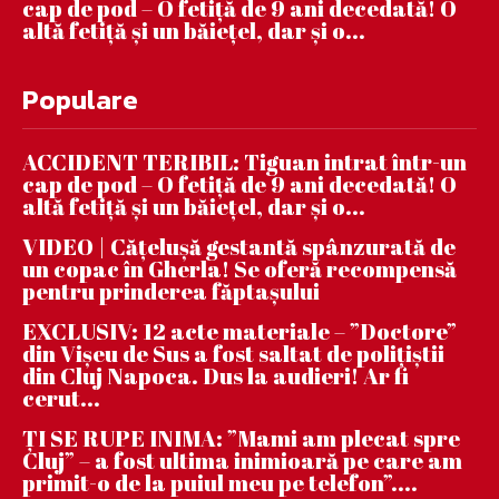
cap de pod – O fetiță de 9 ani decedată! O
altă fetiță și un băiețel, dar și o...
Populare
ACCIDENT TERIBIL: Tiguan intrat într-un
cap de pod – O fetiță de 9 ani decedată! O
altă fetiță și un băiețel, dar și o...
VIDEO | Căţeluşă gestantă spânzurată de
un copac în Gherla! Se oferă recompensă
pentru prinderea făptaşului
EXCLUSIV: 12 acte materiale – ”Doctore”
din Vișeu de Sus a fost saltat de polițiștii
din Cluj Napoca. Dus la audieri! Ar fi
cerut...
ȚI SE RUPE INIMA: ”Mami am plecat spre
Cluj” – a fost ultima inimioară pe care am
primit-o de la puiul meu pe telefon”....