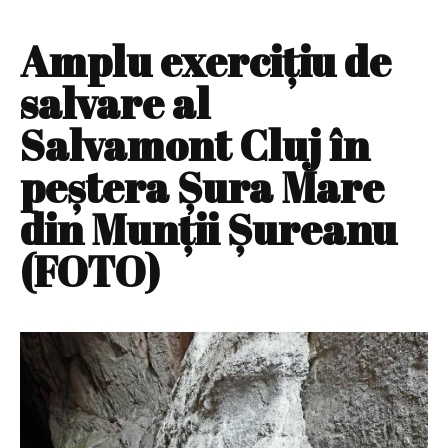
Amplu exerciţiu de
salvare al
Salvamont Cluj în
peştera Şura Mare
din Munţii Şureanu
(FOTO)