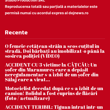
Studio Production SRL
Reproducerea totală sau parțială a materialelor este
permisă numai cu acordul expres al dejnews.ro
Recente
O femeie cetățean străin a scos cuțitul în
stradă. Doi bărbați au imobilizat-o până la
sosirea poliției (VIDEO)
ACCIDENT CU 3 victime la CÂȚCĂU: Un
șofer din Maramureș care a depășit
neregulamentar s-a izbit de un șofer din
Sălaj care a virat...
Motociclist decedat după ce s-a izbit de un
camion! Bolidul a fost cuprins de flăcări
(foto / actualizare)
ACCIDENT TERIBIL: Tiguan intrat într-un