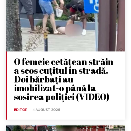
O femeie cetățean străin
a scos cuțitul în stradă.
Doi bărbați au
imobilizat-o până la
sosirea poliției (VIDEO)
EDITOR
-
4 AUGUST 2026