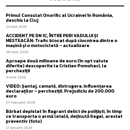
Primul Consulat Onorific al Ucrainei în România,
deschis la Cluj
24 iulie 2026
ACCIDENT PE DN 1C, ÎNTRE PERI VADULUI ȘI
MESTEACĂN: Trafic blocat după ciocnirea dintre o
mașină și o motocicletă – actualizare
28 iunie 2026
Aproape două milioane de euro (în opt valute
diferite) descoperite la Cristian Pomohaci, la
percheziții
4 iunie 2026
VIDEO: Șantaj, camată, distrugere, influențarea
declaraților – percheziții. Prejudiciu de 200.000
euro
27 februarie 2026
Bărbat depistat în flagrant delict de polițiști, în timp
ce transporta o armă letală, deținută ilegal, arestat
preventiv (foto)
12 ianuarie 2026