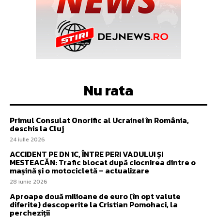
Nu rata
Primul Consulat Onorific al Ucrainei în România,
deschis la Cluj
24 iulie 2026
ACCIDENT PE DN 1C, ÎNTRE PERI VADULUI ȘI
MESTEACĂN: Trafic blocat după ciocnirea dintre o
mașină și o motocicletă – actualizare
28 iunie 2026
Aproape două milioane de euro (în opt valute
diferite) descoperite la Cristian Pomohaci, la
percheziții