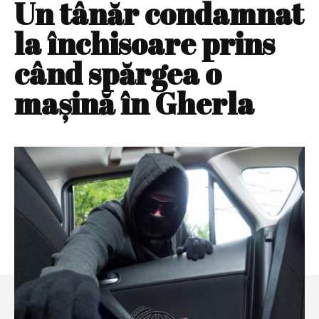
Un tânăr condamnat
la închisoare prins
când spărgea o
maşină în Gherla