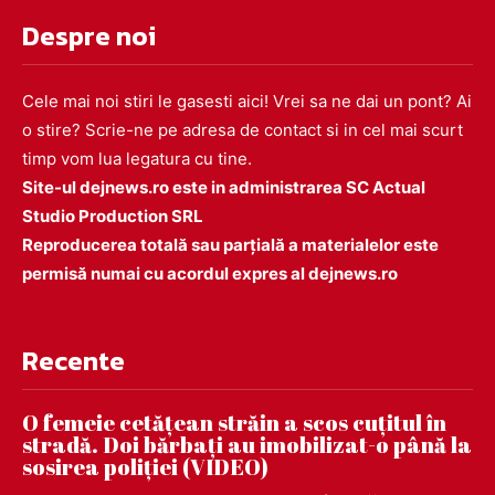
Despre noi
Cele mai noi stiri le gasesti aici! Vrei sa ne dai un pont? Ai
o stire? Scrie-ne pe adresa de contact si in cel mai scurt
timp vom lua legatura cu tine.
Site-ul dejnews.ro este in administrarea SC Actual
Studio Production SRL
Reproducerea totală sau parțială a materialelor este
permisă numai cu acordul expres al dejnews.ro
Recente
O femeie cetățean străin a scos cuțitul în
stradă. Doi bărbați au imobilizat-o până la
sosirea poliției (VIDEO)