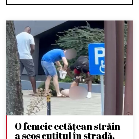
O femeie cetățean străin
a scos cuțitul în stradă.