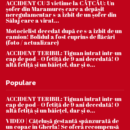
ACCIDENT CU 3 victime la CÂȚCĂU: Un
șofer din Maramureș care a depășit
neregulamentar s-a izbit de un șofer din
Sălaj care a virat...
Motociclist decedat după ce s-a izbit de un
camion! Bolidul a fost cuprins de flăcări
(foto / actualizare)
ACCIDENT TERIBIL: Tiguan intrat într-un
cap de pod – O fetiță de 9 ani decedată! O
altă fetiță și un băiețel, dar și o...
Populare
ACCIDENT TERIBIL: Tiguan intrat într-un
cap de pod – O fetiță de 9 ani decedată! O
altă fetiță și un băiețel, dar și o...
VIDEO | Căţeluşă gestantă spânzurată de
un copac în Gherla! Se oferă recompensă