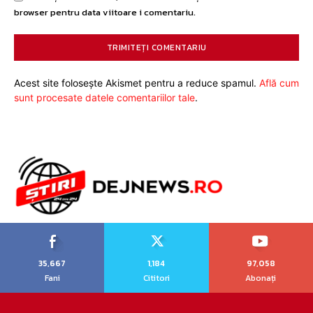
browser pentru data viitoare i comentariu.
Acest site folosește Akismet pentru a reduce spamul.
Află cum
sunt procesate datele comentariilor tale
.
35,667
1,184
97,058
Fani
Cititori
Abonați