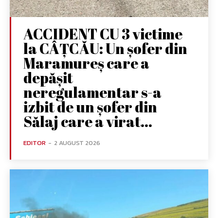
ACCIDENT CU 3 victime
la CÂȚCĂU: Un șofer din
Maramureș care a
depășit
neregulamentar s-a
izbit de un șofer din
Sălaj care a virat...
EDITOR
-
2 AUGUST 2026