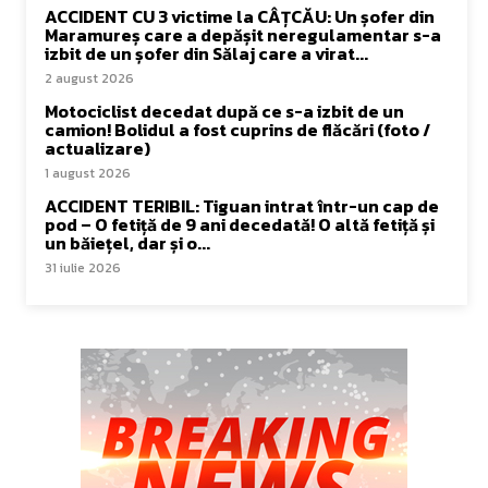
ACCIDENT CU 3 victime la CÂȚCĂU: Un șofer din
Maramureș care a depășit neregulamentar s-a
izbit de un șofer din Sălaj care a virat...
2 august 2026
Motociclist decedat după ce s-a izbit de un
camion! Bolidul a fost cuprins de flăcări (foto /
actualizare)
1 august 2026
ACCIDENT TERIBIL: Tiguan intrat într-un cap de
pod – O fetiță de 9 ani decedată! O altă fetiță și
un băiețel, dar și o...
31 iulie 2026