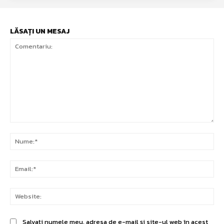
LĂSAȚI UN MESAJ
Comentariu:
Nu
Ema
Web
Salvați numele meu, adresa de e-mail și site-ul web în acest