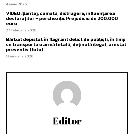
4 iunie 2026
VIDEO: Șantaj, camată, distrugere, influențarea
declaraților – percheziții. Prejudiciu de 200.000
euro
27 februarie 2026
Bărbat depistat în flagrant delict de polițiști, în timp
ce transporta o armă letală, deținută ilegal, arestat
preventiv (foto)
12 ianuarie 2026
Editor