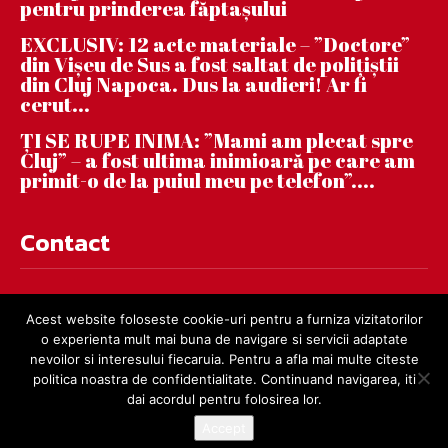
pentru prinderea făptaşului
EXCLUSIV: 12 acte materiale – ”Doctore”
din Vișeu de Sus a fost saltat de polițiștii
din Cluj Napoca. Dus la audieri! Ar fi
cerut...
ȚI SE RUPE INIMA: ”Mami am plecat spre
Cluj” – a fost ultima inimioară pe care am
primit-o de la puiul meu pe telefon”....
Contact
contact@dejnews.ro
Acest website foloseste cookie-uri pentru a furniza vizitatorilor
o experienta mult mai buna de navigare si servicii adaptate
nevoilor si interesului fiecaruia. Pentru a afla mai multe citeste
politica noastra de confidentialitate. Continuand navigarea, iti
dai acordul pentru folosirea lor.
Accept
© dejnews.ro 2019 – 2026