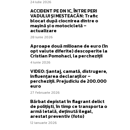
24 iulie 2026
ACCIDENT PE DN 1C, ÎNTRE PERI
VADULUI ȘI MESTEACĂN: Trafic
blocat după ciocnirea dintre o
mașină și o motocicletă –
actualizare
28 iunie 2026
Aproape două milioane de euro (în
opt valute diferite) descoperite la
Cristian Pomohaci, la percheziții
4 iunie 2026
VIDEO: Șantaj, camată, distrugere,
influențarea declaraților –
percheziții. Prejudiciu de 200.000
euro
27 februarie 2026
Bărbat depistat în flagrant delict
de polițiști, în timp ce transporta o
armă letală, deținută ilegal,
arestat preventiv (foto)
12 ianuarie 2026