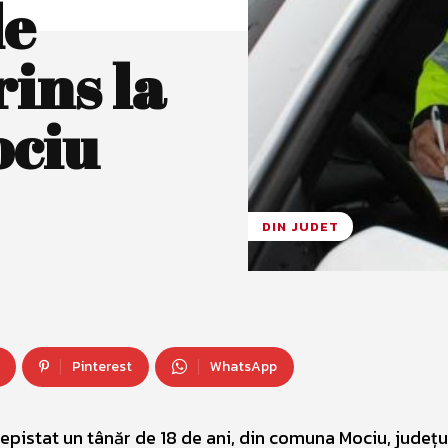
de
ins la
ociu
DIN JUDET
Pinterest
WhatsApp
depistat un tânăr de 18 de ani, din comuna Mociu, județul