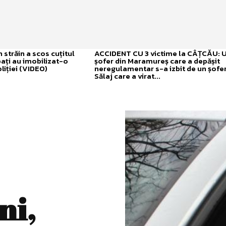
străin a scos cuțitul
ACCIDENT CU 3 victime la CÂȚCĂU: 
bați au imobilizat-o
șofer din Maramureș care a depășit
liției (VIDEO)
neregulamentar s-a izbit de un șofer
Sălaj care a virat...
ni,