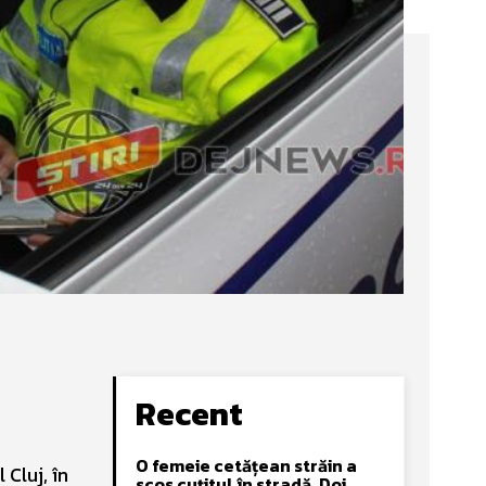
Recent
O femeie cetățean străin a
 Cluj, în
scos cuțitul în stradă. Doi