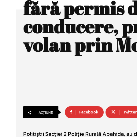
fără permis 
conducere, pr
volan prin M
Facebook
Twitter
ACȚIUNE
Polițiștii Secției 2 Poliție Rurală Apahida, au 