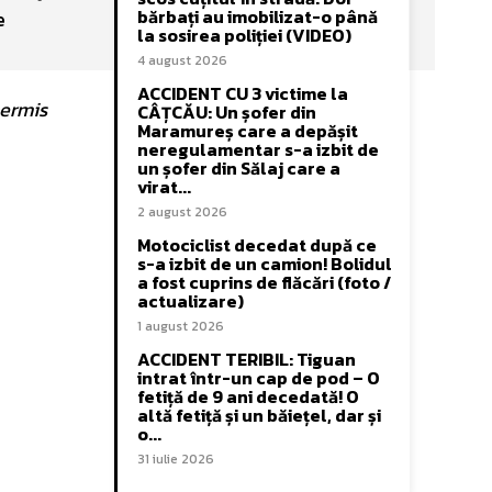
bărbați au imobilizat-o până
e
la sosirea poliției (VIDEO)
4 august 2026
ACCIDENT CU 3 victime la
permis
CÂȚCĂU: Un șofer din
Maramureș care a depășit
neregulamentar s-a izbit de
un șofer din Sălaj care a
virat...
2 august 2026
Motociclist decedat după ce
s-a izbit de un camion! Bolidul
a fost cuprins de flăcări (foto /
actualizare)
1 august 2026
ACCIDENT TERIBIL: Tiguan
intrat într-un cap de pod – O
fetiță de 9 ani decedată! O
altă fetiță și un băiețel, dar și
o...
31 iulie 2026