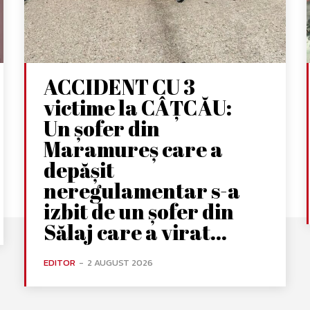
ACCIDENT CU 3
victime la CÂȚCĂU:
Un șofer din
Maramureș care a
depășit
neregulamentar s-a
izbit de un șofer din
Sălaj care a virat...
EDITOR
-
2 AUGUST 2026