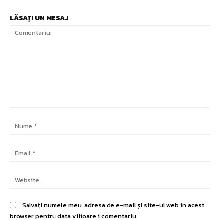
LĂSAȚI UN MESAJ
Comentariu:
Nu
Ema
Web
Salvați numele meu, adresa de e-mail și site-ul web în acest
browser pentru data viitoare i comentariu.