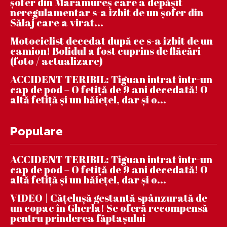
șofer din Maramureș care a depășit
neregulamentar s-a izbit de un șofer din
Sălaj care a virat...
Motociclist decedat după ce s-a izbit de un
camion! Bolidul a fost cuprins de flăcări
(foto / actualizare)
ACCIDENT TERIBIL: Tiguan intrat într-un
cap de pod – O fetiță de 9 ani decedată! O
altă fetiță și un băiețel, dar și o...
Populare
ACCIDENT TERIBIL: Tiguan intrat într-un
cap de pod – O fetiță de 9 ani decedată! O
altă fetiță și un băiețel, dar și o...
VIDEO | Căţeluşă gestantă spânzurată de
un copac în Gherla! Se oferă recompensă
pentru prinderea făptaşului