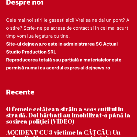
Despre noi
Cele mai noi stiri le gasesti aici! Vrei sa ne dai un pont? Ai
o stire? Scrie-ne pe adresa de contact si in cel mai scurt
timp vom lua legatura cu tine.
Site-ul dejnews.ro este in administrarea SC Actual
Studio Production SRL
Reproducerea totală sau parțială a materialelor este
permisă numai cu acordul expres al dejnews.ro
Recente
O femeie cetățean străin a scos cuțitul în
stradă. Doi bărbați au imobilizat-o până la
sosirea poliției (VIDEO)
ACCIDENT CU 3 victime la CÂȚCĂU: Un