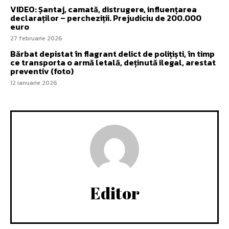
VIDEO: Șantaj, camată, distrugere, influențarea
declaraților – percheziții. Prejudiciu de 200.000
euro
27 februarie 2026
Bărbat depistat în flagrant delict de polițiști, în timp
ce transporta o armă letală, deținută ilegal, arestat
preventiv (foto)
12 ianuarie 2026
Editor