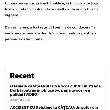
tulburarea ordinii şi liniştii publice, în timp ce alte 3 au
fost aplicate în conformitate cu alte acte normative în
vigoare.
De asemenea, a fost reţinut 1 permis de conducere în
vederea suspendării dreptului de a conduce pentru o
perioadă determinată.
Recent
O femeie cetățean străin a scos cuțitul în stradă.
Doi bărbați au imobilizat-o până la sosirea
poliției (VIDEO)
4 august 2026
ACCIDENT CU 3 victime la CÂȚCĂU: Un șofer din