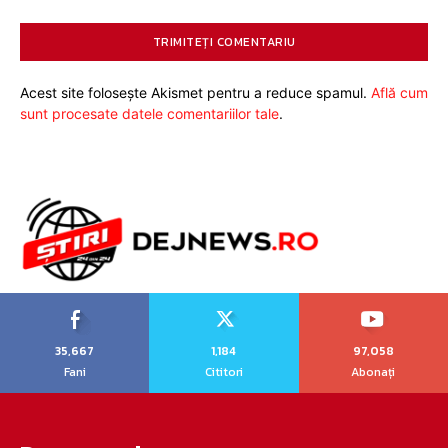
Acest site folosește Akismet pentru a reduce spamul.
Află cum
sunt procesate datele comentariilor tale
.
35,667
1,184
97,058
Fani
Cititori
Abonați