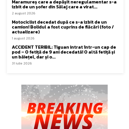
Maramureș care a depășit neregulamentar s-a
izbit de un șofer din Sălaj care a virat...
2 august 2026
Motociclist decedat după ce s-a izbit de un
camion! Bolidul a fost cuprins de flăcări (foto /
actualizare)
1 august 2026
ACCIDENT TERIBIL: Tiguan intrat într-un cap de
pod – O fetiță de 9 ani decedată! O altă fetiță și
un băiețel, dar și o...
31 iulie 2026