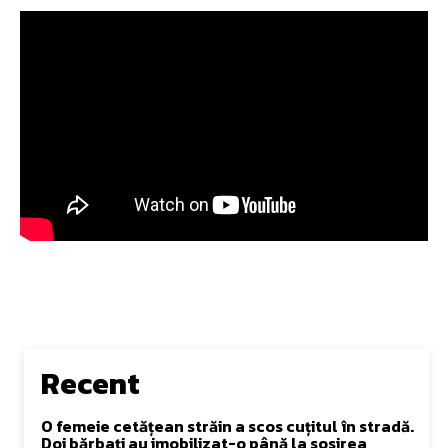
Recent
O femeie cetățean străin a scos cuțitul în stradă.
Doi bărbați au imobilizat-o până la sosirea