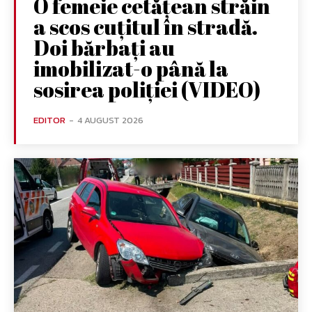
O femeie cetățean străin
a scos cuțitul în stradă.
Doi bărbați au
imobilizat-o până la
sosirea poliției (VIDEO)
EDITOR
-
4 AUGUST 2026