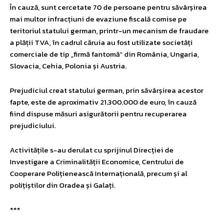
În cauză, sunt cercetate 70 de persoane pentru săvârșirea
mai multor infracțiuni de evaziune fiscală comise pe
teritoriul statului german, printr-un mecanism de fraudare
a plății TVA, în cadrul căruia au fost utilizate societăți
comerciale de tip „firmă fantomă” din România, Ungaria,
Slovacia, Cehia, Polonia și Austria.
Prejudiciul creat statului german, prin săvârșirea acestor
fapte, este de aproximativ 21.300.000 de euro, în cauză
fiind dispuse măsuri asigurătorii pentru recuperarea
prejudiciului.
Activitățile s-au derulat cu sprijinul Direcției de
Investigare a Criminalității Economice, Centrului de
Cooperare Polițienească Internațională, precum și al
polițiștilor din Oradea și Galați.
***