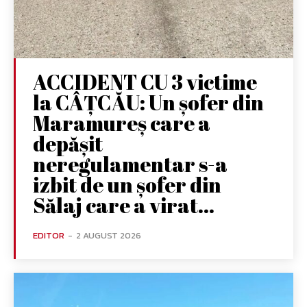
ACCIDENT CU 3 victime
la CÂȚCĂU: Un șofer din
Maramureș care a
depășit
neregulamentar s-a
izbit de un șofer din
Sălaj care a virat...
EDITOR
-
2 AUGUST 2026