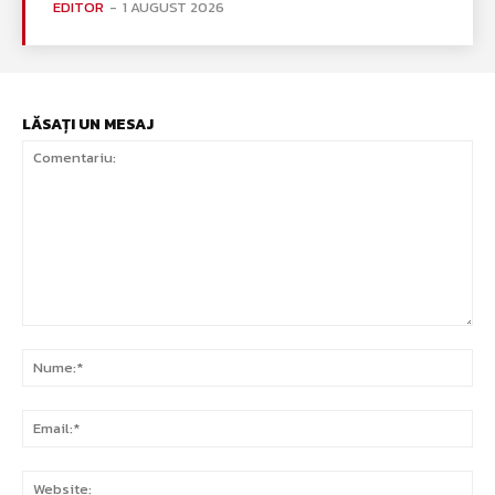
EDITOR
-
1 AUGUST 2026
LĂSAȚI UN MESAJ
Comentariu:
Nu
Ema
Web