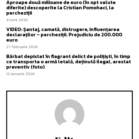
Aproape două milioane de euro (în opt valute
diferite) descoperite la Cristian Pomohaci, la
percheziții
4 iunie 2026
VIDEO: Șantaj, camată, distrugere, influențarea
declaraților – percheziții. Prejudiciu de 200.000
euro
27 februarie 2026
Bărbat depistat în flagrant delict de polițiști, în timp
ce transporta o armă letală, deținută ilegal, arestat
preventiv (foto)
12 ianuarie 2026