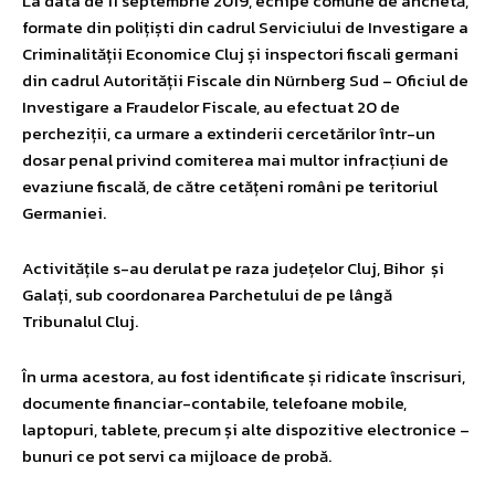
La data de 11 septembrie 2019, echipe comune de anchetă,
formate din polițiști din cadrul Serviciului de Investigare a
Criminalității Economice Cluj și inspectori fiscali germani
din cadrul Autorității Fiscale din Nürnberg Sud – Oficiul de
Investigare a Fraudelor Fiscale, au efectuat 20 de
percheziții, ca urmare a extinderii cercetărilor într-un
dosar penal privind comiterea mai multor infracțiuni de
evaziune fiscală, de către cetățeni români pe teritoriul
Germaniei.
Activitățile s-au derulat pe raza județelor Cluj, Bihor și
Galați, sub coordonarea Parchetului de pe lângă
Tribunalul Cluj.
În urma acestora, au fost identificate și ridicate înscrisuri,
documente financiar-contabile, telefoane mobile,
laptopuri, tablete, precum și alte dispozitive electronice –
bunuri ce pot servi ca mijloace de probă.