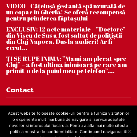
VIDEO | Căţeluşă gestantă spânzurată de
un copac în Gherla! Se oferă recompensă
pentru prinderea făptaşului
EXCLUSIV: 12 acte materiale – ”Doctore”
din Vișeu de Sus a fost saltat de polițiștii
din Cluj Napoca. Dus la audieri! Ar fi
cerut...
ȚI SE RUPE INIMA: ”Mami am plecat spre
Cluj” – a fost ultima inimioară pe care am
primit-o de la puiul meu pe telefon”....
Contact
contact@dejnews.ro
Acest website foloseste cookie-uri pentru a furniza vizitatorilor
o experienta mult mai buna de navigare si servicii adaptate
nevoilor si interesului fiecaruia. Pentru a afla mai multe citeste
politica noastra de confidentialitate. Continuand navigarea, iti