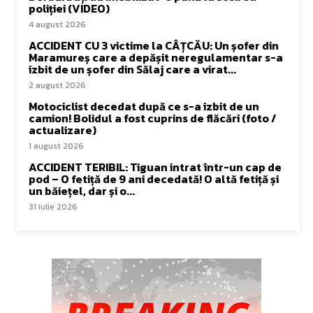
poliției (VIDEO)
4 august 2026
ACCIDENT CU 3 victime la CÂȚCĂU: Un șofer din
Maramureș care a depășit neregulamentar s-a
izbit de un șofer din Sălaj care a virat...
2 august 2026
Motociclist decedat după ce s-a izbit de un
camion! Bolidul a fost cuprins de flăcări (foto /
actualizare)
1 august 2026
ACCIDENT TERIBIL: Tiguan intrat într-un cap de
pod – O fetiță de 9 ani decedată! O altă fetiță și
un băiețel, dar și o...
31 iulie 2026