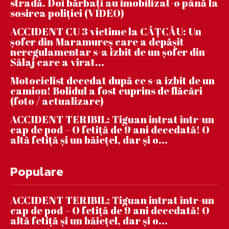
stradă. Doi bărbați au imobilizat-o până la
sosirea poliției (VIDEO)
ACCIDENT CU 3 victime la CÂȚCĂU: Un
șofer din Maramureș care a depășit
neregulamentar s-a izbit de un șofer din
Sălaj care a virat...
Motociclist decedat după ce s-a izbit de un
camion! Bolidul a fost cuprins de flăcări
(foto / actualizare)
ACCIDENT TERIBIL: Tiguan intrat într-un
cap de pod – O fetiță de 9 ani decedată! O
altă fetiță și un băiețel, dar și o...
Populare
ACCIDENT TERIBIL: Tiguan intrat într-un
cap de pod – O fetiță de 9 ani decedată! O
altă fetiță și un băiețel, dar și o...