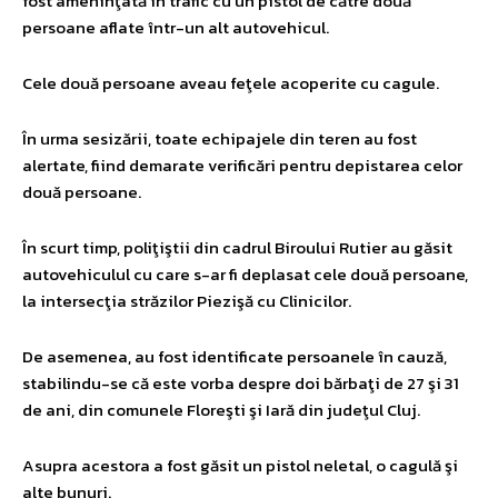
fost ameninţată în trafic cu un pistol de către două
persoane aflate într-un alt autovehicul.
Cele două persoane aveau feţele acoperite cu cagule.
În urma sesizării, toate echipajele din teren au fost
alertate, fiind demarate verificări pentru depistarea celor
două persoane.
În scurt timp, poliţiştii din cadrul Biroului Rutier au găsit
autovehiculul cu care s-ar fi deplasat cele două persoane,
la intersecţia străzilor Piezişă cu Clinicilor.
De asemenea, au fost identificate persoanele în cauză,
stabilindu-se că este vorba despre doi bărbaţi de 27 şi 31
de ani, din comunele Floreşti şi Iară din judeţul Cluj.
Asupra acestora a fost găsit un pistol neletal, o cagulă şi
alte bunuri.