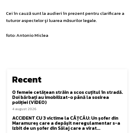
Cei în cauză sunt la audieri în prezent pentru clarificare a
tuturor aspectelor şi luarea măsurilor legale.
foto: Antonio Miclea
Recent
O femeie cetățean străin a scos cuțitul în stradă.
Doi bărbați au imobilizat-o până la sosirea
poliției (VIDEO)
4 august 2026
ACCIDENT CU 3 victime la CÂȚCĂU: Un șofer din
Maramureș care a depășit neregulamentar s-a
izbit de un șofer din Sălaj care a virat...