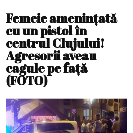
Femeie ameninţată
cu un pistol în
centrul Clujului!
Agresorii aveau
cagule pe faţă
(FOTO)