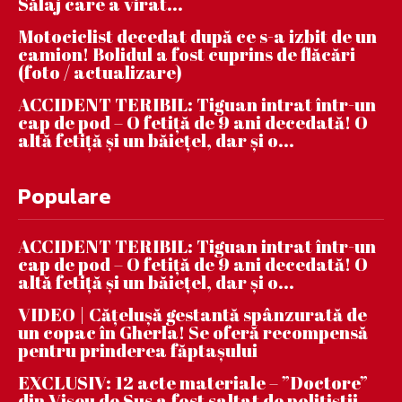
Sălaj care a virat...
Motociclist decedat după ce s-a izbit de un
camion! Bolidul a fost cuprins de flăcări
(foto / actualizare)
ACCIDENT TERIBIL: Tiguan intrat într-un
cap de pod – O fetiță de 9 ani decedată! O
altă fetiță și un băiețel, dar și o...
Populare
ACCIDENT TERIBIL: Tiguan intrat într-un
cap de pod – O fetiță de 9 ani decedată! O
altă fetiță și un băiețel, dar și o...
VIDEO | Căţeluşă gestantă spânzurată de
un copac în Gherla! Se oferă recompensă
pentru prinderea făptaşului
EXCLUSIV: 12 acte materiale – ”Doctore”
din Vișeu de Sus a fost saltat de polițiștii