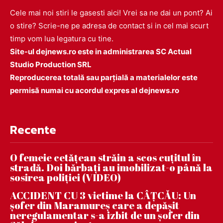
Cele mai noi stiri le gasesti aici! Vrei sa ne dai un pont? Ai
o stire? Scrie-ne pe adresa de contact si in cel mai scurt
timp vom lua legatura cu tine.
Site-ul dejnews.ro este in administrarea SC Actual
Studio Production SRL
Reproducerea totală sau parțială a materialelor este
permisă numai cu acordul expres al dejnews.ro
Recente
O femeie cetățean străin a scos cuțitul în
stradă. Doi bărbați au imobilizat-o până la
sosirea poliției (VIDEO)
ACCIDENT CU 3 victime la CÂȚCĂU: Un
șofer din Maramureș care a depășit
neregulamentar s-a izbit de un șofer din