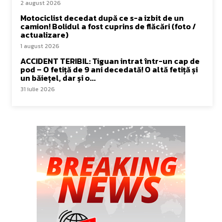
2 august 2026
Motociclist decedat după ce s-a izbit de un
camion! Bolidul a fost cuprins de flăcări (foto /
actualizare)
1 august 2026
ACCIDENT TERIBIL: Tiguan intrat într-un cap de
pod – O fetiță de 9 ani decedată! O altă fetiță și
un băiețel, dar și o...
31 iulie 2026