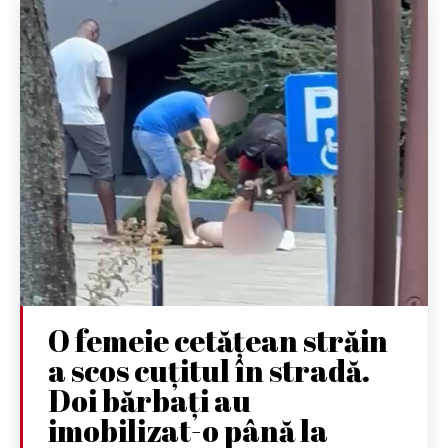
O femeie cetățean străin
a scos cuțitul în stradă.
Doi bărbați au
imobilizat-o până la