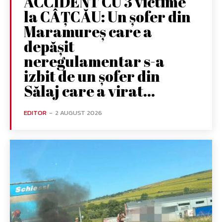
ACCIDENT CU 3 victime
la CÂȚCĂU: Un șofer din
Maramureș care a
depășit
neregulamentar s-a
izbit de un șofer din
Sălaj care a virat...
EDITOR
-
2 AUGUST 2026