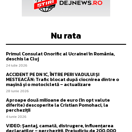
Nu rata
Primul Consulat Onorific al Ucrainei în România,
deschis la Cluj
24 iulie 2026
ACCIDENT PE DN 1C, ÎNTRE PERI VADULUI ȘI
MESTEACĂN: Trafic blocat după ciocnirea dintre o
mașină și o motocicletă – actualizare
28 iunie 2026
Aproape două milioane de euro (în opt valute
diferite) descoperite la Cristian Pomohaci, la
percheziții
4 iunie 2026
VIDEO: Șantaj, camată, distrugere, influențarea
declaraților – percheziții. Prejudiciu de 200.000