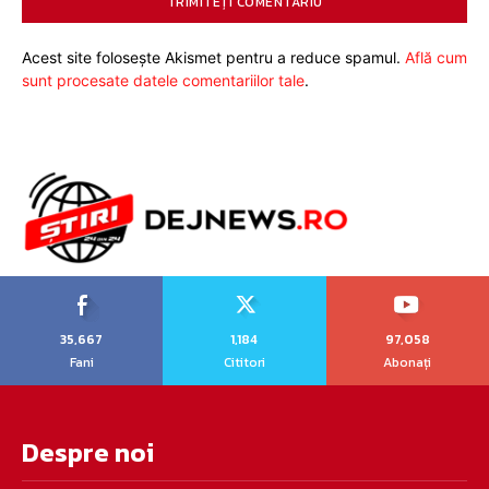
Acest site folosește Akismet pentru a reduce spamul.
Află cum
sunt procesate datele comentariilor tale
.
35,667
1,184
97,058
Fani
Cititori
Abonați
Despre noi