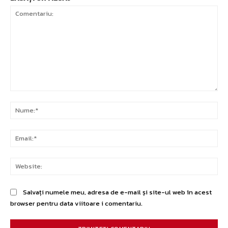
Comentariu:
Nu
Ema
Web
Salvați numele meu, adresa de e-mail și site-ul web în acest
browser pentru data viitoare i comentariu.