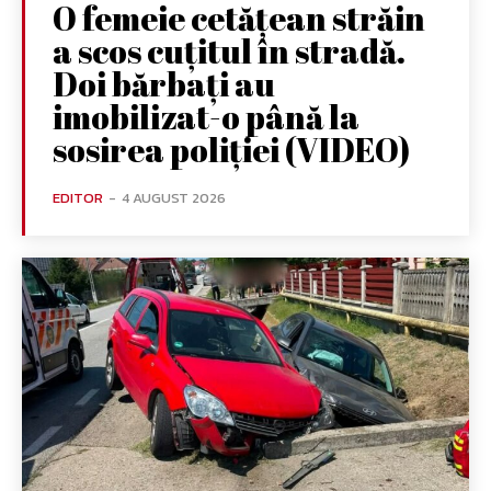
O femeie cetățean străin
a scos cuțitul în stradă.
Doi bărbați au
imobilizat-o până la
sosirea poliției (VIDEO)
EDITOR
-
4 AUGUST 2026