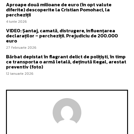
Aproape două milioane de euro (în opt valute
diferite) descoperite la Cristian Pomohaci, la
percheziții
4 iunie 2026
VIDEO: Șantaj, camată, distrugere, influențarea
declaraților – percheziții. Prejudiciu de 200.000
euro
27 februarie 2026
Bărbat depistat în flagrant delict de polițiști, în timp
ce transporta o armă letală, deținută ilegal, arestat
preventiv (foto)
12 ianuarie 2026