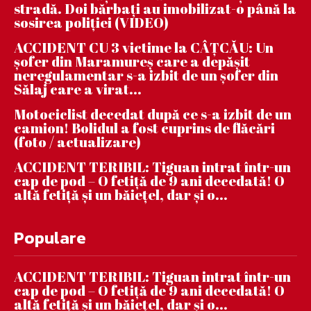
stradă. Doi bărbați au imobilizat-o până la
sosirea poliției (VIDEO)
ACCIDENT CU 3 victime la CÂȚCĂU: Un
șofer din Maramureș care a depășit
neregulamentar s-a izbit de un șofer din
Sălaj care a virat...
Motociclist decedat după ce s-a izbit de un
camion! Bolidul a fost cuprins de flăcări
(foto / actualizare)
ACCIDENT TERIBIL: Tiguan intrat într-un
cap de pod – O fetiță de 9 ani decedată! O
altă fetiță și un băiețel, dar și o...
Populare
ACCIDENT TERIBIL: Tiguan intrat într-un
cap de pod – O fetiță de 9 ani decedată! O
altă fetiță și un băiețel, dar și o...