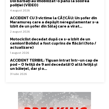
Doi bărbați au imobilizat-o până la sosirea
poliției (VIDEO)
4 august 2026
ACCIDENT CU 3 victime la CÂȚCĂU: Un șofer din
Maramureș care a depășit neregulamentar s-a
izbit de un șofer din Sălaj care a virat...
2 august 2026
Motociclist decedat după ce s-a izbit de un
camion! Bolidul a fost cuprins de flăcări (foto /
actualizare)
1 august 2026
ACCIDENT TERIBIL: Tiguan intrat într-un cap de
pod – O fetiță de 9 ani decedată! O altă fetiță și
un băiețel, dar și o...
31 iulie 2026