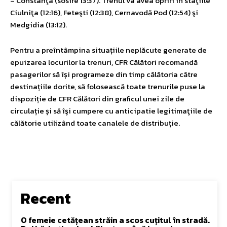
– Constanţa (sosire 13:37). Trenul va avea opriri în staţiile
Ciulniţa (12:16), Feteşti (12:38), Cernavodă Pod (12:54) şi
Medgidia (13:12).
Pentru a preîntâmpina situațiile neplăcute generate de
epuizarea locurilor la trenuri, CFR Călători recomandă
pasagerilor să își programeze din timp călătoria către
destinațiile dorite, să folosească toate trenurile puse la
dispoziție de CFR Călători din graficul unei zile de
circulație și să îşi cumpere cu anticipatie legitimaţiile de
călătorie utilizând toate canalele de distribuție.
Recent
O femeie cetățean străin a scos cuțitul în stradă.