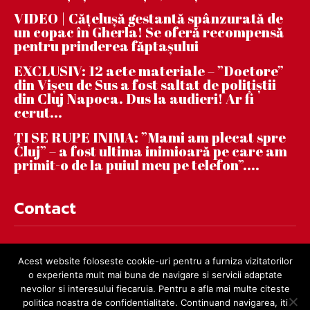
VIDEO | Căţeluşă gestantă spânzurată de
un copac în Gherla! Se oferă recompensă
pentru prinderea făptaşului
EXCLUSIV: 12 acte materiale – ”Doctore”
din Vișeu de Sus a fost saltat de polițiștii
din Cluj Napoca. Dus la audieri! Ar fi
cerut...
ȚI SE RUPE INIMA: ”Mami am plecat spre
Cluj” – a fost ultima inimioară pe care am
primit-o de la puiul meu pe telefon”....
Contact
contact@dejnews.ro
Acest website foloseste cookie-uri pentru a furniza vizitatorilor
o experienta mult mai buna de navigare si servicii adaptate
nevoilor si interesului fiecaruia. Pentru a afla mai multe citeste
politica noastra de confidentialitate. Continuand navigarea, iti