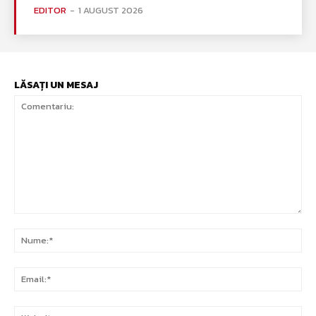
EDITOR
-
1 AUGUST 2026
LĂSAȚI UN MESAJ
Comentariu:
Nu
Ema
Web