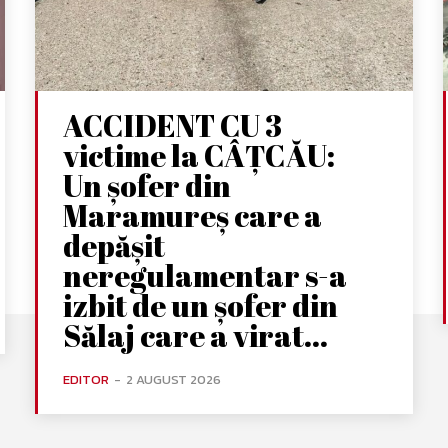
ACCIDENT CU 3
victime la CÂȚCĂU:
Un șofer din
Maramureș care a
depășit
neregulamentar s-a
izbit de un șofer din
Sălaj care a virat...
EDITOR
-
2 AUGUST 2026