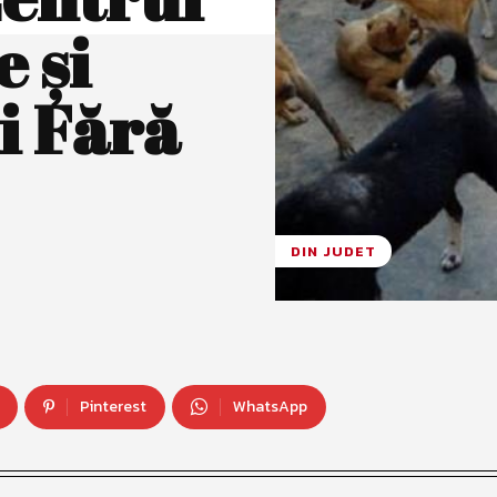
e și
i Fără
DIN JUDET
Pinterest
WhatsApp