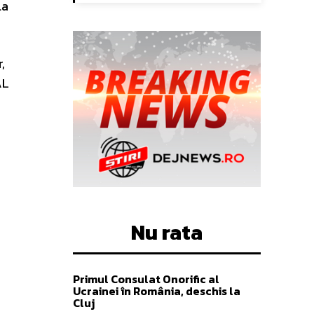
 la
,
AL
Nu rata
Primul Consulat Onorific al
Ucrainei în România, deschis la
Cluj