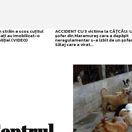
străin a scos cuțitul
ACCIDENT CU 3 victime la CÂȚCĂU: 
bați au imobilizat-o
șofer din Maramureș care a depășit
liției (VIDEO)
neregulamentar s-a izbit de un șofer
Sălaj care a virat...
Centrul