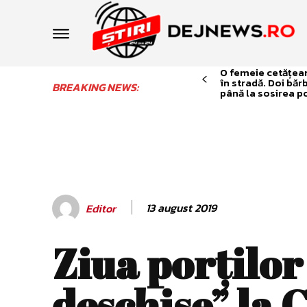
O femeie cetățean 
în stradă. Doi băr
BREAKING NEWS:
până la sosirea po
13 august 2019
Editor
Ziua porților
deschise” la 