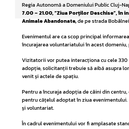
Regia Autonomă a Domeniului Public Cluj-N
7.00 – 21.00, ”Ziua Porților Deschise”, în 
Animale Abandonate,
de pe strada Bobâlnei 
Evenimentul are ca scop principal informarea ș
încurajarea voluntariatului în acest domeniu, 
Vizitatorii vor putea interacționa cu cele 33
adopție, solicitanții trebuie să aibă asupra 
venit și actele de spațiu.
Pentru a încuraja adopția de câini din centru,
pentru cățelul adoptat în ziua evenimentului. 
și voluntariat.
În cadrul evenimentului vor fi amplasate standu