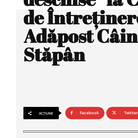
de Întreținer
Adăpost Câin
Stăpân
Facebook
Twitter
ACȚIUNE