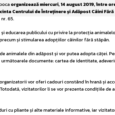
apoca
organizează miercuri, 14 august 2019, între or
incinta Centrului de Întreținere și Adăpost Câini Făr
nr. 65.
i educarea publicului cu privire la protecția animalelo
precum și stimularea adopțiilor câinilor fără stăpân.
0 de animalele din adăpost și vor putea adopta căței. Pe
lor următoarele documente: cartea de identitate, adever
 organizatorii vor oferi cadouri constând în hrană și acc
Totodată, vizitatorilor li se vor prezenta condițiile de 
ri cu pliante și alte materiale informative, iar vizitator