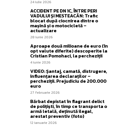
24 iulie 2026
ACCIDENT PE DN 1C, ÎNTRE PERI
VADULUI ȘI MESTEACĂN: Trafic
blocat după ciocnirea dintre o
mașină și o motocicletă –
actualizare
28 iunie 2026
Aproape două milioane de euro (în
opt valute diferite) descoperite la
Cristian Pomohaci, la percheziții
4 iunie 2026
VIDEO: Șantaj, camată, distrugere,
influențarea declaraților –
percheziții. Prejudiciu de 200.000
euro
27 februarie 2026
Bărbat depistat în flagrant delict
de polițiști, în timp ce transporta o
armă letală, deținută ilegal,
arestat preventiv (foto)
12 ianuarie 2026