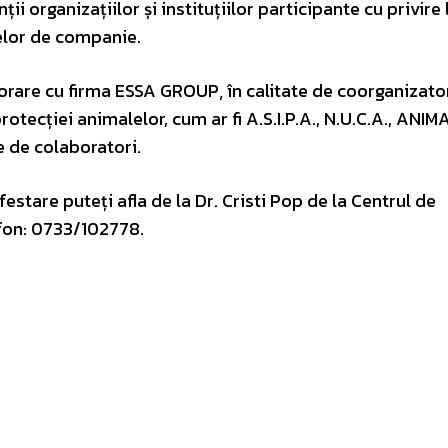
i organizațiilor și instituțiilor participante cu privire
lelor de companie.
orare cu firma ESSA GROUP‚ în calitate de coorganizator
otecției animalelor, cum ar fi A.S.I.P.A., N.U.C.A., ANIM
 de colaboratori.
tare puteți afla de la Dr. Cristi Pop de la Centrul de
efon: 0733/102778.