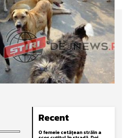
Recent
O femeie cetățean străin a
scos cuțitul în stradă. Doi