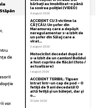
ele
bărbați au imobilizat-o până
la sosirea poliției (VIDEO)
ă Stăpân
4 august 2026
ACCIDENT CU 3 victime la
CÂȚCĂU: Un șofer din
Maramureș care a depășit
r,
neregulamentar s-a izbit de
un șofer din Sălaj care a
virat...
2 august 2026
ntru
Motociclist decedat după ce
ința de
s-a izbit de un camion! Bolidul
a fost cuprins de flăcări (foto /
actualizare)
1 august 2026
esorii
ACCIDENT TERIBIL: Tiguan
intrat într-un cap de pod – O
adopție
fetiță de 9 ani decedată! O
altă fetiță și un băiețel, dar și
o...
31 iulie 2026
ii vor