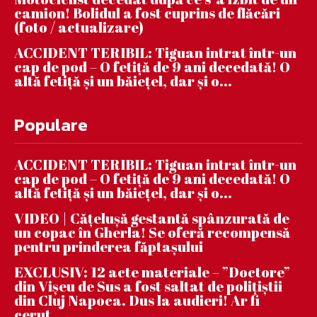
camion! Bolidul a fost cuprins de flăcări
(foto / actualizare)
ACCIDENT TERIBIL: Tiguan intrat într-un
cap de pod – O fetiță de 9 ani decedată! O
altă fetiță și un băiețel, dar și o...
Populare
ACCIDENT TERIBIL: Tiguan intrat într-un
cap de pod – O fetiță de 9 ani decedată! O
altă fetiță și un băiețel, dar și o...
VIDEO | Căţeluşă gestantă spânzurată de
un copac în Gherla! Se oferă recompensă
pentru prinderea făptaşului
EXCLUSIV: 12 acte materiale – ”Doctore”
din Vișeu de Sus a fost saltat de polițiștii
din Cluj Napoca. Dus la audieri! Ar fi
cerut...