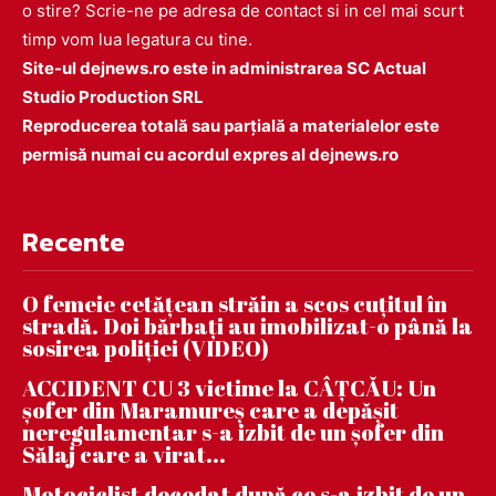
o stire? Scrie-ne pe adresa de contact si in cel mai scurt
timp vom lua legatura cu tine.
Site-ul dejnews.ro este in administrarea SC Actual
Studio Production SRL
Reproducerea totală sau parțială a materialelor este
permisă numai cu acordul expres al dejnews.ro
Recente
O femeie cetățean străin a scos cuțitul în
stradă. Doi bărbați au imobilizat-o până la
sosirea poliției (VIDEO)
ACCIDENT CU 3 victime la CÂȚCĂU: Un
șofer din Maramureș care a depășit
neregulamentar s-a izbit de un șofer din
Sălaj care a virat...
Motociclist decedat după ce s-a izbit de un