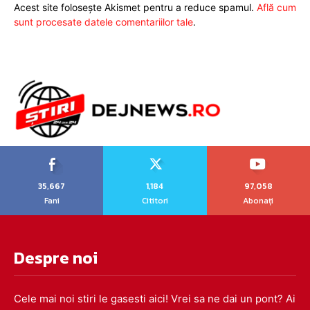
Acest site folosește Akismet pentru a reduce spamul.
Află cum
sunt procesate datele comentariilor tale
.
35,667
1,184
97,058
Fani
Cititori
Abonați
Despre noi
Cele mai noi stiri le gasesti aici! Vrei sa ne dai un pont? Ai