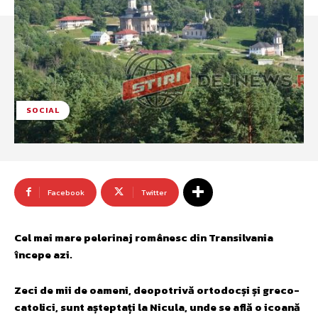
SOCIAL
Facebook
Twitter
Cel mai mare pelerinaj românesc din Transilvania
începe azi.
Zeci de mii de oameni, deopotrivă ortodocși și greco-
catolici, sunt așteptați la Nicula, unde se află o icoană