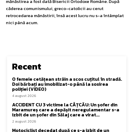
mănăstirea a fost dată Bisericii Ortodoxe Române. După
căderea comunismului, greco-catolicii au cerut
retrocedarea mănăstirii, însă acest lucru nu s-a întâmplat
nici până acum.
Recent
O femeie cetățean străin a scos cuțitul în stradă.
Doi bărbați au imobilizat-o până la sosirea
poliției (VIDEO)
4 august 2026
ACCIDENT CU 3 victime la CÂȚCĂU: Un șofer din
Maramureș care a depășit neregulamentar s-a
izbit de un șofer din Sălaj care a virat...
2 august 2026
Motociclist decedat după ce s-a izbit de un