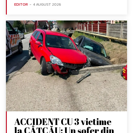
EDITOR
-
4 AUGUST 2026
ACCIDENT CU 3 victime
la CÂȚCĂU: Un șofer din