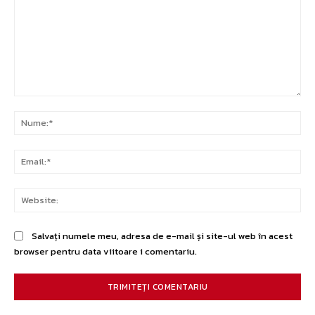
Comentariu:
Nu
Ema
Web
Salvați numele meu, adresa de e-mail și site-ul web în acest
browser pentru data viitoare i comentariu.