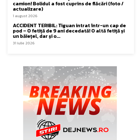
camion! Bolidul a fost cuprins de flăcări (foto /
actualizare)
1 august 2026
ACCIDENT TERIBIL: Tiguan intrat într-un cap de
pod – O fetiță de 9 ani decedată! O altă fetiță și
un băiețel, dar și o...
31 iulie 2026