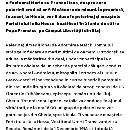
a Fecioarei Maria cu Pruncul Isus, despre care
pelerinii cred că ar fi făcătoare de minuni. În premieră,
în acest, la Nicula, vor fi duse în pelerinaj și moaștele
Fericitului Iuliu Hossu, beatificat în 2 iunie, de către
Papa Francisc, pe Câmpul Libertății din Blaj.
Pelerinajul tradițional de Adormirea Maicii Domnului
strânge în fiecare an mari mulțimi de oameni. Ortodocșii se
adună la mănăstirea din deal, unde vor participa la o
liturghie oficiată de un sobor de preoți și călugări, condus
de IPS Andrei Andreicuț, mitropolitul ortodox al Clujului.
Greco-catolicii se vor aduna în curtea bisericii parohiale
din sat, unde liturghia va fi oficiată de preoți conduși de PS
Florentin Crihălmeanu, episcopul român unit de Cluj-
Gherla. Tot episcopul greco-catolic va conduce, în ajunul
sărbătorii, de la ora 16.00, un grup de pelerini care vor
porni pe jos din Gherla, spre Nicula. Ei vor aduce moaștele
Fericitului Iuliu Hossu, Vestitorul Unirii Transilvaniei cu
Regatul României, de la 1 Decembrie 1918, și, totodată,