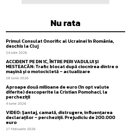
Nu rata
Primul Consulat Onorific al Ucrainei în România,
deschis la Cluj
24 iulie 2026
ACCIDENT PE DN 1C, ÎNTRE PERI VADULUI ȘI
MESTEACĂN: Trafic blocat după ciocnirea dintre o
mașină și o motocicletă – actualizare
28 iunie 2026
Aproape două milioane de euro (în opt valute
diferite) descoperite la Cristian Pomohaci, la
percheziții
4 iunie 2026
VIDEO: Șantaj, camată, distrugere, influențarea
declaraților – percheziții. Prejudiciu de 200.000
euro
27 februarie 2026