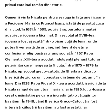
primul cardinal român din istorie.
Oamenii vin la Nicula pentru a se ruga în fața unei icoane
a Fecioarei Maria cu Pruncul Isus, pictată de preotul Luca
din Iclod, în 1681. În 1699, potrivit rapoartelor armatei
austriece, icoana a lăcrimat. Din secolul al XVIII-lea,
icoana a fost așezată într-o bisericuță de lemn, unde
putea fi venerată de oricine, indiferent de etnie,
confesiune religioasă sau rang social. În 1767, Papa
Clement al XIII-lea a acodat indulgență plenară tuturor
pelerinilor care mergeau la Nicula. Între 1875 – 1879, la
Nicula, episcopul greco-catolic de Gherla a ridicat o
biserică de zid, cu un iconostas din lemn de tei, unic în
lume. Din 1928, Papa Pius al XI-lea a acordat bisericii de la
Nicula rangul de sanctuar marian, iar în 1936, Iuliu Hossu a
creat o mănăstire pe care a încredințat-o călugărilor
bazilieni. În 1948, când Biserica Greco-Catolică a fost
interzisă, călugării bazilieni au fost arestați, iar