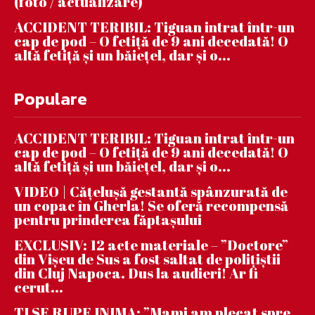
(foto / actualizare)
ACCIDENT TERIBIL: Tiguan intrat într-un
cap de pod – O fetiță de 9 ani decedată! O
altă fetiță și un băiețel, dar și o...
Populare
ACCIDENT TERIBIL: Tiguan intrat într-un
cap de pod – O fetiță de 9 ani decedată! O
altă fetiță și un băiețel, dar și o...
VIDEO | Căţeluşă gestantă spânzurată de
un copac în Gherla! Se oferă recompensă
pentru prinderea făptaşului
EXCLUSIV: 12 acte materiale – ”Doctore”
din Vișeu de Sus a fost saltat de polițiștii
din Cluj Napoca. Dus la audieri! Ar fi
cerut...
ȚI SE RUPE INIMA: ”Mami am plecat spre