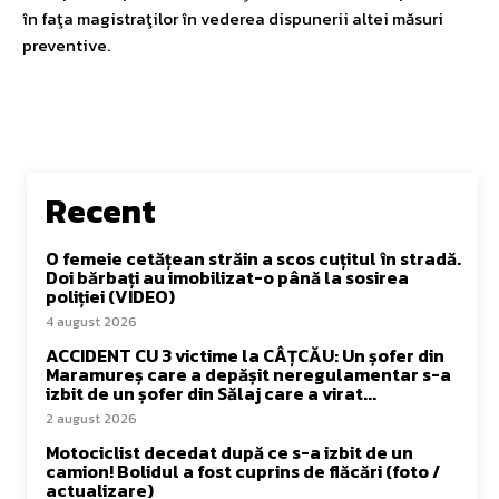
în faţa magistraţilor în vederea dispunerii altei măsuri
preventive.
Recent
O femeie cetățean străin a scos cuțitul în stradă.
Doi bărbați au imobilizat-o până la sosirea
poliției (VIDEO)
4 august 2026
ACCIDENT CU 3 victime la CÂȚCĂU: Un șofer din
Maramureș care a depășit neregulamentar s-a
izbit de un șofer din Sălaj care a virat...
2 august 2026
Motociclist decedat după ce s-a izbit de un
camion! Bolidul a fost cuprins de flăcări (foto /
actualizare)