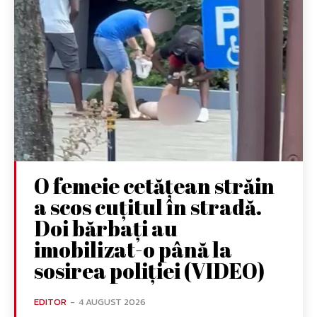
O femeie cetățean străin
a scos cuțitul în stradă.
Doi bărbați au
imobilizat-o până la
sosirea poliției (VIDEO)
EDITOR
-
4 AUGUST 2026