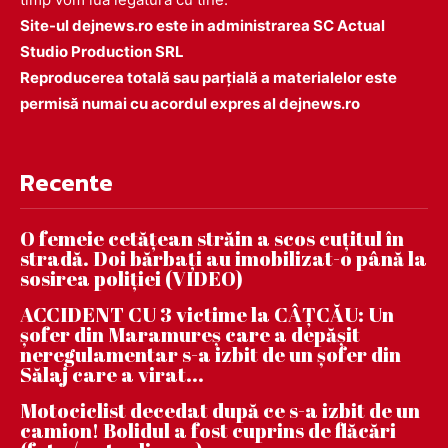
Site-ul dejnews.ro este in administrarea SC Actual
Studio Production SRL
Reproducerea totală sau parțială a materialelor este
permisă numai cu acordul expres al dejnews.ro
Recente
O femeie cetățean străin a scos cuțitul în
stradă. Doi bărbați au imobilizat-o până la
sosirea poliției (VIDEO)
ACCIDENT CU 3 victime la CÂȚCĂU: Un
șofer din Maramureș care a depășit
neregulamentar s-a izbit de un șofer din
Sălaj care a virat...
Motociclist decedat după ce s-a izbit de un
camion! Bolidul a fost cuprins de flăcări