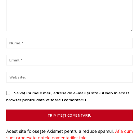
Comentariu:
Nu
Ema
Web
Salvați numele meu, adresa de e-mail și site-ul web în acest
browser pentru data viitoare i comentariu.
Acest site folosește Akismet pentru a reduce spamul.
Află cum
sunt procesate datele comentariilor tale
.