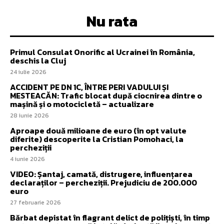
Nu rata
Primul Consulat Onorific al Ucrainei în România,
deschis la Cluj
24 iulie 2026
ACCIDENT PE DN 1C, ÎNTRE PERI VADULUI ȘI
MESTEACĂN: Trafic blocat după ciocnirea dintre o
mașină și o motocicletă – actualizare
28 iunie 2026
Aproape două milioane de euro (în opt valute
diferite) descoperite la Cristian Pomohaci, la
percheziții
4 iunie 2026
VIDEO: Șantaj, camată, distrugere, influențarea
declaraților – percheziții. Prejudiciu de 200.000
euro
27 februarie 2026
Bărbat depistat în flagrant delict de polițiști, în timp