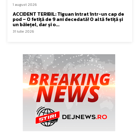
1 august 2026
ACCIDENT TERIBIL: Tiguan intrat într-un cap de
pod – O fetiță de 9 ani decedată! O altă fetiță și
un băiețel, dar și o...
31 iulie 2026