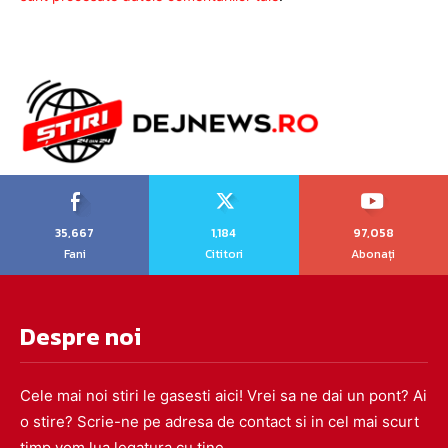
35,667
1,184
97,058
Fani
Cititori
Abonați
Despre noi
Cele mai noi stiri le gasesti aici! Vrei sa ne dai un pont? Ai
o stire? Scrie-ne pe adresa de contact si in cel mai scurt
timp vom lua legatura cu tine.