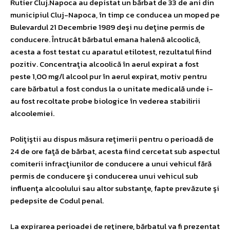
Rutier Cluj.Napoca au depistat un bărbat de 33 de ani din
municipiul Cluj-Napoca, în timp ce conducea un moped pe
Bulevardul 21 Decembrie 1989 deşi nu deţine permis de
conducere. Întrucât bărbatul emana halenă alcoolică,
acesta a fost testat cu aparatul etilotest, rezultatul fiind
pozitiv. Concentraţia alcoolică în aerul expirat a fost
peste 1,00 mg/l alcool pur în aerul expirat, motiv pentru
care bărbatul a fost condus la o unitate medicală unde i-
au fost recoltate probe biologice în vederea stabilirii
alcoolemiei.
Poliţiştii au dispus măsura reţimerii pentru o perioadă de
24 de ore faţă de bărbat, acesta fiind cercetat sub aspectul
comiterii infracţiunilor de conducere a unui vehicul fără
permis de conducere şi conducerea unui vehicul sub
influenţa alcoolului sau altor substanţe, fapte prevăzute şi
pedepsite de Codul penal.
La expirarea perioadei de reţinere, bărbatul va fi prezentat