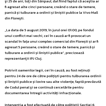
şi 25 de ani, toţi din Sânpaul, dat fiind faptul că aceştia ar
fi agresat alte cinci persoane, creând o stare de temere,
panică și tulburare a ordinii și liniștii publice la Vivo Mall
din Floreşti.
„La data de 5 august 2019, în jurul orei 01:00, pe fondul
unui conflict mai vechi, cei în cauză ar fi provocat un
scandal în fața unui complex comercial din Florești și ar fi
agresat 5 persoane, creând o stare de temere, panică și
tulburare a ordinii și liniștii publice”, precizează
reprezentanţii IPJ Cluj.
Potrivit oamenilor legii, cei în cauză, au fost reținuți
pentru 24 de ore de către polițiști pentru tulburarea ordinii
și liniștii publice și lovire sau alte violențe, faptă prevăzută
de Codul penal şi se continuă cercetările pentru
documentarea întregii activități infracționale.
Intervenţia a fost efectuată de către polițiștii Secției 6