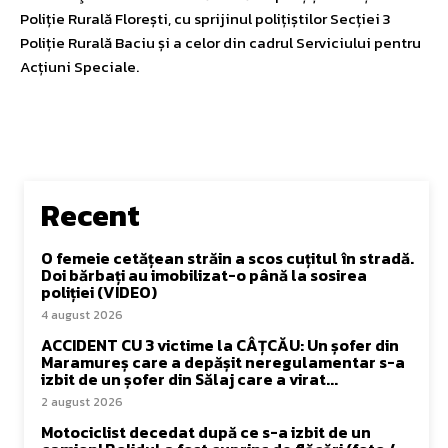
Poliție Rurală Florești, cu sprijinul polițiștilor Secției 3
Poliție Rurală Baciu și a celor din cadrul Serviciului pentru
Acțiuni Speciale.
Recent
O femeie cetățean străin a scos cuțitul în stradă.
Doi bărbați au imobilizat-o până la sosirea
poliției (VIDEO)
4 august 2026
ACCIDENT CU 3 victime la CÂȚCĂU: Un șofer din
Maramureș care a depășit neregulamentar s-a
izbit de un șofer din Sălaj care a virat...
2 august 2026
Motociclist decedat după ce s-a izbit de un