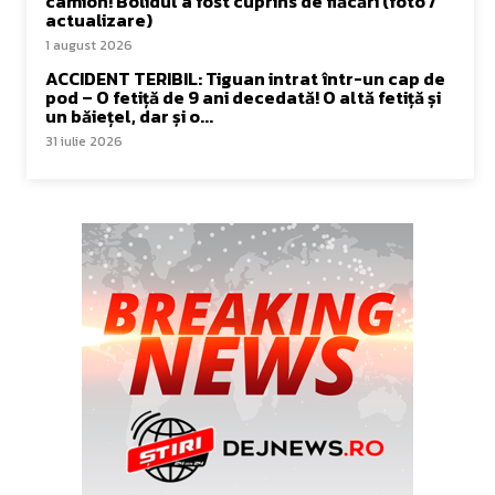
camion! Bolidul a fost cuprins de flăcări (foto /
actualizare)
1 august 2026
ACCIDENT TERIBIL: Tiguan intrat într-un cap de
pod – O fetiță de 9 ani decedată! O altă fetiță și
un băiețel, dar și o...
31 iulie 2026