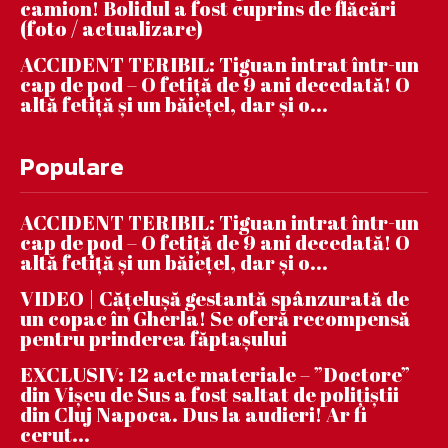
camion! Bolidul a fost cuprins de flăcări
(foto / actualizare)
ACCIDENT TERIBIL: Tiguan intrat într-un
cap de pod – O fetiță de 9 ani decedată! O
altă fetiță și un băiețel, dar și o...
Populare
ACCIDENT TERIBIL: Tiguan intrat într-un
cap de pod – O fetiță de 9 ani decedată! O
altă fetiță și un băiețel, dar și o...
VIDEO | Căţeluşă gestantă spânzurată de
un copac în Gherla! Se oferă recompensă
pentru prinderea făptaşului
EXCLUSIV: 12 acte materiale – ”Doctore”
din Vișeu de Sus a fost saltat de polițiștii
din Cluj Napoca. Dus la audieri! Ar fi
cerut...