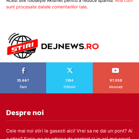
Acest site folosește Akismet pentru a reduce spamul.
Află cum
sunt procesate datele comentariilor tale
.
35,667
1,184
97,058
Fani
Cititori
Abonați
Despre noi
Cele mai noi stiri le gasesti aici! Vrei sa ne dai un pont? Ai
o stire? Scrie-ne pe adresa de contact si in cel mai scurt