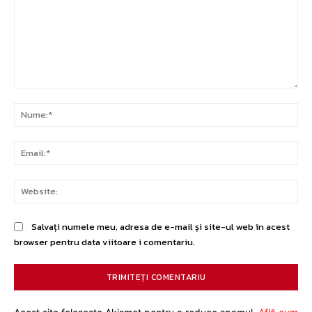
Comentariu:
Nu
Ema
Web
Salvați numele meu, adresa de e-mail și site-ul web în acest
browser pentru data viitoare i comentariu.