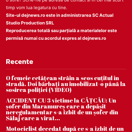
timp vom lua legatura cu tine.
Site-ul dejnews.ro este in administrarea SC Actual
Studio Production SRL
Reproducerea totală sau parțială a materialelor este
permisă numai cu acordul expres al dejnews.ro
Recente
O femeie cetățean străin a scos cuțitul în
stradă. Doi bărbați au imobilizat-o până la
sosirea poliției (VIDEO)
ACCIDENT CU 3 victime la CÂȚCĂU: Un
șofer din Maramureș care a depășit
neregulamentar s-a izbit de un șofer din
Sălaj care a virat...
Motociclist decedat după ce s-a izbit de un