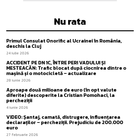
Nu rata
Primul Consulat Onorific al Ucrainei în România,
deschis la Cluj
24 iulie 2026
ACCIDENT PE DN 1C, ÎNTRE PERI VADULUI ȘI
MESTEACĂN: Trafic blocat după ciocnirea dintre o
mașină și o motocicletă – actualizare
28 iunie 2026
Aproape două milioane de euro (în opt valute
diferite) descoperite la Cristian Pomohaci, la
percheziții
4 iunie 2026
VIDEO: Șantaj, camată, distrugere, influențarea
declaraților – percheziții. Prejudiciu de 200.000
euro
27 februarie 2026