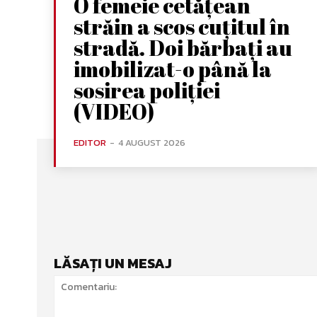
O femeie cetățean
străin a scos cuțitul în
stradă. Doi bărbați au
imobilizat-o până la
sosirea poliției
(VIDEO)
EDITOR
-
4 AUGUST 2026
LĂSAȚI UN MESAJ