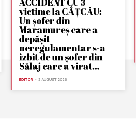
ACCIDENT CU 3
victime la CÂȚCĂU:
Un șofer din
Maramureș care a
depășit
neregulamentar s-a
izbit de un șofer din
Sălaj care a virat...
EDITOR
-
2 AUGUST 2026