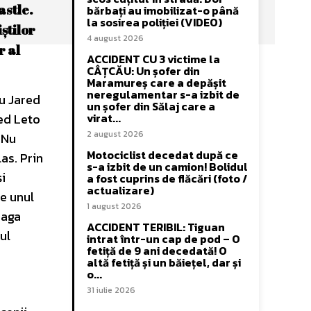
astle.
bărbați au imobilizat-o până
la sosirea poliției (VIDEO)
știlor
4 august 2026
r al
ACCIDENT CU 3 victime la
CÂȚCĂU: Un șofer din
Maramureș care a depășit
neregulamentar s-a izbit de
cu Jared
un șofer din Sălaj care a
red Leto
virat...
2 august 2026
 Nu
Motociclist decedat după ce
as. Prin
s-a izbit de un camion! Bolidul
și
a fost cuprins de flăcări (foto /
actualizare)
pe unul
1 august 2026
eaga
ACCIDENT TERIBIL: Tiguan
ul
intrat într-un cap de pod – O
fetiță de 9 ani decedată! O
altă fetiță și un băiețel, dar și
o...
31 iulie 2026