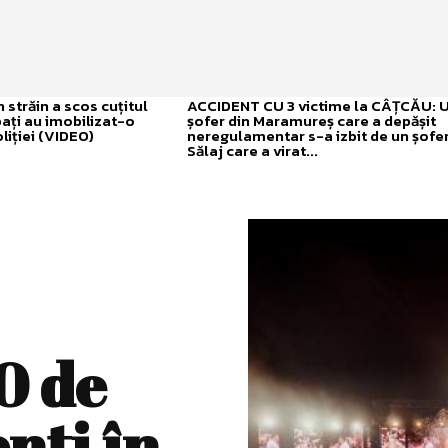
străin a scos cuțitul
ACCIDENT CU 3 victime la CÂȚCĂU: 
bați au imobilizat-o
șofer din Maramureș care a depășit
liției (VIDEO)
neregulamentar s-a izbit de un șofer
Sălaj care a virat...
0 de
nţi în