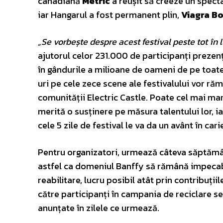
canadiană
Metric
a reușit să creeze un spect
iar Hangarul a fost permanent plin,
Viagra B
„Se vorbește despre acest festival peste tot în
ajutorul celor 231.000 de participanți prezenți
în gândurile a milioane de oameni de pe toate
uri pe cele zece scene ale festivalului vor răm
comunității Electric Castle. Poate cel mai mar
merită o susținere pe măsura talentului lor, i
cele 5 zile de festival le va da un avânt în cari
Pentru organizatori, urmează câteva săptămân
astfel ca domeniul Banffy să rămână impecabil.
reabilitare, lucru posibil atât prin contribuții
către participanți în campania de reciclare s
anunțate în zilele ce urmează.