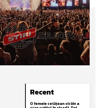
Recent
O femeie cetățean străin a
scos cuțitul în stradă. Doi