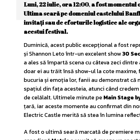
Luni, 22 iulie, ora 12:00
,
a fost momentul of
Ultima seară pe domeniul castelului Banffy
invitați sau de eforturile logistice ale o
acestui festival.
Duminică, acest public excepțional a fost re
și Shannon Leto într-un excelent show
30 Se
a ales să împartă scena cu câteva zeci dintre a
doar ei au trăit însă show-ul la cote maxime, 
bucuria și emoția lor, fanii au demonstrat că nu
spațiul din fața acesteia, atunci când credem
de celălalt. Ultimele minute pe
Main Stage b
țară, iar aceste momente au confirmat din nou
Electric Castle merită să stea în lumina reflec
A fost o ultimă seară marcată de premiere muzi