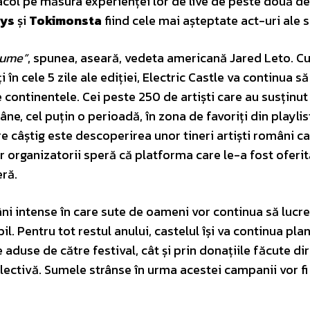
acol pe măsura experienței lor de live de peste două de
oys
și
Tokimonsta
fiind cele mai așteptate act-uri ale se
 lume”
, spunea, aseară, vedeta americană Jared Leto. C
 în cele 5 zile ale ediției, Electric Castle va continua s
 continentele. Cei peste 250 de artiști care au susținu
âne, cel puțin o perioadă, în zona de favoriți din playlis
e câștig este descoperirea unor tineri artiști români c
ar organizatorii speră că platforma care le-a fost oferit
eră.
i intense în care sute de oameni vor continua să lucr
 Pentru tot restul anului, castelul își va continua plan
le aduse de către festival, cât și prin donațiile făcute di
electivă. Sumele strânse în urma acestei campanii vor fi