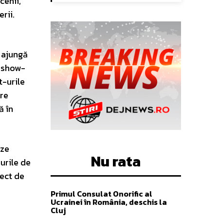
cenii,
rii.
u
ă ajungă
t show-
t-urile
are
ă în
eze
Nu rata
urile de
rect de
Primul Consulat Onorific al
Ucrainei în România, deschis la
Cluj