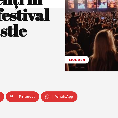
festival
stle
MONDEN
Pinterest
WhatsApp