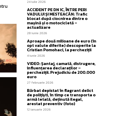
24 iulie 2026
ntru
ACCIDENT PE DN 1C, ÎNTRE PERI
VADULUI ȘI MESTEACĂN: Trafic
blocat după ciocnirea dintre o
mașină și o motocicletă –
actualizare
28 iunie 2026
Aproape două milioane de euro (în
opt valute diferite) descoperite la
Cristian Pomohaci, la percheziții
4 iunie 2026
VIDEO: Șantaj, camată, distrugere,
influențarea declaraților –
percheziții. Prejudiciu de 200.000
euro
27 februarie 2026
Bărbat depistat în flagrant delict
de polițiști, în timp ce transporta o
armă letală, deținută ilegal,
arestat preventiv (foto)
12 ianuarie 2026