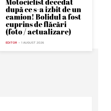
Motociclist decedat
după ce s-a izbit de un
camion! Bolidul a fost
cuprins de flăcări
(foto / actualizare)
EDITOR
-
1 AUGUST 2026