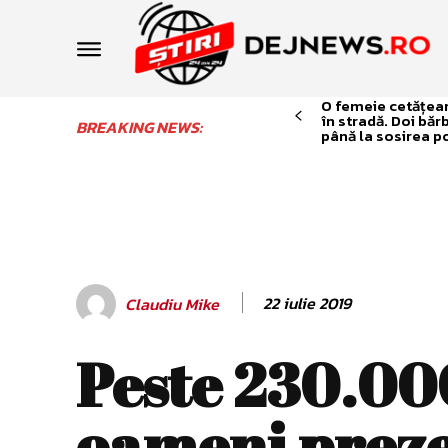
O femeie cetățean 
în stradă. Doi băr
BREAKING NEWS:
până la sosirea po
22 iulie 2019
Claudiu Mike
Peste 230.00
oameni preze