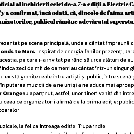
icial al închiderii celei de-a 7-a ediții a Electric C
 a confirmat, încă odată, că, dincolo de faima arti
rganizatorilor, publicul rămâne adevăratul supersta
prezentat pe scena principală, unde a cântat împreună 
conds to Mars
. Inspirat de energia fanilor prezenți, Ja
ceștia, pe care i-a invitat pe rând să urce alături de el.
fiindcă zeci de mii de oameni au cântat într-un singur gl
 există granițe reale între artiști și public, între scenă 
 în puterea muzicii de a ne uni și a ne aduce mai aproa
y Orange
au aparținut, astfel, unor tineri veniți din într
 ceea ce organizatorii afirmă de la prima ediție: public
toarelor.
cale, la fel ca întreaga ediție. Trupa indie