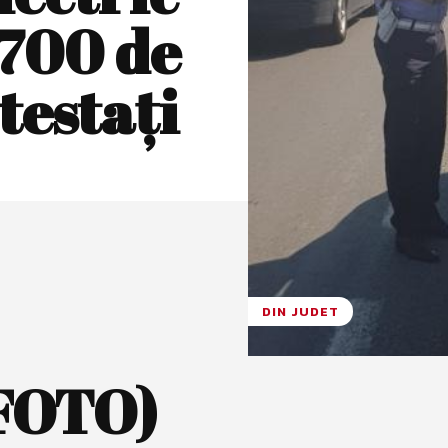
 700 de
 testaţi
DIN JUDET
(FOTO)