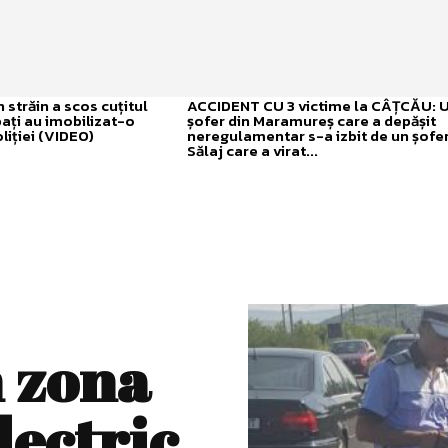
străin a scos cuțitul
ACCIDENT CU 3 victime la CÂȚCĂU: 
bați au imobilizat-o
șofer din Maramureș care a depășit
liției (VIDEO)
neregulamentar s-a izbit de un șofer
Sălaj care a virat...
n zona
lectric