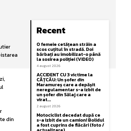
Recent
O femeie cetățean străin a
utier
scos cuțitul în stradă. Doi
bărbați au imobilizat-o până
pistarea
la sosirea poliției (VIDEO)
4 august 2026
ACCIDENT CU 3 victime la
zi,
CÂȚCĂU: Un șofer din
Maramureș care a depășit
ul
neregulamentar s-a izbit de
un șofer din Sălaj care a
virat...
2 august 2026
r
Motociclist decedat după ce
te din
s-a izbit de un camion! Bolidul
a fost cuprins de flăcări (foto /
actualizare)