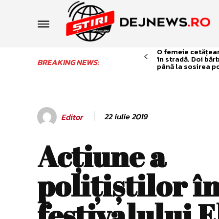
O femeie cetățean 
în stradă. Doi băr
BREAKING NEWS:
până la sosirea po
22 iulie 2019
Editor
Acţiune a
poliţiştilor î
festivalului E