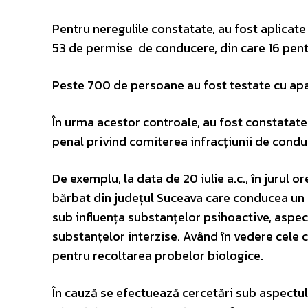
Pentru neregulile constatate, au fost aplicat
53 de permise de conducere, din care 16 pen
Peste 700 de persoane au fost testate cu apar
În urma acestor controale, au fost constatate 9
penal privind comiterea infracțiunii de condu
De exemplu, la data de 20 iulie a.c., în jurul or
bărbat din județul Suceava care conducea un
sub influența substanțelor psihoactive, aspec
substanțelor interzise. Având în vedere cele 
pentru recoltarea probelor biologice.
În cauză se efectuează cercetări sub aspectul 