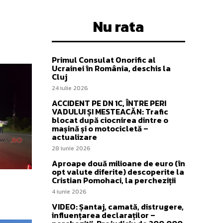
Nu rata
Primul Consulat Onorific al
Ucrainei în România, deschis la
Cluj
24 iulie 2026
ACCIDENT PE DN 1C, ÎNTRE PERI
VADULUI ȘI MESTEACĂN: Trafic
blocat după ciocnirea dintre o
mașină și o motocicletă –
actualizare
28 iunie 2026
Aproape două milioane de euro (în
opt valute diferite) descoperite la
Cristian Pomohaci, la percheziții
4 iunie 2026
VIDEO: Șantaj, camată, distrugere,
influențarea declaraților –