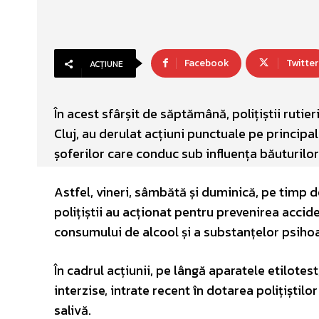
Facebook
Twitter
ACȚIUNE
În acest sfârșit de săptămână, polițiștii rutie
Cluj, au derulat acțiuni punctuale pe principa
șoferilor care conduc sub influența băuturilor
Astfel, vineri, sâmbătă și duminică, pe timp de
polițiștii au acționat pentru prevenirea accide
consumului de alcool și a substanțelor psihoa
În cadrul acțiunii, pe lângă aparatele etilotes
interzise, intrate recent în dotarea polițiștil
salivă.