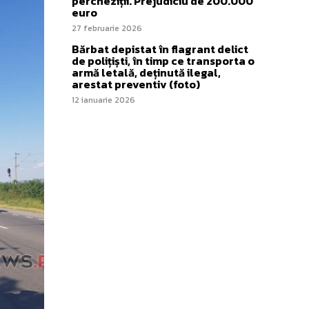
percheziții. Prejudiciu de 200.000
euro
27 februarie 2026
Bărbat depistat în flagrant delict
de polițiști, în timp ce transporta o
armă letală, deținută ilegal,
arestat preventiv (foto)
12 ianuarie 2026