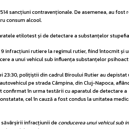
e 514 sancțiuni contravenționale. De asemenea, au fost 
tru consum alcool.
atele etilotest și de detectare a substanțelor stupefia
 infracțiuni rutiere la regimul rutier, fiind întocmit și 
cere a unui vehicul sub influența substanțelor psihoact
ei 23:30, polițiștii din cadrul Biroului Rutier au depistat
 autovehicul pe strada Câmpina, din Cluj-Napoca, aflâ
t confirmat în urma testării cu aparatul de detectare a
constatate, cel în cauză a fost condus la unitatea medic
săvârșirii infracțiunii de
conducerea unui vehicul sub in