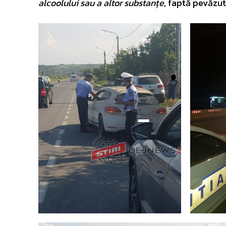
alcoolului sau a altor substanțe
, faptă pevăzu