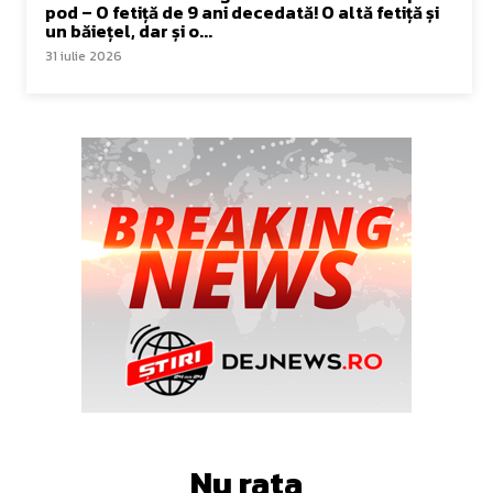
pod – O fetiță de 9 ani decedată! O altă fetiță și
un băiețel, dar și o...
31 iulie 2026
Nu rata