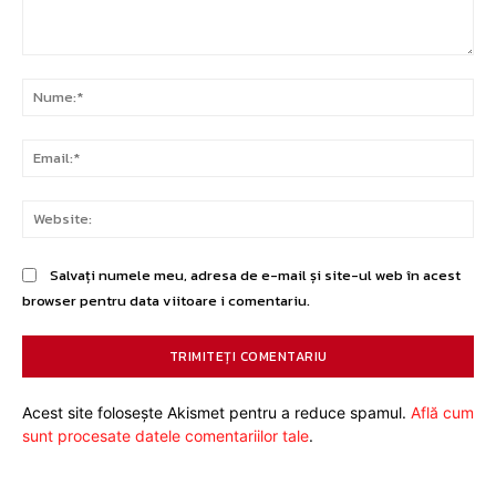
Comentariu:
Nu
Ema
Web
Salvați numele meu, adresa de e-mail și site-ul web în acest
browser pentru data viitoare i comentariu.
Acest site folosește Akismet pentru a reduce spamul.
Află cum
sunt procesate datele comentariilor tale
.