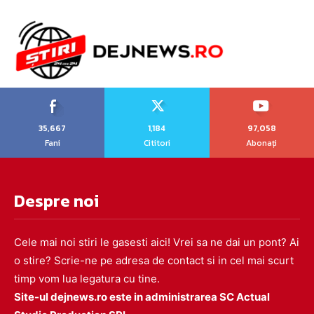
35,667
1,184
97,058
Fani
Cititori
Abonați
Despre noi
Cele mai noi stiri le gasesti aici! Vrei sa ne dai un pont? Ai
o stire? Scrie-ne pe adresa de contact si in cel mai scurt
timp vom lua legatura cu tine.
Site-ul dejnews.ro este in administrarea SC Actual