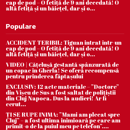
cap de pod – O fetiță de 9 ani decedată! O
altă fetiță și un băiețel, dar și o...
Populare
ACCIDENT TERIBIL: Tiguan intrat într-un
cap de pod – O fetiță de 9 ani decedată! O
altă fetiță și un băiețel, dar și o...
VIDEO | Căţeluşă gestantă spânzurată de
un copac în Gherla! Se oferă recompensă
pentru prinderea făptaşului
EXCLUSIV: 12 acte materiale – ”Doctore”
din Vișeu de Sus a fost saltat de polițiștii
din Cluj Napoca. Dus la audieri! Ar fi
cerut...
ȚI SE RUPE INIMA: ”Mami am plecat spre
Cluj” – a fost ultima inimioară pe care am
primit-o de la puiul meu pe telefon”....