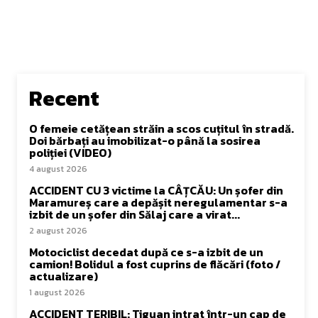
Recent
O femeie cetățean străin a scos cuțitul în stradă.
Doi bărbați au imobilizat-o până la sosirea
poliției (VIDEO)
4 august 2026
ACCIDENT CU 3 victime la CÂȚCĂU: Un șofer din
Maramureș care a depășit neregulamentar s-a
izbit de un șofer din Sălaj care a virat...
2 august 2026
Motociclist decedat după ce s-a izbit de un
camion! Bolidul a fost cuprins de flăcări (foto /
actualizare)
1 august 2026
ACCIDENT TERIBIL: Tiguan intrat într-un cap de