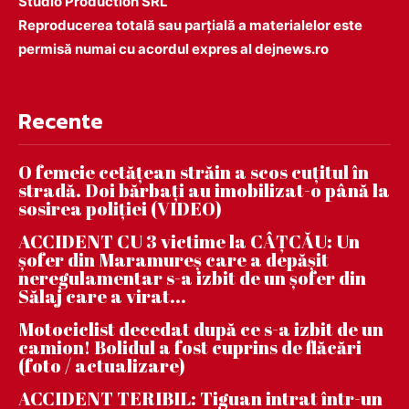
Studio Production SRL
Reproducerea totală sau parțială a materialelor este
permisă numai cu acordul expres al dejnews.ro
Recente
O femeie cetățean străin a scos cuțitul în
stradă. Doi bărbați au imobilizat-o până la
sosirea poliției (VIDEO)
ACCIDENT CU 3 victime la CÂȚCĂU: Un
șofer din Maramureș care a depășit
neregulamentar s-a izbit de un șofer din
Sălaj care a virat...
Motociclist decedat după ce s-a izbit de un
camion! Bolidul a fost cuprins de flăcări
(foto / actualizare)
ACCIDENT TERIBIL: Tiguan intrat într-un