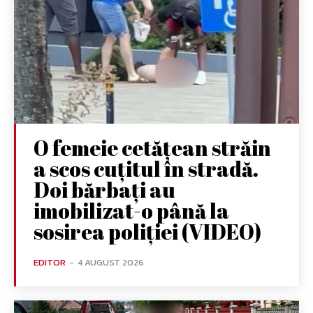
O femeie cetățean străin
a scos cuțitul în stradă.
Doi bărbați au
imobilizat-o până la
sosirea poliției (VIDEO)
EDITOR
-
4 AUGUST 2026