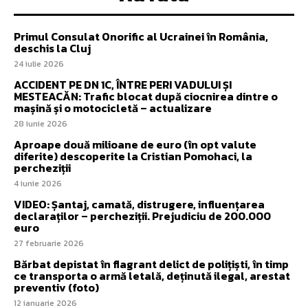
Primul Consulat Onorific al Ucrainei în România,
deschis la Cluj
24 iulie 2026
ACCIDENT PE DN 1C, ÎNTRE PERI VADULUI ȘI
MESTEACĂN: Trafic blocat după ciocnirea dintre o
mașină și o motocicletă – actualizare
28 iunie 2026
Aproape două milioane de euro (în opt valute
diferite) descoperite la Cristian Pomohaci, la
percheziții
4 iunie 2026
VIDEO: Șantaj, camată, distrugere, influențarea
declaraților – percheziții. Prejudiciu de 200.000
euro
27 februarie 2026
Bărbat depistat în flagrant delict de polițiști, în timp
ce transporta o armă letală, deținută ilegal, arestat
preventiv (foto)
12 ianuarie 2026