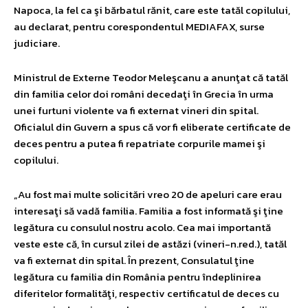
Napoca, la fel ca şi bărbatul rănit, care este tatăl copilului,
au declarat, pentru corespondentul MEDIAFAX, surse
judiciare.
Ministrul de Externe Teodor Meleşcanu a anunţat că tatăl
din familia celor doi români decedaţi în Grecia în urma
unei furtuni violente va fi externat vineri din spital.
Oficialul din Guvern a spus că vor fi eliberate certificate de
deces pentru a putea fi repatriate corpurile mamei şi
copilului.
„Au fost mai multe solicitări vreo 20 de apeluri care erau
interesaţi să vadă familia. Familia a fost informată şi ţine
legătura cu consulul nostru acolo. Cea mai importantă
veste este că, în cursul zilei de astăzi (vineri-n.red.), tatăl
va fi externat din spital. În prezent, Consulatul ţine
legătura cu familia din România pentru îndeplinirea
diferitelor formalităţi, respectiv certificatul de deces cu