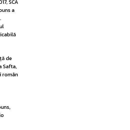
017, SCA
spuns a
.
ul
icabilă
nță de
a Safta,
ui român
puns,
io