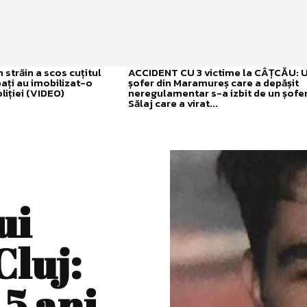
străin a scos cuțitul
ACCIDENT CU 3 victime la CÂȚCĂU: 
bați au imobilizat-o
șofer din Maramureș care a depășit
liției (VIDEO)
neregulamentar s-a izbit de un șofer
Sălaj care a virat...
ui
Cluj:
 5 ani