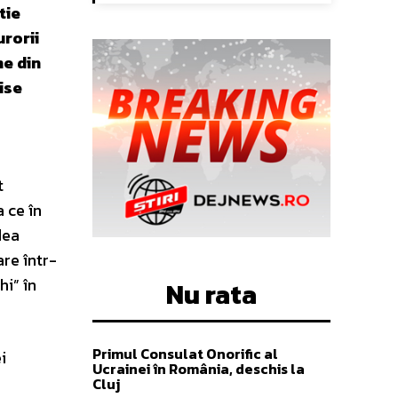
tie
rorii
ne din
ise
t
a ce în
dea
are într-
hi” în
Nu rata
Primul Consulat Onorific al
i
Ucrainei în România, deschis la
Cluj