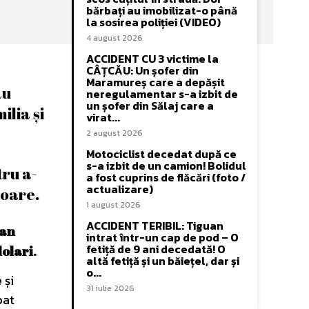
bărbați au imobilizat-o până
la sosirea poliției (VIDEO)
4 august 2026
ACCIDENT CU 3 victime la
CÂȚCĂU: Un șofer din
Maramureș care a depășit
au
neregulamentar s-a izbit de
un șofer din Sălaj care a
ilia și
virat...
2 august 2026
Motociclist decedat după ce
s-a izbit de un camion! Bolidul
tru a-
a fost cuprins de flăcări (foto /
actualizare)
soare.
1 august 2026
ACCIDENT TERIBIL: Tiguan
ean
intrat într-un cap de pod – O
fetiță de 9 ani decedată! O
dolari
.
altă fetiță și un băiețel, dar și
o...
 și
31 iulie 2026
pat