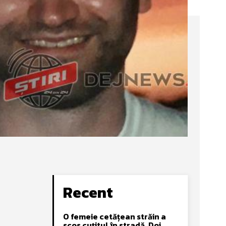
Recent
O femeie cetățean străin a
scos cuțitul în stradă. Doi