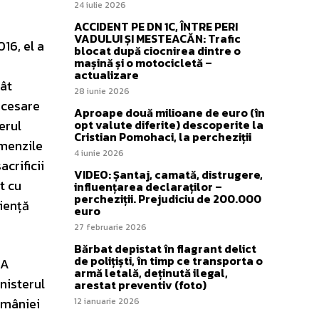
24 iulie 2026
ACCIDENT PE DN 1C, ÎNTRE PERI
VADULUI ȘI MESTEACĂN: Trafic
16, el a
blocat după ciocnirea dintre o
mașină și o motocicletă –
actualizare
tât
28 iunie 2026
necesare
Aproape două milioane de euro (în
erul
opt valute diferite) descoperite la
Cristian Pomohaci, la percheziții
amenzile
4 iunie 2026
acrificii
VIDEO: Șantaj, camată, distrugere,
t cu
influențarea declaraților –
percheziții. Prejudiciu de 200.000
iență
euro
27 februarie 2026
Bărbat depistat în flagrant delict
de polițiști, în timp ce transporta o
CA
armă letală, deținută ilegal,
inisterul
arestat preventiv (foto)
României
12 ianuarie 2026