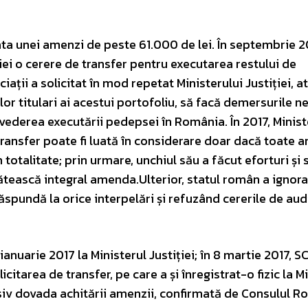
ata unei amenzi de peste 61.000 de lei. În septembrie 20
ei o cerere de transfer pentru executarea restului de
ii a solicitat în mod repetat Ministerului Justiției, a
lor titulari ai acestui portofoliu, să facă demersurile 
n vederea executării pedepsei în România. În 2017, Minist
transfer poate fi luată în considerare doar dacă toate 
n totalitate; prin urmare, unchiul său a făcut eforturi și s
tească integral amenda.Ulterior, statul român a ignora
spundă la orice interpelări și refuzând cererile de aud
ianuarie 2017 la Ministerul Justiției; în 8 martie 2017, S
citarea de transfer, pe care a și înregistrat-o fizic la M
clusiv dovada achitării amenzii, confirmată de Consulul 