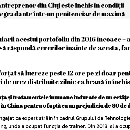
antreprenor din Cluj este închis în condiții
degradante într-un penitenciar de maximă
itularii acestui portofoliu din 2016 încoace – 
să răspundă cererilor înainte de acesta, fam
orțat să lucreze peste 12 ore pe zi doar pen
i de orez distribuite zilnic ca hrană în închi
ința și tratamentele inumane îndurate de un cetăț
n China pentru o faptă cu un prejudiciu de 80 de 
angajat ca expert străin în cadrul Grupului de Tehnologie
g, unde a ocupat funcția de trainer. Din 2013, el a ocu