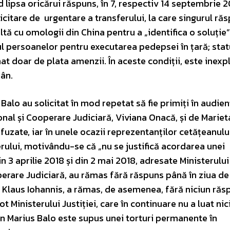
d lipsa oricărui răspuns, în 7, respectiv 14 septembrie 2
citare de urgentare a transferului, la care singurul ră
ultă cu omologii din China pentru a „identifica o soluție”
l persoanelor pentru executarea pedepsei în țară; stat
at doar de plata amenzii. În aceste condiții, este inexpl
mân.
 Balo au solicitat în mod repetat să fie primiți în audie
onal și Cooperare Judiciară, Viviana Onacă, și de Mariet
efuzate, iar în unele ocazii reprezentanților cetățeanul
terului, motivându-se că „nu se justifică acordarea unei
n 3 aprilie 2018 și din 2 mai 2018, adresate Ministerului
operare Judiciară, au rămas fără răspuns până în ziua de
 Klaus Iohannis, a rămas, de asemenea, fără niciun răs
t Ministerului Justiției, care în continuare nu a luat nic
ân Marius Balo este supus unei torturi permanente în