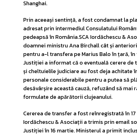
Shanghai.
Prin aceeași sentință, a fost condamnat la pl
adresat prin intermediul Consulatului Români
pedeapsă în România.SCA Iordăchescu & Asociaț
doamnei ministru Ana Birchall cât și anteriori
pentru a-l transfera pe Marius Balo în țară, î
Justiției a informat că o eventuală cerere de 
și cheltuielile judiciare au fost deja achitate î
personale considerabile pentru a putea să plă
desăvârșire această cauză, refuzând să mai ră
formulate de apărătorii clujeanului.
Cererea de transfer a fost reînregistrată în 17 
Iordăchescu & Asociații a trimis prin email soli
Justiției în 16 martie. Ministerul a primit in