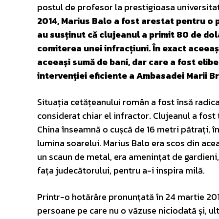
postul de profesor la prestigioasa universita
2014, Marius Balo a fost arestat pentru o 
au susținut că clujeanul a primit 80 de dola
comiterea unei infracțiuni. În exact aceeași
aceeași sumă de bani, dar care a fost elibe
intervenției eficiente a Ambasadei Marii Bri
Situația cetățeanului român a fost însă radical 
considerat chiar el infractor. Clujeanul a fost 
China înseamnă o cușcă de 16 metri pătrați, în
lumina soarelui. Marius Balo era scos din acea 
un scaun de metal, era amenințat de gardieni, 
fața judecătorului, pentru a-i inspira milă.
Printr-o hotărâre pronunțată în 24 martie 20
persoane pe care nu o văzuse niciodată și, ult