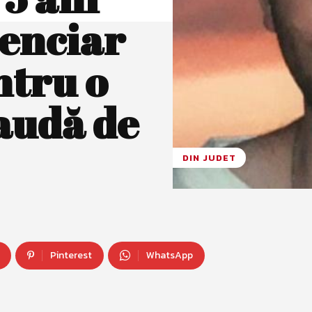
tenciar
ntru o
audă de
DIN JUDET
Pinterest
WhatsApp