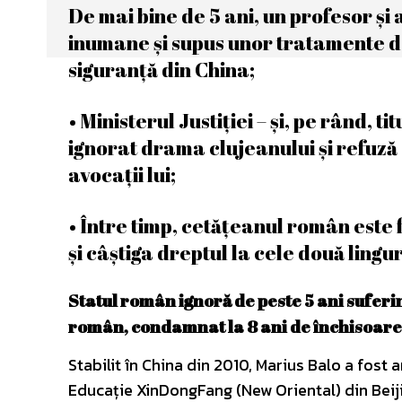
De mai bine de 5 ani, un profesor și 
inumane și supus unor tratamente 
siguranță din China;
• Ministerul Justiției – și, pe rând, t
ignorat drama clujeanului și refuză 
avocații lui;
• Între timp, cetățeanul român este f
și câștiga dreptul la cele două lingur
Statul român ignoră de peste 5 ani sufer
român, condamnat la 8 ani de închisoare î
Stabilit în China din 2010, Marius Balo a fost 
Educație XinDongFang (New Oriental) din Beijin