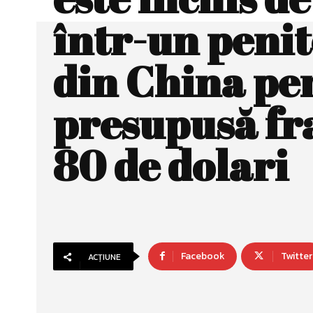
într-un peni
din China pe
presupusă fr
80 de dolari
Facebook
Twitter
ACȚIUNE