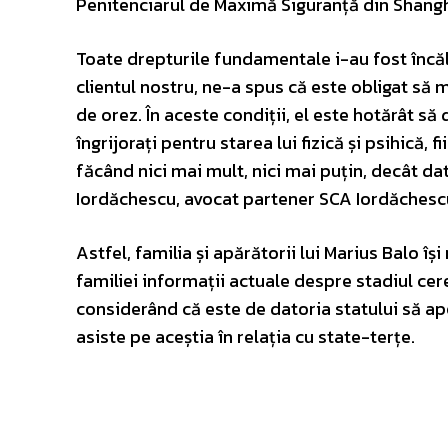
Penitenciarul de Maximă Siguranță din Shangh
Toate drepturile fundamentale i-au fost încăl
clientul nostru, ne-a spus că este obligat să 
de orez. În aceste condiții, el este hotărât s
îngrijorați pentru starea lui fizică și psihică, 
făcând nici mai mult, nici mai puțin, decât da
Iordăchescu, avocat partener SCA Iordăchescu
Astfel, familia și apărătorii lui Marius Balo î
familiei informații actuale despre stadiul cer
considerând că este de datoria statului să aper
asiste pe aceștia în relația cu state-terțe.