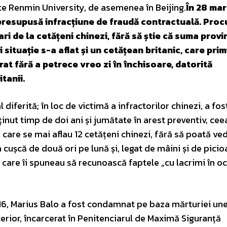
te Renmin University, de asemenea în Beijing.
În 28 mar
presupusă infracțiune de fraudă contractuală. Procu
ri de la cetățeni chinezi, fără să știe că suma provi
 situație s-a aflat și un cetățean britanic, care prim
rat fără a petrece vreo zi în închisoare, datorită
tanii.
diferită; în loc de victimă a infractorilor chinezi, a fos
ținut timp de doi ani și jumătate în arest preventiv, cee
 care se mai aflau 12 cetățeni chinezi, fără să poată ve
cușcă de două ori pe lună și, legat de mâini și de picio
care îi spuneau să recunoască faptele „cu lacrimi în oc
16, Marius Balo a fost condamnat pe baza mărturiei une
erior, încarcerat în Penitenciarul de Maximă Siguranță