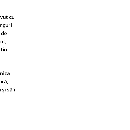
avut cu
inguri
 de
nt,
tin
rniza
ură,
și să îi