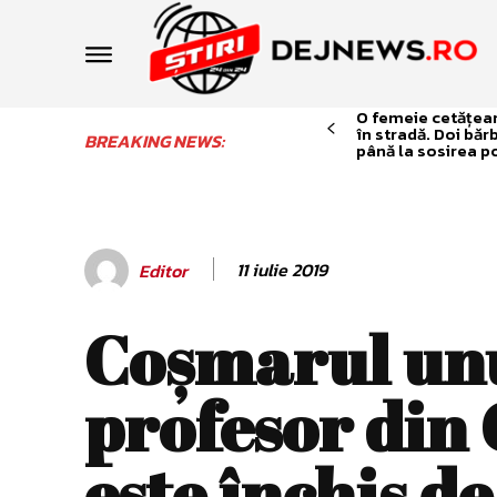
O femeie cetățean 
în stradă. Doi băr
BREAKING NEWS:
până la sosirea po
11 iulie 2019
Editor
Coşmarul un
profesor din 
este închis de