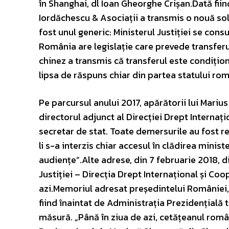
în Shanghai, dl Ioan Gheorghe Crișan.Dată fiin
Iordăchescu & Asociații a transmis o nouă soli
fost unul generic: Ministerul Justiției se cons
România are legislație care prevede transferu
chinez a transmis că transferul este condițion
lipsa de răspuns chiar din partea statului ro
Pe parcursul anului 2017, apărătorii lui Marius
directorul adjunct al Direcției Drept Internați
secretar de stat. Toate demersurile au fost r
li s-a interzis chiar accesul în clădirea minis
audiențe”.Alte adrese, din 7 februarie 2018, di
Justiției – Direcția Drept Internațional și Co
azi.Memoriul adresat președintelui României,
fiind înaintat de Administrația Prezidențială to
măsură. „Până în ziua de azi, cetățeanul rom