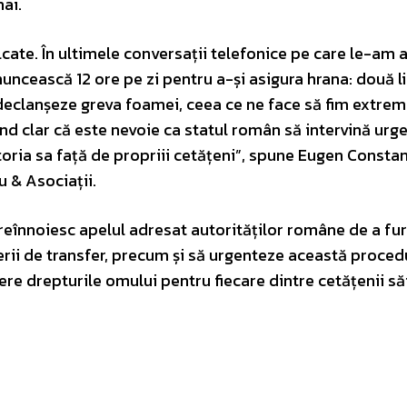
ai.
cate. În ultimele conversații telefonice pe care le-am 
muncească 12 ore pe zi pentru a-și asigura hrana: două l
ă declanșeze greva foamei, ceea ce ne face să fim extrem
fiind clar că este nevoie ca statul român să intervină urge
toria sa față de propriii cetățeni”, spune Eugen Constan
 & Asociații.
și reînnoiesc apelul adresat autorităților române de a fu
erii de transfer, precum și să urgenteze această proced
e drepturile omului pentru fiecare dintre cetățenii săi 