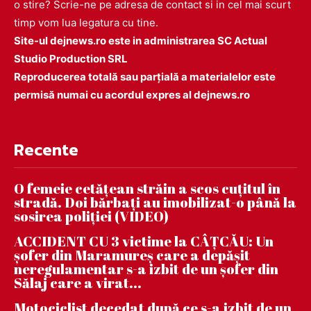
o stire? Scrie-ne pe adresa de contact si in cel mai scurt
timp vom lua legatura cu tine.
Site-ul dejnews.ro este in administrarea SC Actual
Studio Production SRL
Reproducerea totală sau parțială a materialelor este
permisă numai cu acordul expres al dejnews.ro
Recente
O femeie cetățean străin a scos cuțitul în
stradă. Doi bărbați au imobilizat-o până la
sosirea poliției (VIDEO)
ACCIDENT CU 3 victime la CÂȚCĂU: Un
șofer din Maramureș care a depășit
neregulamentar s-a izbit de un șofer din
Sălaj care a virat...
Motociclist decedat după ce s-a izbit de un