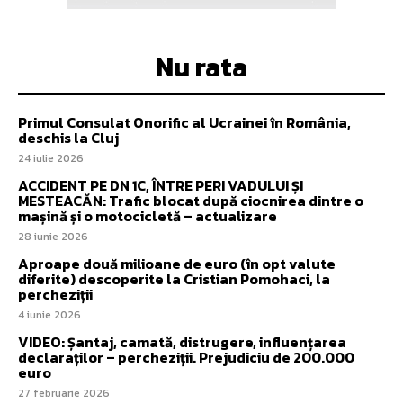
Nu rata
Primul Consulat Onorific al Ucrainei în România,
deschis la Cluj
24 iulie 2026
ACCIDENT PE DN 1C, ÎNTRE PERI VADULUI ȘI
MESTEACĂN: Trafic blocat după ciocnirea dintre o
mașină și o motocicletă – actualizare
28 iunie 2026
Aproape două milioane de euro (în opt valute
diferite) descoperite la Cristian Pomohaci, la
percheziții
4 iunie 2026
VIDEO: Șantaj, camată, distrugere, influențarea
declaraților – percheziții. Prejudiciu de 200.000
euro
27 februarie 2026