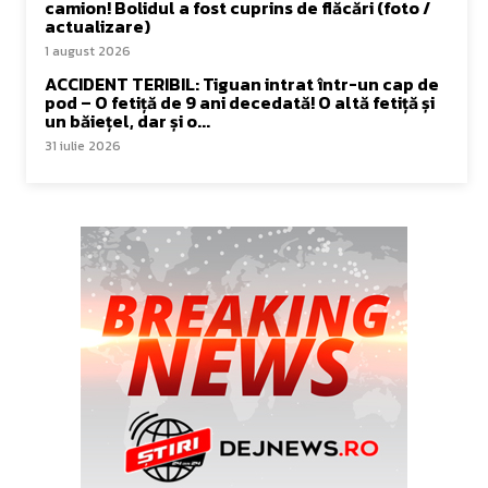
camion! Bolidul a fost cuprins de flăcări (foto /
actualizare)
1 august 2026
ACCIDENT TERIBIL: Tiguan intrat într-un cap de
pod – O fetiță de 9 ani decedată! O altă fetiță și
un băiețel, dar și o...
31 iulie 2026