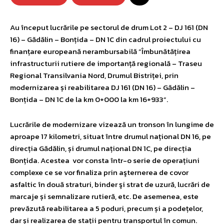
Au început lucrările pe sectorul de drum Lot 2 – DJ 161 (DN
16) – Gădălin – Bonțida – DN 1C din cadrul proiectului cu
finanțare europeană nerambursabilă ”Îmbunătățirea
infrastructurii rutiere de importanță regională – Traseu
Regional Transilvania Nord, Drumul Bistriței, prin
modernizarea și reabilitarea DJ 161 (DN 16) – Gădălin –
Bonțida – DN 1C de la km 0+000 la km 16+933”.
Lucrările de modernizare vizează un tronson în lungime de
aproape 17 kilometri, situat între drumul național DN 16, pe
direcția Gădălin, și drumul național DN 1C, pe direcția
Bonțida. Acestea vor consta într-o serie de operațiuni
complexe ce se vor finaliza prin aşternerea de covor
asfaltic în două straturi, binder şi strat de uzură, lucrări de
marcaje și semnalizare rutieră, etc. De asemenea, este
prevăzută reabilitarea a 5 poduri, precum și a podețelor,
dar și realizarea de stații pentru transportul în comun.