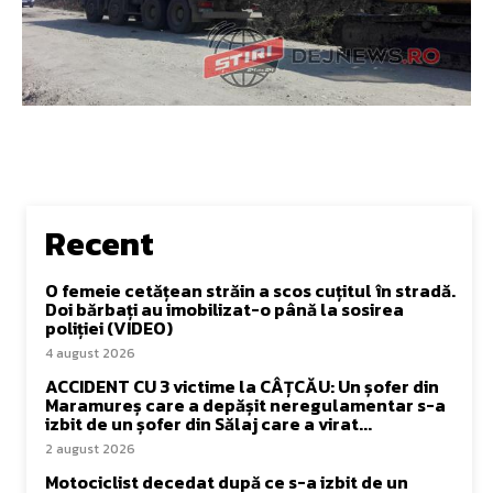
Recent
O femeie cetățean străin a scos cuțitul în stradă.
Doi bărbați au imobilizat-o până la sosirea
poliției (VIDEO)
4 august 2026
ACCIDENT CU 3 victime la CÂȚCĂU: Un șofer din
Maramureș care a depășit neregulamentar s-a
izbit de un șofer din Sălaj care a virat...
2 august 2026
Motociclist decedat după ce s-a izbit de un