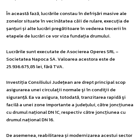
În această fază, lucrările constau în defrișări masive ale
zonelor situate în vecinătatea căii de rulare, execuția de
șanțuri și alte lucrări pregătitoare în vederea trecerii în
etapele de lucrări ce vor viza fundația drumului.
Lucrările sunt executate de Asocierea Operes SRL –
Societatea Napoca SA. Valoarea acestora este de
25.936.675,85 lei, fără TVA.
Investiția Consiliului Județean are drept principal scop
asigurarea unei circulaţii normale şi în condiţii de
siguranță. Ea va asigura, totodată, tranzitarea rapidă şi
facilă a unei zone importante a județului, către joncțiunea
cu drumul național DN 1C, respectiv către joncțiunea cu
drumul național DN 16.
De asemenea, reabilitarea și modernizarea acestui sector