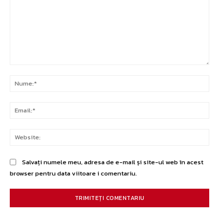
Comentariu:
Nu
Ema
Web
Salvați numele meu, adresa de e-mail și site-ul web în acest
browser pentru data viitoare i comentariu.