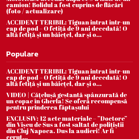
camion! Bolidul a fost cuprins de flăcări
(foto / actualizare)
ACCIDENT TERIBIL: Tiguan intrat într-un
cap de pod – O fetiță de 9 ani decedată! O
altă fetiță și un băiețel, dar și o...
Populare
ACCIDENT TERIBIL: Tiguan intrat într-un
cap de pod – O fetiță de 9 ani decedată! O
altă fetiță și un băiețel, dar și o...
VIDEO | Căţeluşă gestantă spânzurată de
un copac în Gherla! Se oferă recompensă
pentru prinderea făptaşului
EXCLUSIV: 12 acte materiale – ”Doctore”
din Vișeu de Sus a fost saltat de polițiștii
din Cluj Napoca. Dus la audieri! Ar fi
cerut...