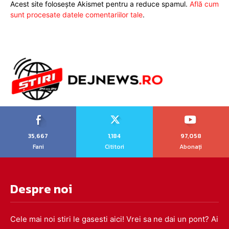
Acest site folosește Akismet pentru a reduce spamul.
Află cum
sunt procesate datele comentariilor tale
.
35,667
1,184
97,058
Fani
Cititori
Abonați
Despre noi
Cele mai noi stiri le gasesti aici! Vrei sa ne dai un pont? Ai