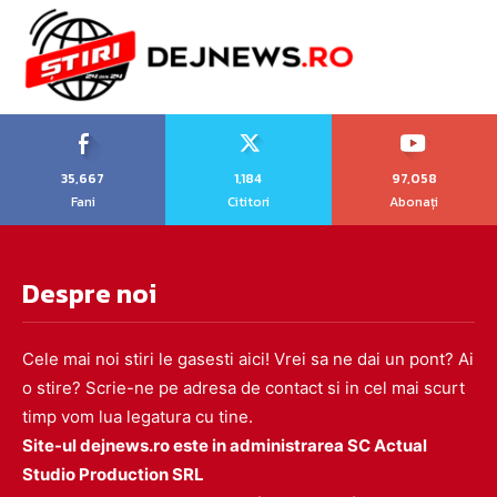
35,667
1,184
97,058
Fani
Cititori
Abonați
Despre noi
Cele mai noi stiri le gasesti aici! Vrei sa ne dai un pont? Ai
o stire? Scrie-ne pe adresa de contact si in cel mai scurt
timp vom lua legatura cu tine.
Site-ul dejnews.ro este in administrarea SC Actual
Studio Production SRL