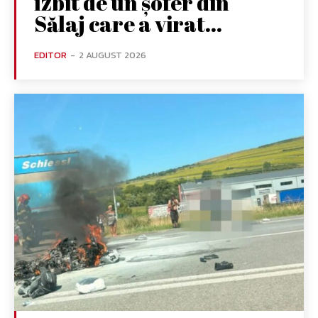
izbit de un șofer din
Sălaj care a virat...
EDITOR
-
2 AUGUST 2026