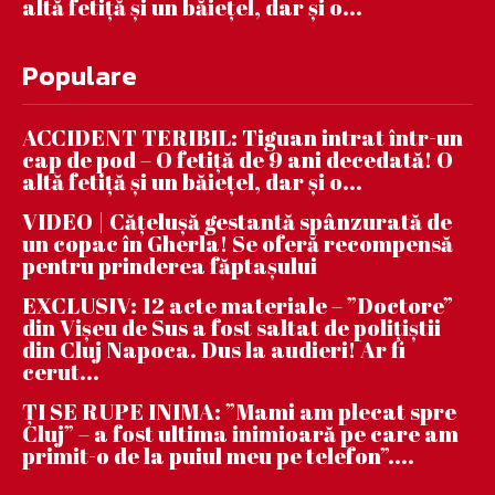
altă fetiță și un băiețel, dar și o...
Populare
ACCIDENT TERIBIL: Tiguan intrat într-un
cap de pod – O fetiță de 9 ani decedată! O
altă fetiță și un băiețel, dar și o...
VIDEO | Căţeluşă gestantă spânzurată de
un copac în Gherla! Se oferă recompensă
pentru prinderea făptaşului
EXCLUSIV: 12 acte materiale – ”Doctore”
din Vișeu de Sus a fost saltat de polițiștii
din Cluj Napoca. Dus la audieri! Ar fi
cerut...
ȚI SE RUPE INIMA: ”Mami am plecat spre
Cluj” – a fost ultima inimioară pe care am
primit-o de la puiul meu pe telefon”....