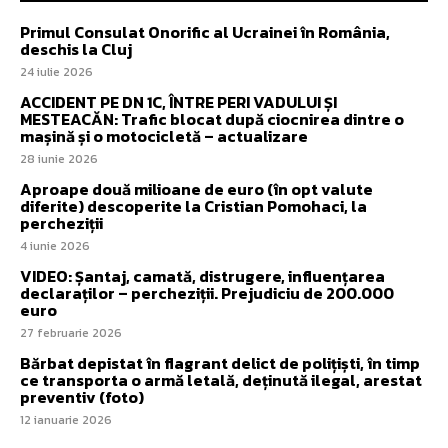
Primul Consulat Onorific al Ucrainei în România,
deschis la Cluj
24 iulie 2026
ACCIDENT PE DN 1C, ÎNTRE PERI VADULUI ȘI
MESTEACĂN: Trafic blocat după ciocnirea dintre o
mașină și o motocicletă – actualizare
28 iunie 2026
Aproape două milioane de euro (în opt valute
diferite) descoperite la Cristian Pomohaci, la
percheziții
4 iunie 2026
VIDEO: Șantaj, camată, distrugere, influențarea
declaraților – percheziții. Prejudiciu de 200.000
euro
27 februarie 2026
Bărbat depistat în flagrant delict de polițiști, în timp
ce transporta o armă letală, deținută ilegal, arestat
preventiv (foto)
12 ianuarie 2026