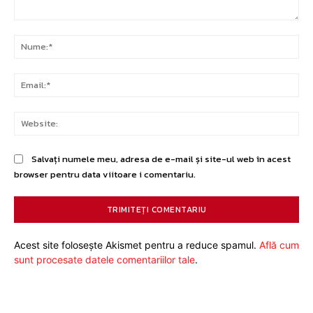
Comentariu:
Nu
Ema
Web
Salvați numele meu, adresa de e-mail și site-ul web în acest
browser pentru data viitoare i comentariu.
Acest site folosește Akismet pentru a reduce spamul.
Află cum
sunt procesate datele comentariilor tale
.