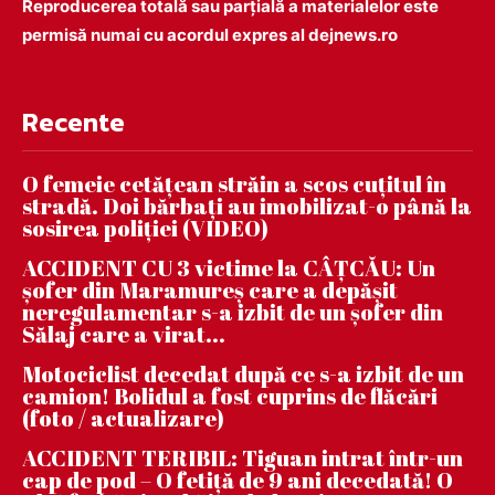
Reproducerea totală sau parțială a materialelor este
permisă numai cu acordul expres al dejnews.ro
Recente
O femeie cetățean străin a scos cuțitul în
stradă. Doi bărbați au imobilizat-o până la
sosirea poliției (VIDEO)
ACCIDENT CU 3 victime la CÂȚCĂU: Un
șofer din Maramureș care a depășit
neregulamentar s-a izbit de un șofer din
Sălaj care a virat...
Motociclist decedat după ce s-a izbit de un
camion! Bolidul a fost cuprins de flăcări
(foto / actualizare)
ACCIDENT TERIBIL: Tiguan intrat într-un
cap de pod – O fetiță de 9 ani decedată! O