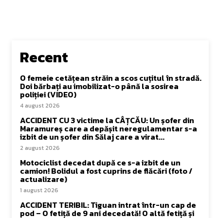
Recent
O femeie cetățean străin a scos cuțitul în stradă.
Doi bărbați au imobilizat-o până la sosirea
poliției (VIDEO)
4 august 2026
ACCIDENT CU 3 victime la CÂȚCĂU: Un șofer din
Maramureș care a depășit neregulamentar s-a
izbit de un șofer din Sălaj care a virat...
2 august 2026
Motociclist decedat după ce s-a izbit de un
camion! Bolidul a fost cuprins de flăcări (foto /
actualizare)
1 august 2026
ACCIDENT TERIBIL: Tiguan intrat într-un cap de
pod – O fetiță de 9 ani decedată! O altă fetiță și