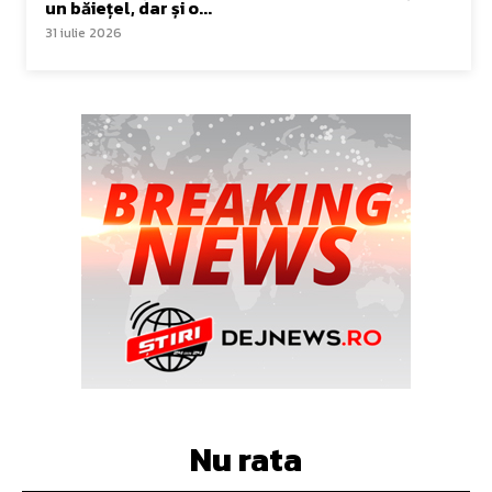
un băiețel, dar și o...
31 iulie 2026
Nu rata