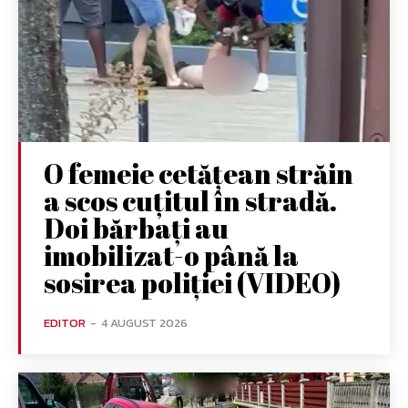
O femeie cetățean străin
a scos cuțitul în stradă.
Doi bărbați au
imobilizat-o până la
sosirea poliției (VIDEO)
EDITOR
-
4 AUGUST 2026