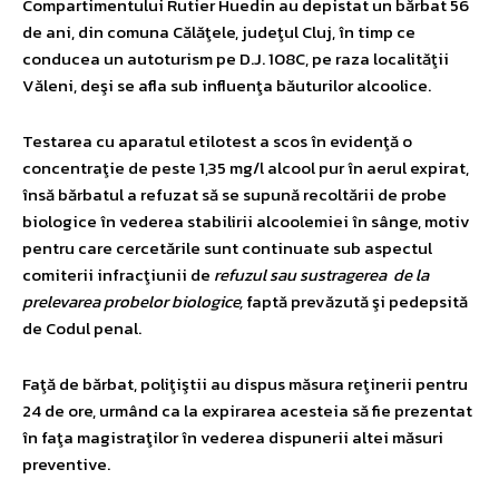
Compartimentului Rutier Huedin au depistat un bărbat 56
de ani, din comuna Călăţele, judeţul Cluj, în timp ce
conducea un autoturism pe D.J. 108C, pe raza localităţii
Văleni, deşi se afla sub influenţa băuturilor alcoolice.
Testarea cu aparatul etilotest a scos în evidenţă o
concentraţie de peste 1,35 mg/l alcool pur în aerul expirat,
însă bărbatul a refuzat să se supună recoltării de probe
biologice în vederea stabilirii alcoolemiei în sânge, motiv
pentru care cercetările sunt continuate sub aspectul
comiterii infracţiunii de
refuzul sau sustragerea de la
prelevarea probelor biologice,
faptă prevăzută şi pedepsită
de Codul penal.
Faţă de bărbat, poliţiştii au dispus măsura reţinerii pentru
24 de ore, urmând ca la expirarea acesteia să fie prezentat
în faţa magistraţilor în vederea dispunerii altei măsuri
preventive.