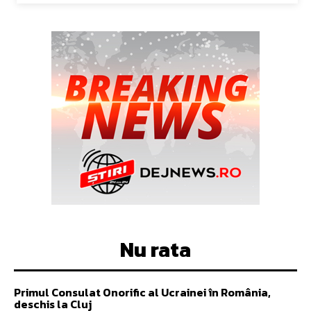
Nu rata
Primul Consulat Onorific al Ucrainei în România,
deschis la Cluj