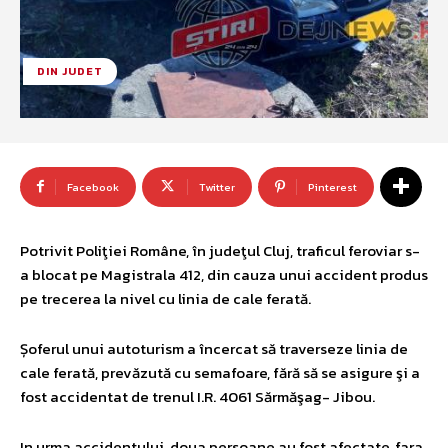
DIN JUDET
Facebook
Twitter
Pinterest
Potrivit Poliţiei Române, în judeţul Cluj, traficul feroviar s-
a blocat pe Magistrala 412, din cauza unui accident produs
pe trecerea la nivel cu linia de cale ferată.
Șoferul unui autoturism a încercat să traverseze linia de
cale ferată, prevăzută cu semafoare, fără să se asigure şi a
fost accidentat de trenul I.R. 4061 Sărmăşag- Jibou.
In urma accidentului, doua persoane au fost afectate, fara