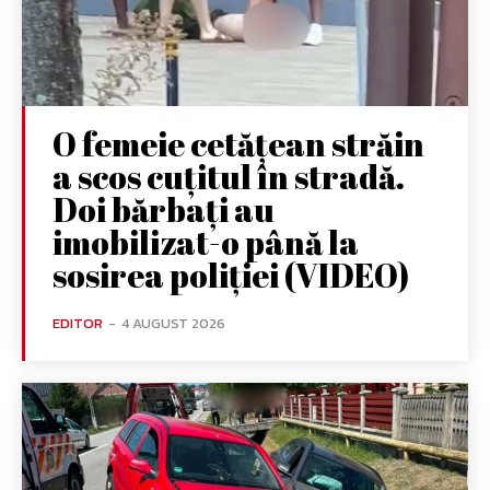
O femeie cetățean străin
a scos cuțitul în stradă.
Doi bărbați au
imobilizat-o până la
sosirea poliției (VIDEO)
EDITOR
-
4 AUGUST 2026