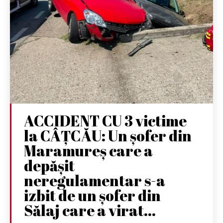
ACCIDENT CU 3 victime
la CÂȚCĂU: Un șofer din
Maramureș care a
depășit
neregulamentar s-a
izbit de un șofer din
Sălaj care a virat...