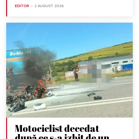
EDITOR
-
2 AUGUST 2026
Motociclist decedat
după ce s-a izbit de un