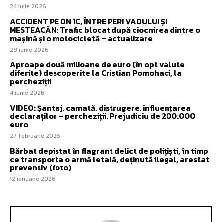
24 iulie 2026
ACCIDENT PE DN 1C, ÎNTRE PERI VADULUI ȘI
MESTEACĂN: Trafic blocat după ciocnirea dintre o
mașină și o motocicletă – actualizare
28 iunie 2026
Aproape două milioane de euro (în opt valute
diferite) descoperite la Cristian Pomohaci, la
percheziții
4 iunie 2026
VIDEO: Șantaj, camată, distrugere, influențarea
declaraților – percheziții. Prejudiciu de 200.000
euro
27 februarie 2026
Bărbat depistat în flagrant delict de polițiști, în timp
ce transporta o armă letală, deținută ilegal, arestat
preventiv (foto)
12 ianuarie 2026