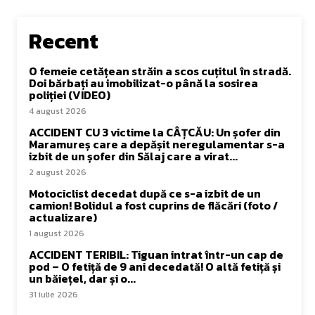
Recent
O femeie cetățean străin a scos cuțitul în stradă.
Doi bărbați au imobilizat-o până la sosirea
poliției (VIDEO)
4 august 2026
ACCIDENT CU 3 victime la CÂȚCĂU: Un șofer din
Maramureș care a depășit neregulamentar s-a
izbit de un șofer din Sălaj care a virat...
2 august 2026
Motociclist decedat după ce s-a izbit de un
camion! Bolidul a fost cuprins de flăcări (foto /
actualizare)
1 august 2026
ACCIDENT TERIBIL: Tiguan intrat într-un cap de
pod – O fetiță de 9 ani decedată! O altă fetiță și
un băiețel, dar și o...
31 iulie 2026