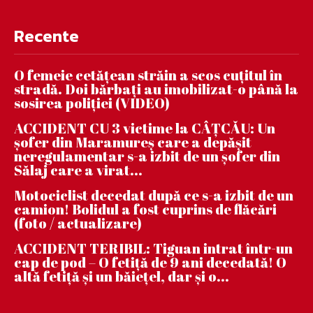
Recente
O femeie cetățean străin a scos cuțitul în
stradă. Doi bărbați au imobilizat-o până la
sosirea poliției (VIDEO)
ACCIDENT CU 3 victime la CÂȚCĂU: Un
șofer din Maramureș care a depășit
neregulamentar s-a izbit de un șofer din
Sălaj care a virat...
Motociclist decedat după ce s-a izbit de un
camion! Bolidul a fost cuprins de flăcări
(foto / actualizare)
ACCIDENT TERIBIL: Tiguan intrat într-un
cap de pod – O fetiță de 9 ani decedată! O
altă fetiță și un băiețel, dar și o...