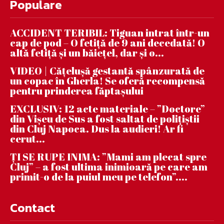
Populare
ACCIDENT TERIBIL: Tiguan intrat într-un
cap de pod – O fetiță de 9 ani decedată! O
altă fetiță și un băiețel, dar și o...
VIDEO | Căţeluşă gestantă spânzurată de
un copac în Gherla! Se oferă recompensă
pentru prinderea făptaşului
EXCLUSIV: 12 acte materiale – ”Doctore”
din Vișeu de Sus a fost saltat de polițiștii
din Cluj Napoca. Dus la audieri! Ar fi
cerut...
ȚI SE RUPE INIMA: ”Mami am plecat spre
Cluj” – a fost ultima inimioară pe care am
primit-o de la puiul meu pe telefon”....
Contact