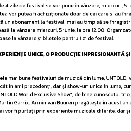
zile de festival se vor pune în vânzare, miercuri, 5 iu
tea vor putea fi achiziționate doar de cei care s-au înre
ă un abonament la festival, mai au timp să se înregist
oasă la vânzare miercuri, 5 iunie, la ora 12.00. Organizat
e la vânzare și biletele pentru 1 zi de festival.
EXPERIENȚE UNICE, O PRODUCȚIE IMPRESIONANTĂ Ș
 cele mai bune festivaluri de muzică din lume, UNTOLD, 
 în anii precedenți, dar și show-uri unice în lume, cum
NTOLD World Exclusive Show”, de bine cunoscutul trio,
 Martin Garrix. Armin van Buuren pregătește în acest an
i vor fi purtați prin experiențe muzicale diferite, dar și