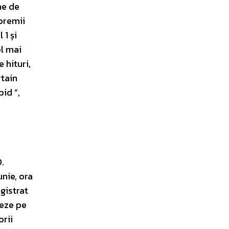
ne de
 premii
 1 și
el mai
 hituri,
rtain
id ”,
.
nie, ora
gistrat
reze pe
orii