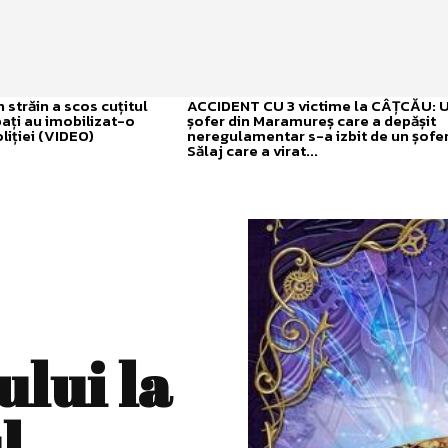
străin a scos cuțitul
ACCIDENT CU 3 victime la CÂȚCĂU: 
bați au imobilizat-o
șofer din Maramureș care a depășit
liției (VIDEO)
neregulamentar s-a izbit de un șofer
Sălaj care a virat...
ului la
l