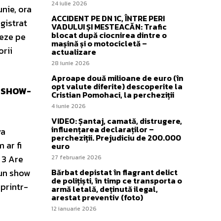
24 iulie 2026
nie, ora
ACCIDENT PE DN 1C, ÎNTRE PERI
gistrat
VADULUI ȘI MESTEACĂN: Trafic
blocat după ciocnirea dintre o
reze pe
mașină și o motocicletă –
orii
actualizare
28 iunie 2026
Aproape două milioane de euro (în
opt valute diferite) descoperite la
I SHOW-
Cristian Pomohaci, la percheziții
4 iunie 2026
VIDEO: Șantaj, camată, distrugere,
influențarea declaraților –
va
percheziții. Prejudiciu de 200.000
 ar fi
euro
 3 Are
27 februarie 2026
 un show
Bărbat depistat în flagrant delict
de polițiști, în timp ce transporta o
 printr-
armă letală, deținută ilegal,
arestat preventiv (foto)
12 ianuarie 2026