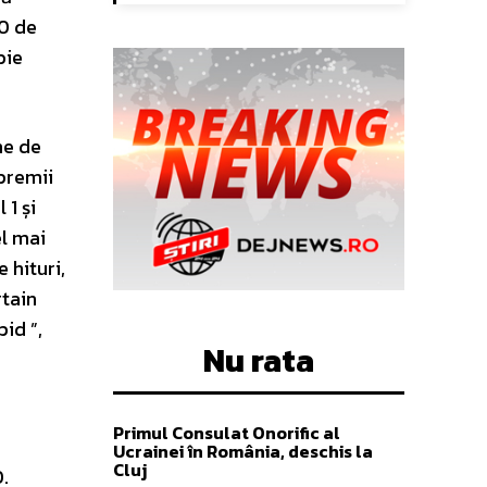
30 de
bie
ne de
 premii
 1 și
el mai
 hituri,
rtain
id ”,
Nu rata
Primul Consulat Onorific al
Ucrainei în România, deschis la
Cluj
.