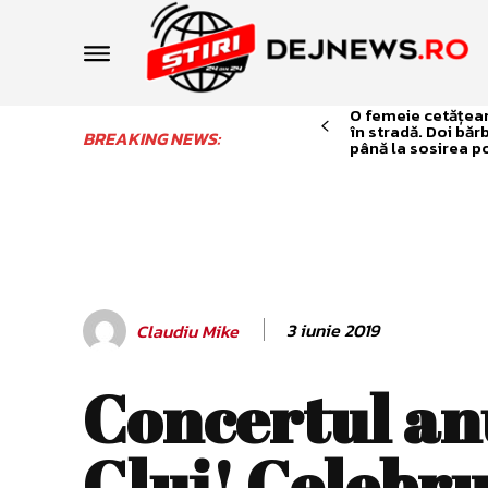
O femeie cetățean 
în stradă. Doi băr
BREAKING NEWS:
până la sosirea po
3 iunie 2019
Claudiu Mike
Concertul an
Cluj! Celebru