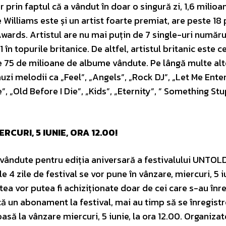
r prin faptul că a vândut în doar o singură zi, 1,6 milioa
 Williams este și un artist foarte premiat, are peste 18
ards. Artistul are nu mai puțin de 7 single-uri numărul
n topurile britanice. De altfel, artistul britanic este c
e 75 de milioane de albume vândute. Pe lângă multe alte
uzi melodii ca „Feel”, „Angels”, „Rock DJ”, „Let Me Ente
 „Old Before I Die”, „Kids”, „Eternity”, ” Something Stup
URI, 5 IUNIE, ORA 12.00!
ândute pentru ediția aniversară a festivalului UNTOLD
zile de festival se vor pune în vânzare, miercuri, 5 iu
tea vor putea fi achiziționate doar de cei care s-au înre
ă un abonament la festival, mai au timp să se înregist
oasă la vânzare miercuri, 5 iunie, la ora 12.00. Organizat