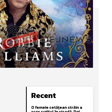
Recent
O femeie cetățean străin a
scos cuțitul în stradă. Doi