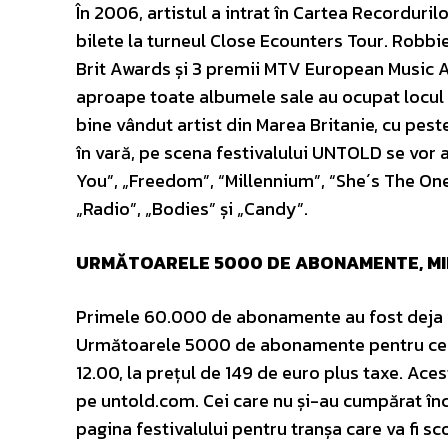
În 2006, artistul a intrat în Cartea Recordurilo
bilete la turneul Close Ecounters Tour. Robbie
Brit Awards și 3 premii MTV European Music Aw
aproape toate albumele sale au ocupat locul 1 î
bine vândut artist din Marea Britanie, cu pest
în vară, pe scena festivalului UNTOLD se vor a
You”, „Freedom”, “Millennium”, “She´s The One”,
„Radio”, „Bodies” și „Candy”.
URMĂTOARELE 5000 DE ABONAMENTE, MIERC
Primele 60.000 de abonamente au fost deja v
Următoarele 5000 de abonamente pentru cele 4 
12.00, la prețul de 149 de euro plus taxe. Aces
pe untold.com. Cei care nu și-au cumpărat înc
pagina festivalului pentru tranșa care va fi sc