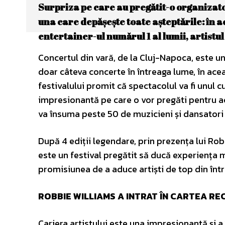
Surpriza pe care au pregătit-o organizato
una care depășește toate așteptările: în a
entertainer-ul numărul 1 al lumii, artistu
Concertul din vară, de la Cluj-Napoca, este unu
doar câteva concerte în întreaga lume, în ace
festivalului promit că spectacolul va fi unul 
impresionantă pe care o vor pregăti pentru ac
va însuma peste 50 de muzicieni și dansatori c
După 4 ediții legendare, prin prezența lui R
este un festival pregătit să ducă experiența 
promisiunea de a aduce artiști de top din între
ROBBIE WILLIAMS A INTRAT ÎN CARTEA R
Cariera artistului este una impresionantă și 