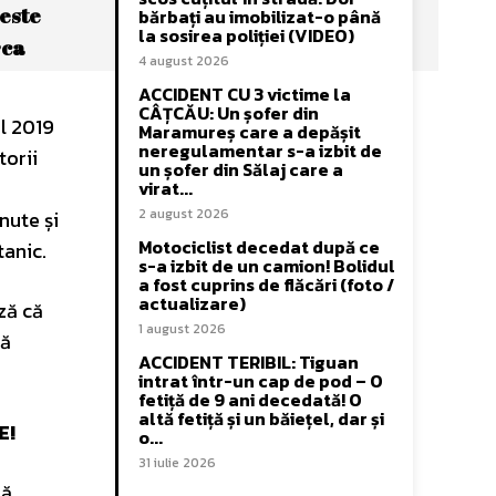
 este
bărbați au imobilizat-o până
la sosirea poliției (VIDEO)
rca
4 august 2026
ACCIDENT CU 3 victime la
CÂȚCĂU: Un șofer din
ul 2019
Maramureș care a depășit
neregulamentar s-a izbit de
torii
un șofer din Sălaj care a
virat...
2 august 2026
nute și
Motociclist decedat după ce
tanic.
s-a izbit de un camion! Bolidul
a fost cuprins de flăcări (foto /
actualizare)
ză că
1 august 2026
ză
ACCIDENT TERIBIL: Tiguan
intrat într-un cap de pod – O
fetiță de 9 ani decedată! O
altă fetiță și un băiețel, dar și
E!
o...
31 iulie 2026
nă