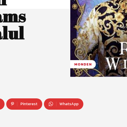
ams
alul
MONDEN
Pinterest
WhatsApp