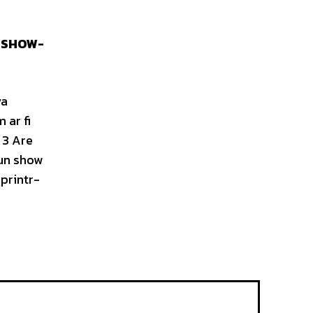
I SHOW-
va
 ar fi
 3 Are
 un show
 printr-