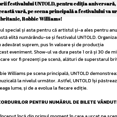
rii festivalului UNTOLD, pentru ediția aniversară,
ceastă vară, pe scena principală a festivalului va u
l britanic, Robbie Williams!
l special și asta pentru că artistul și-a ales pentru an
astă elită numărându-se și festivalul UNTOLD. Organiza
cu adevărat suprem, pus în valoare și de producția
est eveniment. Show-ul va dura peste 1 oră și 30 de mi
are vor fi prezenți pe scenă, alături de superstarul bri
obbie Williams pe scena principală, UNTOLD demonstrea
muzicală la nivelul următor. Astfel, UNTOLD își păstrea
aga lume, și de a evolua la fiecare ediție.
ECORDURILOR PENTRU NUMĂRUL DE BILETE VÂNDUT
a început încă din primul moment în care a urcat pe sce