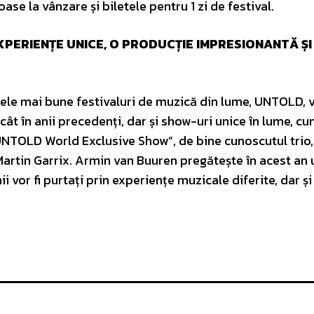
e la vânzare și biletele pentru 1 zi de festival.
EXPERIENȚE UNICE, O PRODUCȚIE IMPRESIONANTĂ Ș
 cele mai bune festivaluri de muzică din lume, UNTOLD, 
 în anii precedenți, dar și show-uri unice în lume, cum
NTOLD World Exclusive Show”, de bine cunoscutul trio,
 Martin Garrix. Armin van Buuren pregătește în acest an
i vor fi purtați prin experiențe muzicale diferite, dar și