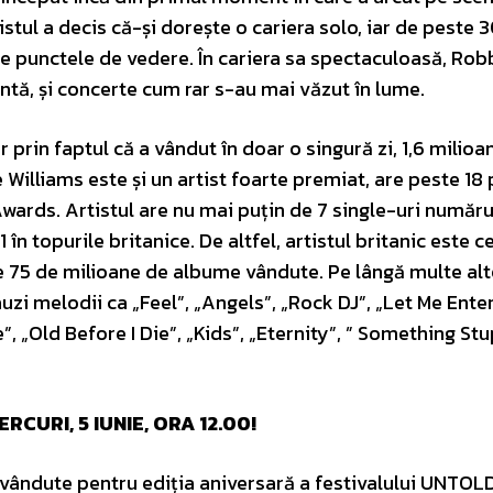
istul a decis că-și dorește o cariera solo, iar de peste 
te punctele de vedere. În cariera sa spectaculoasă, Rob
antă, și concerte cum rar s-au mai văzut în lume.
r prin faptul că a vândut în doar o singură zi, 1,6 milioa
 Williams este și un artist foarte premiat, are peste 18
ards. Artistul are nu mai puțin de 7 single-uri numărul
n topurile britanice. De altfel, artistul britanic este c
e 75 de milioane de albume vândute. Pe lângă multe alte
uzi melodii ca „Feel”, „Angels”, „Rock DJ”, „Let Me Ente
 „Old Before I Die”, „Kids”, „Eternity”, ” Something Stup
URI, 5 IUNIE, ORA 12.00!
ândute pentru ediția aniversară a festivalului UNTOLD