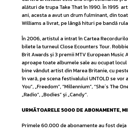
alături de trupa Take That în 1990. În 1995 art
ani, acesta a avut un drum fulminant, din toa
Williams a livrat, pe lângă hituri pe bandă rul
În 2006, artistul a intrat în Cartea Recordurilo
bilete la turneul Close Ecounters Tour. Robbie
Brit Awards și 3 premii MTV European Music Aw
aproape toate albumele sale au ocupat locul 1 î
bine vândut artist din Marea Britanie, cu pest
în vară, pe scena festivalului UNTOLD se vor a
You”, „Freedom”, “Millennium”, “She´s The One”,
„Radio”, „Bodies” și „Candy”.
URMĂTOARELE 5000 DE ABONAMENTE, MIERC
Primele 60.000 de abonamente au fost deja v