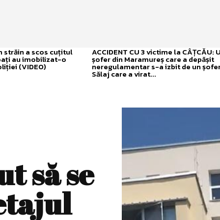
străin a scos cuțitul
ACCIDENT CU 3 victime la CÂȚCĂU: 
bați au imobilizat-o
șofer din Maramureș care a depășit
liției (VIDEO)
neregulamentar s-a izbit de un șofer
Sălaj care a virat...
ut să se
etajul