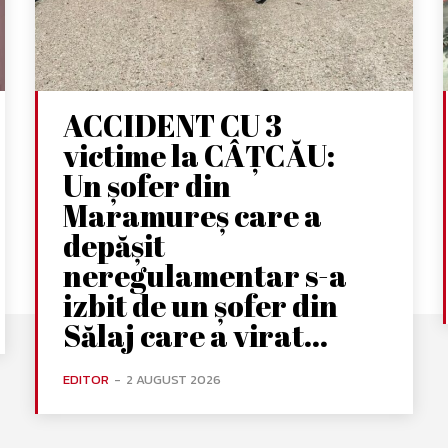
ACCIDENT CU 3
victime la CÂȚCĂU:
Un șofer din
Maramureș care a
depășit
neregulamentar s-a
izbit de un șofer din
Sălaj care a virat...
EDITOR
-
2 AUGUST 2026