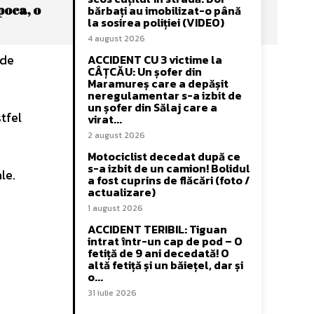
poca, o
bărbați au imobilizat-o până
la sosirea poliției (VIDEO)
4 august 2026
 de
ACCIDENT CU 3 victime la
CÂȚCĂU: Un șofer din
Maramureș care a depășit
neregulamentar s-a izbit de
un șofer din Sălaj care a
tfel
virat...
2 august 2026
Motociclist decedat după ce
s-a izbit de un camion! Bolidul
le.
a fost cuprins de flăcări (foto /
actualizare)
1 august 2026
ACCIDENT TERIBIL: Tiguan
intrat într-un cap de pod – O
fetiță de 9 ani decedată! O
altă fetiță și un băiețel, dar și
o...
31 iulie 2026