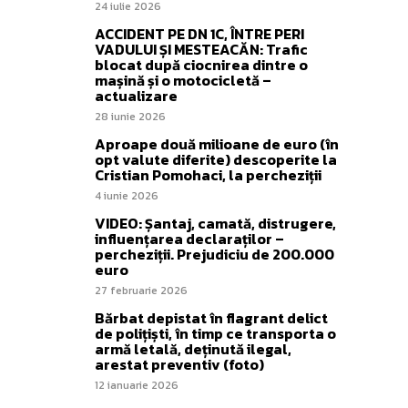
24 iulie 2026
ACCIDENT PE DN 1C, ÎNTRE PERI
VADULUI ȘI MESTEACĂN: Trafic
blocat după ciocnirea dintre o
mașină și o motocicletă –
actualizare
28 iunie 2026
Aproape două milioane de euro (în
opt valute diferite) descoperite la
Cristian Pomohaci, la percheziții
4 iunie 2026
VIDEO: Șantaj, camată, distrugere,
influențarea declaraților –
percheziții. Prejudiciu de 200.000
euro
27 februarie 2026
Bărbat depistat în flagrant delict
de polițiști, în timp ce transporta o
armă letală, deținută ilegal,
arestat preventiv (foto)
12 ianuarie 2026