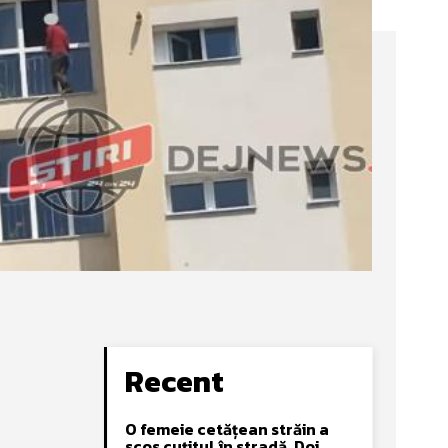
Recent
O femeie cetățean străin a
scos cuțitul în stradă. Doi