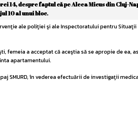
l orei 14, despre faptul că pe Aleea Micus din Cluj-Na
ul 10 al unui bloc
.
venţie ale poliţiei şi ale Inspectoratului pentru Situaţii
şti, femeia a acceptat că aceştia să se apropie de ea, as
ncinta apartamentului.
ipaj SMURD, în vederea efectuării de investigaţii medica