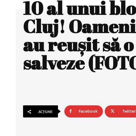
10 al unui bl
Cluj! Oamenii
au reuşit să o
salveze (FOT
Facebook
Twitter
ACȚIUNE