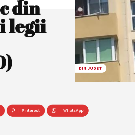
oc din
 legii
O)
DIN JUDET
Pinterest
WhatsApp