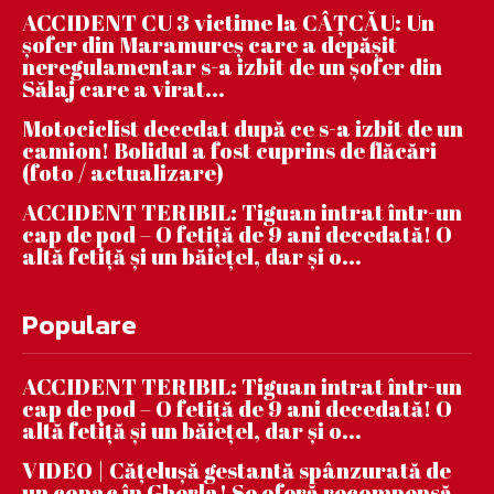
ACCIDENT CU 3 victime la CÂȚCĂU: Un
șofer din Maramureș care a depășit
neregulamentar s-a izbit de un șofer din
Sălaj care a virat...
Motociclist decedat după ce s-a izbit de un
camion! Bolidul a fost cuprins de flăcări
(foto / actualizare)
ACCIDENT TERIBIL: Tiguan intrat într-un
cap de pod – O fetiță de 9 ani decedată! O
altă fetiță și un băiețel, dar și o...
Populare
ACCIDENT TERIBIL: Tiguan intrat într-un
cap de pod – O fetiță de 9 ani decedată! O
altă fetiță și un băiețel, dar și o...
VIDEO | Căţeluşă gestantă spânzurată de
un copac în Gherla! Se oferă recompensă