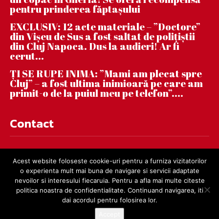
pentru prinderea făptaşului
EXCLUSIV: 12 acte materiale – ”Doctore”
din Vișeu de Sus a fost saltat de polițiștii
din Cluj Napoca. Dus la audieri! Ar fi
cerut...
ȚI SE RUPE INIMA: ”Mami am plecat spre
Cluj” – a fost ultima inimioară pe care am
primit-o de la puiul meu pe telefon”....
Contact
contact@dejnews.ro
Acest website foloseste cookie-uri pentru a furniza vizitatorilor
o experienta mult mai buna de navigare si servicii adaptate
nevoilor si interesului fiecaruia. Pentru a afla mai multe citeste
politica noastra de confidentialitate. Continuand navigarea, iti
dai acordul pentru folosirea lor.
Accept
© dejnews.ro 2019 – 2026