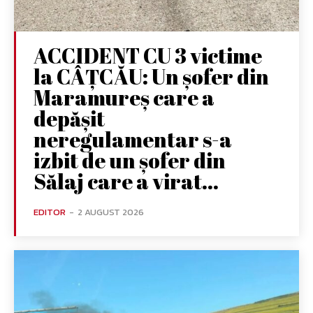
ACCIDENT CU 3 victime
la CÂȚCĂU: Un șofer din
Maramureș care a
depășit
neregulamentar s-a
izbit de un șofer din
Sălaj care a virat...
EDITOR
-
2 AUGUST 2026