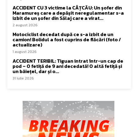
ACCIDENT CU 3 victime la CÂȚCĂU: Un șofer din
Maramureș care a depășit neregulamentar s-a
izbit de un șofer din Sălaj care a virat...
2 august 2026
Motociclist decedat după ce s-a izbit de un
camion! Bolidul a fost cuprins de flăcări (foto /
actualizare)
1 august 2026
ACCIDENT TERIBIL: Tiguan intrat într-un cap de
pod – O fetiță de 9 ani decedată! O altă fetiță și
un băiețel, dar și o...
31 iulie 2026