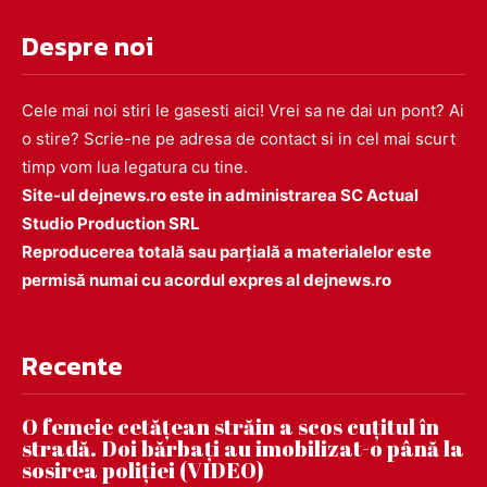
Despre noi
Cele mai noi stiri le gasesti aici! Vrei sa ne dai un pont? Ai
o stire? Scrie-ne pe adresa de contact si in cel mai scurt
timp vom lua legatura cu tine.
Site-ul dejnews.ro este in administrarea SC Actual
Studio Production SRL
Reproducerea totală sau parțială a materialelor este
permisă numai cu acordul expres al dejnews.ro
Recente
O femeie cetățean străin a scos cuțitul în
stradă. Doi bărbați au imobilizat-o până la
sosirea poliției (VIDEO)