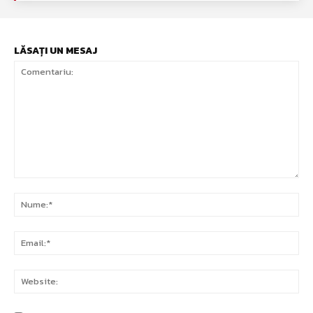
LĂSAȚI UN MESAJ
Comentariu:
Nu
Ema
Web