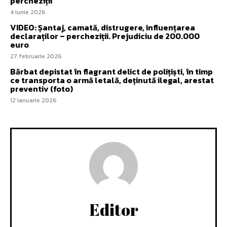
percheziții
4 iunie 2026
VIDEO: Șantaj, camată, distrugere, influențarea
declaraților – percheziții. Prejudiciu de 200.000
euro
27 februarie 2026
Bărbat depistat în flagrant delict de polițiști, în timp
ce transporta o armă letală, deținută ilegal, arestat
preventiv (foto)
12 ianuarie 2026
Editor