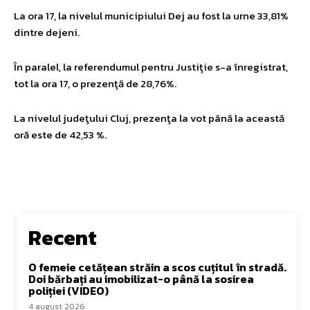
La ora 17, la nivelul municipiului Dej au fost la urne 33,81%
dintre dejeni.
În paralel, la referendumul pentru Justiţie s-a înregistrat,
tot la ora 17, o prezenţă de 28,76%.
La nivelul judeţului Cluj, prezenţa la vot până la această
oră este de 42,53 %.
Recent
O femeie cetățean străin a scos cuțitul în stradă.
Doi bărbați au imobilizat-o până la sosirea
poliției (VIDEO)
4 august 2026