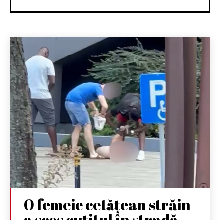
O femeie cetățean străin
a scos cuțitul în stradă.