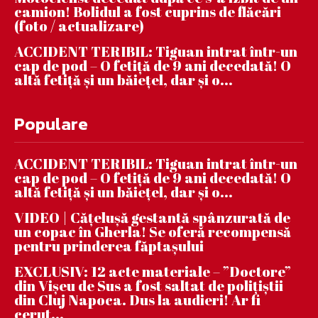
camion! Bolidul a fost cuprins de flăcări
(foto / actualizare)
ACCIDENT TERIBIL: Tiguan intrat într-un
cap de pod – O fetiță de 9 ani decedată! O
altă fetiță și un băiețel, dar și o...
Populare
ACCIDENT TERIBIL: Tiguan intrat într-un
cap de pod – O fetiță de 9 ani decedată! O
altă fetiță și un băiețel, dar și o...
VIDEO | Căţeluşă gestantă spânzurată de
un copac în Gherla! Se oferă recompensă
pentru prinderea făptaşului
EXCLUSIV: 12 acte materiale – ”Doctore”
din Vișeu de Sus a fost saltat de polițiștii
din Cluj Napoca. Dus la audieri! Ar fi
cerut...