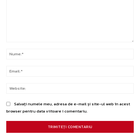
Comentariu:
Nu
Ema
Web
Salvați numele meu, adresa de e-mail și site-ul web în acest
browser pentru data viitoare i comentariu.