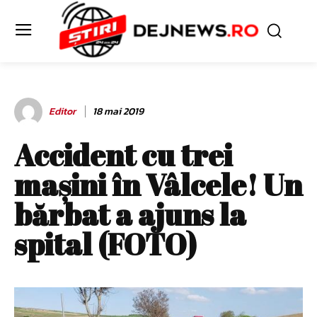
Editor
18 mai 2019
Accident cu trei
maşini în Vâlcele! Un
bărbat a ajuns la
spital (FOTO)