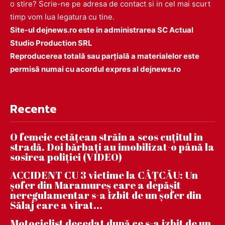
o stire? Scrie-ne pe adresa de contact si in cel mai scurt
timp vom lua legatura cu tine.
Site-ul dejnews.ro este in administrarea SC Actual
Studio Production SRL
Reproducerea totală sau parțială a materialelor este
permisă numai cu acordul expres al dejnews.ro
Recente
O femeie cetățean străin a scos cuțitul în
stradă. Doi bărbați au imobilizat-o până la
sosirea poliției (VIDEO)
ACCIDENT CU 3 victime la CÂȚCĂU: Un
șofer din Maramureș care a depășit
neregulamentar s-a izbit de un șofer din
Sălaj care a virat...
Motociclist decedat după ce s-a izbit de un