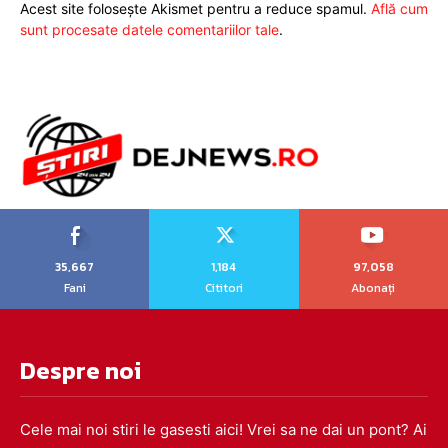
Acest site folosește Akismet pentru a reduce spamul.
Află cum
sunt procesate datele comentariilor tale
.
35,667
1,184
97,058
Fani
Cititori
Abonați
Despre noi
Cele mai noi stiri le gasesti aici! Vrei sa ne dai un pont? Ai