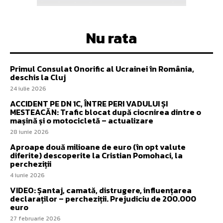
Nu rata
Primul Consulat Onorific al Ucrainei în România,
deschis la Cluj
24 iulie 2026
ACCIDENT PE DN 1C, ÎNTRE PERI VADULUI ȘI
MESTEACĂN: Trafic blocat după ciocnirea dintre o
mașină și o motocicletă – actualizare
28 iunie 2026
Aproape două milioane de euro (în opt valute
diferite) descoperite la Cristian Pomohaci, la
percheziții
4 iunie 2026
VIDEO: Șantaj, camată, distrugere, influențarea
declaraților – percheziții. Prejudiciu de 200.000
euro
27 februarie 2026