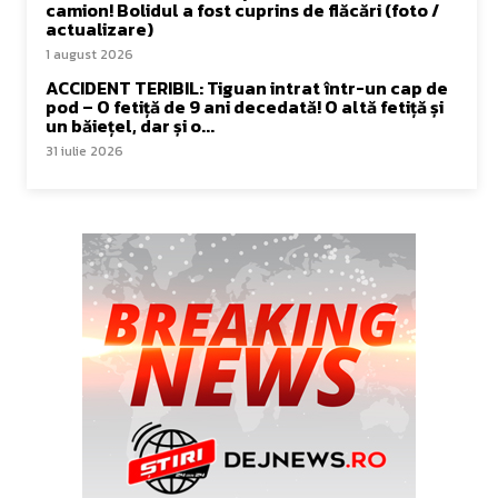
camion! Bolidul a fost cuprins de flăcări (foto /
actualizare)
1 august 2026
ACCIDENT TERIBIL: Tiguan intrat într-un cap de
pod – O fetiță de 9 ani decedată! O altă fetiță și
un băiețel, dar și o...
31 iulie 2026