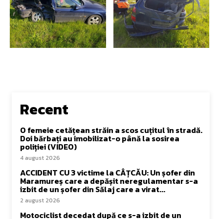
Recent
O femeie cetățean străin a scos cuțitul în stradă.
Doi bărbați au imobilizat-o până la sosirea
poliției (VIDEO)
4 august 2026
ACCIDENT CU 3 victime la CÂȚCĂU: Un șofer din
Maramureș care a depășit neregulamentar s-a
izbit de un șofer din Sălaj care a virat...
2 august 2026
Motociclist decedat după ce s-a izbit de un