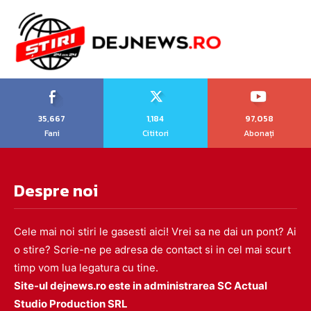
35,667
1,184
97,058
Fani
Cititori
Abonați
Despre noi
Cele mai noi stiri le gasesti aici! Vrei sa ne dai un pont? Ai
o stire? Scrie-ne pe adresa de contact si in cel mai scurt
timp vom lua legatura cu tine.
Site-ul dejnews.ro este in administrarea SC Actual
Studio Production SRL