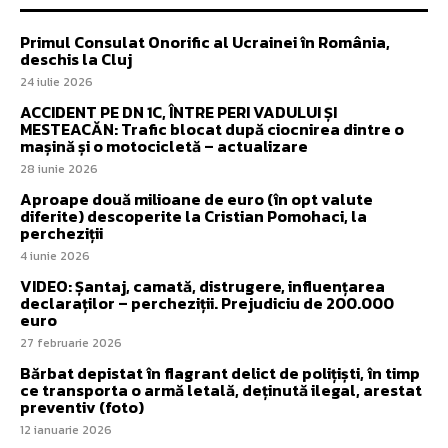
Primul Consulat Onorific al Ucrainei în România,
deschis la Cluj
24 iulie 2026
ACCIDENT PE DN 1C, ÎNTRE PERI VADULUI ȘI
MESTEACĂN: Trafic blocat după ciocnirea dintre o
mașină și o motocicletă – actualizare
28 iunie 2026
Aproape două milioane de euro (în opt valute
diferite) descoperite la Cristian Pomohaci, la
percheziții
4 iunie 2026
VIDEO: Șantaj, camată, distrugere, influențarea
declaraților – percheziții. Prejudiciu de 200.000
euro
27 februarie 2026
Bărbat depistat în flagrant delict de polițiști, în timp
ce transporta o armă letală, deținută ilegal, arestat
preventiv (foto)
12 ianuarie 2026