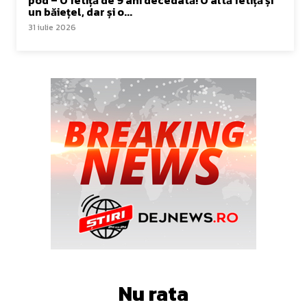
un băiețel, dar și o...
31 iulie 2026
Nu rata