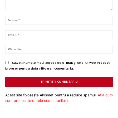
Comentariu:
Nu
Ema
Web
Salvați numele meu, adresa de e-mail și site-ul web în acest
browser pentru data viitoare i comentariu.
Acest site folosește Akismet pentru a reduce spamul.
Află cum
sunt procesate datele comentariilor tale
.