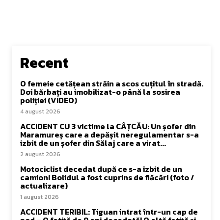
Recent
O femeie cetățean străin a scos cuțitul în stradă.
Doi bărbați au imobilizat-o până la sosirea
poliției (VIDEO)
4 august 2026
ACCIDENT CU 3 victime la CÂȚCĂU: Un șofer din
Maramureș care a depășit neregulamentar s-a
izbit de un șofer din Sălaj care a virat...
2 august 2026
Motociclist decedat după ce s-a izbit de un
camion! Bolidul a fost cuprins de flăcări (foto /
actualizare)
1 august 2026
ACCIDENT TERIBIL: Tiguan intrat într-un cap de
pod – O fetiță de 9 ani decedată! O altă fetiță și