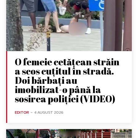
O femeie cetățean străin
a scos cuțitul în stradă.
Doi bărbați au
imobilizat-o până la
sosirea poliției (VIDEO)
EDITOR
-
4 AUGUST 2026