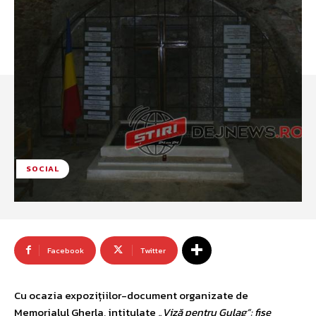
SOCIAL
Facebook
Twitter
Cu ocazia expozițiilor-document organizate de
Memorialul Gherla, intitulate
„Viză pentru Gulag”: fișe