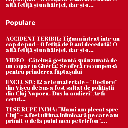
altă fetiță și un băiețel, dar și o...
Populare
ACCIDENT TERIBIL: Tiguan intrat într-un
cap de pod – O fetiță de 9 ani decedată! O
altă fetiță și un băiețel, dar și o...
VIDEO | Căţeluşă gestantă spânzurată de
un copac în Gherla! Se oferă recompensă
pentru prinderea făptaşului
EXCLUSIV: 12 acte materiale – ”Doctore”
din Vișeu de Sus a fost saltat de polițiștii
din Cluj Napoca. Dus la audieri! Ar fi
cerut...
ȚI SE RUPE INIMA: ”Mami am plecat spre
Cluj” – a fost ultima inimioară pe care am
primit-o de la puiul meu pe telefon”....