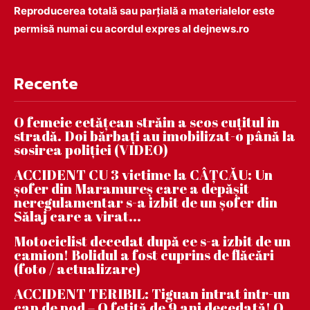
Reproducerea totală sau parțială a materialelor este
permisă numai cu acordul expres al dejnews.ro
Recente
O femeie cetățean străin a scos cuțitul în
stradă. Doi bărbați au imobilizat-o până la
sosirea poliției (VIDEO)
ACCIDENT CU 3 victime la CÂȚCĂU: Un
șofer din Maramureș care a depășit
neregulamentar s-a izbit de un șofer din
Sălaj care a virat...
Motociclist decedat după ce s-a izbit de un
camion! Bolidul a fost cuprins de flăcări
(foto / actualizare)
ACCIDENT TERIBIL: Tiguan intrat într-un
cap de pod – O fetiță de 9 ani decedată! O