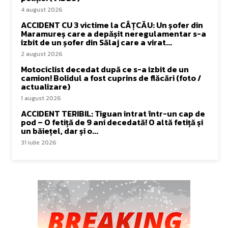
4 august 2026
ACCIDENT CU 3 victime la CÂȚCĂU: Un șofer din
Maramureș care a depășit neregulamentar s-a
izbit de un șofer din Sălaj care a virat...
2 august 2026
Motociclist decedat după ce s-a izbit de un
camion! Bolidul a fost cuprins de flăcări (foto /
actualizare)
1 august 2026
ACCIDENT TERIBIL: Tiguan intrat într-un cap de
pod – O fetiță de 9 ani decedată! O altă fetiță și
un băiețel, dar și o...
31 iulie 2026