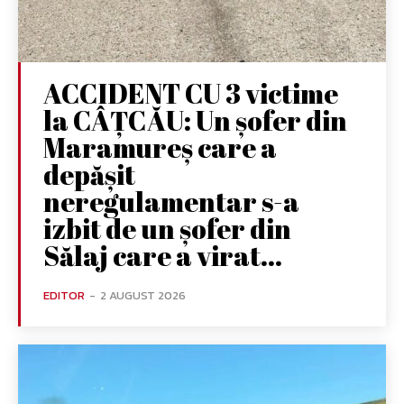
ACCIDENT CU 3 victime
la CÂȚCĂU: Un șofer din
Maramureș care a
depășit
neregulamentar s-a
izbit de un șofer din
Sălaj care a virat...
EDITOR
-
2 AUGUST 2026