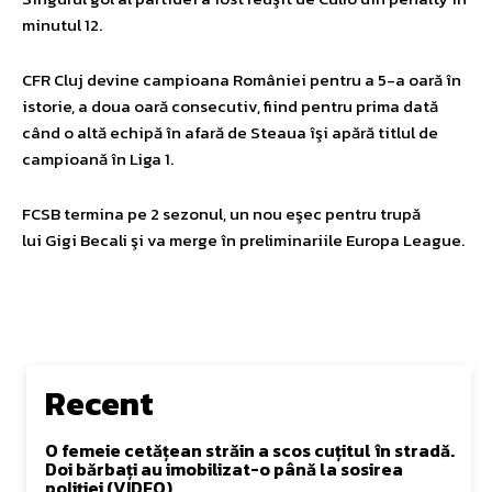
minutul 12.
CFR Cluj devine campioana României pentru a 5-a oară în
istorie, a doua oară consecutiv, fiind pentru prima dată
când o altă echipă în afară de Steaua îşi apără titlul de
campioană în Liga 1.
FCSB termina pe 2 sezonul, un nou eşec pentru trupă
lui Gigi Becali şi va merge în preliminariile Europa League.
Recent
O femeie cetățean străin a scos cuțitul în stradă.
Doi bărbați au imobilizat-o până la sosirea
poliției (VIDEO)