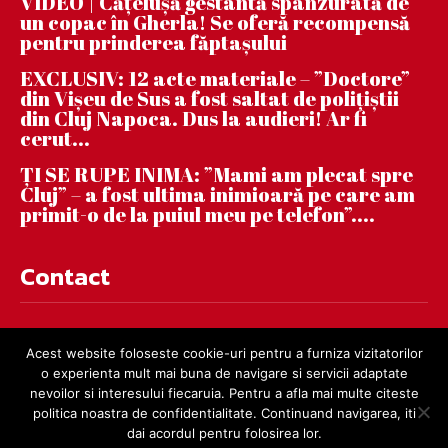
VIDEO | Căţeluşă gestantă spânzurată de
un copac în Gherla! Se oferă recompensă
pentru prinderea făptaşului
EXCLUSIV: 12 acte materiale – ”Doctore”
din Vișeu de Sus a fost saltat de polițiștii
din Cluj Napoca. Dus la audieri! Ar fi
cerut...
ȚI SE RUPE INIMA: ”Mami am plecat spre
Cluj” – a fost ultima inimioară pe care am
primit-o de la puiul meu pe telefon”....
Contact
contact@dejnews.ro
Acest website foloseste cookie-uri pentru a furniza vizitatorilor
o experienta mult mai buna de navigare si servicii adaptate
nevoilor si interesului fiecaruia. Pentru a afla mai multe citeste
politica noastra de confidentialitate. Continuand navigarea, iti
dai acordul pentru folosirea lor.