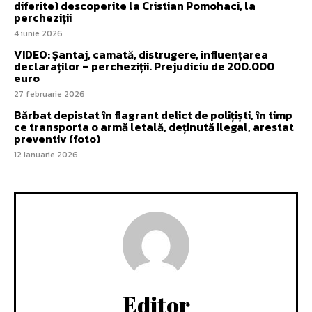
diferite) descoperite la Cristian Pomohaci, la
percheziții
4 iunie 2026
VIDEO: Șantaj, camată, distrugere, influențarea
declaraților – percheziții. Prejudiciu de 200.000
euro
27 februarie 2026
Bărbat depistat în flagrant delict de polițiști, în timp
ce transporta o armă letală, deținută ilegal, arestat
preventiv (foto)
12 ianuarie 2026
Editor