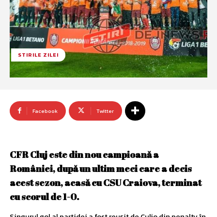
STIRILE ZILEI
Facebook
Twitter
CFR Cluj este din nou campioană a
României, după un ultim meci care a decis
acest sezon, acasă cu CSU Craiova, terminat
cu scorul de 1-0.
Singurul gol al partidei a fost reuşit de Culio din penalty în