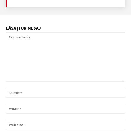
LĂSAȚI UN MESAJ
Comentariu:
Nu
Ema
Web