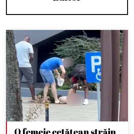
O femeie cetățean străin