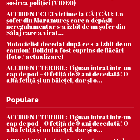
sosirea poliției (VIDEO)
ACCIDENT CU 3 victime la CÂȚCĂU: Un
șofer din Maramureș care a depășit
neregulamentar s-a izbit de un șofer din
Sălaj care a virat...
Motociclist decedat după ce s-a izbit de un
camion! Bolidul a fost cuprins de flăcări
(foto / actualizare)
ACCIDENT TERIBIL: Tiguan intrat într-un
cap de pod – O fetiță de 9 ani decedată! O
altă fetiță și un băiețel, dar și o...
Populare
ACCIDENT TERIBIL: Tiguan intrat într-un
cap de pod – O fetiță de 9 ani decedată! O
altă fetiță și un băiețel, dar și o...