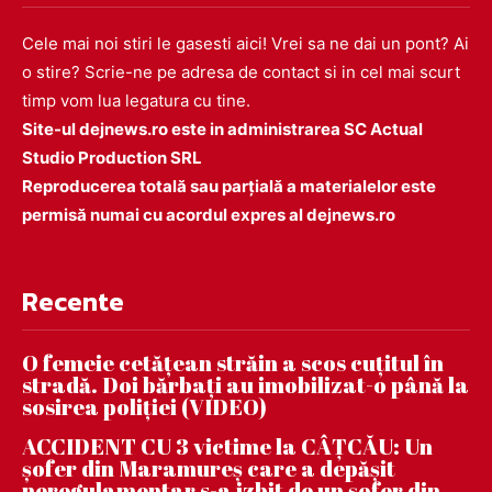
Cele mai noi stiri le gasesti aici! Vrei sa ne dai un pont? Ai
o stire? Scrie-ne pe adresa de contact si in cel mai scurt
timp vom lua legatura cu tine.
Site-ul dejnews.ro este in administrarea SC Actual
Studio Production SRL
Reproducerea totală sau parțială a materialelor este
permisă numai cu acordul expres al dejnews.ro
Recente
O femeie cetățean străin a scos cuțitul în
stradă. Doi bărbați au imobilizat-o până la
sosirea poliției (VIDEO)
ACCIDENT CU 3 victime la CÂȚCĂU: Un
șofer din Maramureș care a depășit
neregulamentar s-a izbit de un șofer din