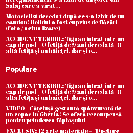
Sălaj care a virat...
Motociclist decedat după ce s-a izbit de un
camion! Bolidul a fost cuprins de flăcări
(foto / actualizare)
ACCIDENT TERIBIL: Tiguan intrat într-un
cap de pod – O fetiță de 9 ani decedată! O
altă fetiță și un băiețel, dar și o...
Populare
ACCIDENT TERIBIL: Tiguan intrat într-un
cap de pod – O fetiță de 9 ani decedată! O
altă fetiță și un băiețel, dar și o...
VIDEO | Căţeluşă gestantă spânzurată de
un copac în Gherla! Se oferă recompensă
pentru prinderea făptaşului
EXCLUSIV: 12 acte materiale – ”Doctore”