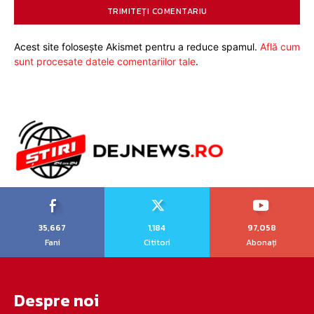
Acest site folosește Akismet pentru a reduce spamul.
Află cum
sunt procesate datele comentariilor tale
.
35,667
1,184
97,058
Fani
Cititori
Abonați
Despre noi