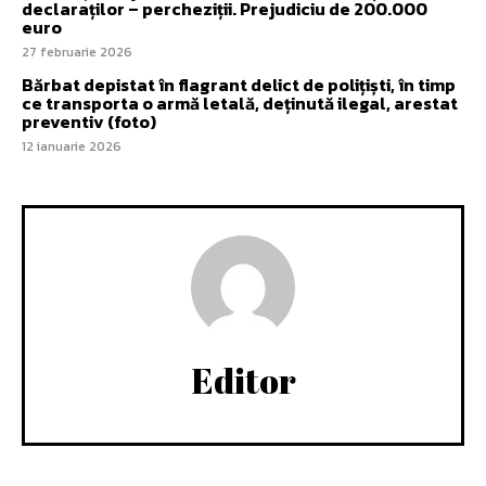
declaraților – percheziții. Prejudiciu de 200.000
euro
27 februarie 2026
Bărbat depistat în flagrant delict de polițiști, în timp
ce transporta o armă letală, deținută ilegal, arestat
preventiv (foto)
12 ianuarie 2026
Editor