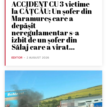
ACCIDENT CU 3 victime
la CÂȚCĂU: Un șofer din
Maramureș care a
depășit
neregulamentar s-a
izbit de un șofer din
Sălaj care a virat...
EDITOR
-
2 AUGUST 2026