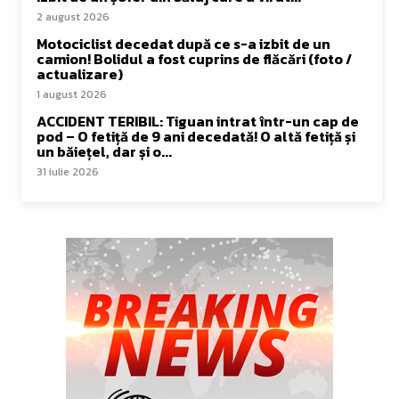
2 august 2026
Motociclist decedat după ce s-a izbit de un
camion! Bolidul a fost cuprins de flăcări (foto /
actualizare)
1 august 2026
ACCIDENT TERIBIL: Tiguan intrat într-un cap de
pod – O fetiță de 9 ani decedată! O altă fetiță și
un băiețel, dar și o...
31 iulie 2026