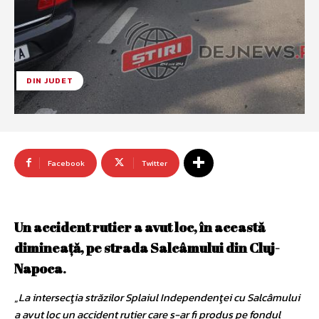
DIN JUDET
Facebook
Twitter
Un accident rutier a avut loc, în această
dimineaţă, pe strada Salcâmului din Cluj-
Napoca
.
„
La intersecţia străzilor Splaiul Independenţei cu Salcâmului
a avut loc un accident rutier care s-ar fi produs pe fondul