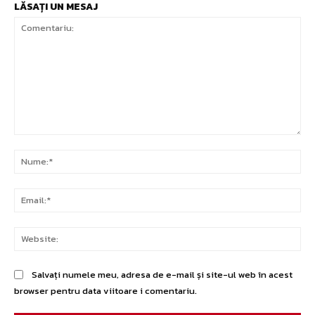
LĂSAȚI UN MESAJ
Comentariu:
Nu
Ema
Web
Salvați numele meu, adresa de e-mail și site-ul web în acest
browser pentru data viitoare i comentariu.