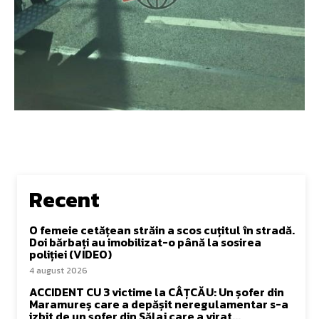
Recent
O femeie cetățean străin a scos cuțitul în stradă.
Doi bărbați au imobilizat-o până la sosirea
poliției (VIDEO)
4 august 2026
ACCIDENT CU 3 victime la CÂȚCĂU: Un șofer din
Maramureș care a depășit neregulamentar s-a
izbit de un șofer din Sălaj care a virat...