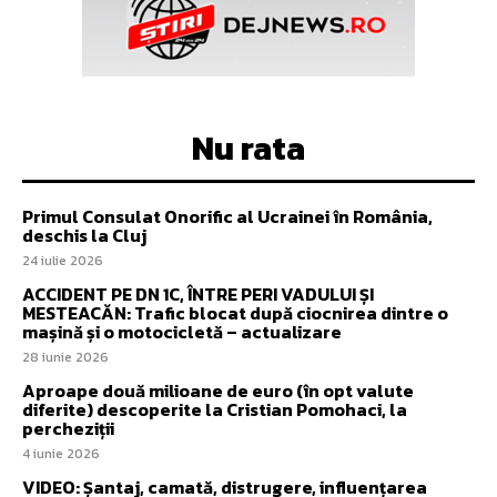
Nu rata
Primul Consulat Onorific al Ucrainei în România,
deschis la Cluj
24 iulie 2026
ACCIDENT PE DN 1C, ÎNTRE PERI VADULUI ȘI
MESTEACĂN: Trafic blocat după ciocnirea dintre o
mașină și o motocicletă – actualizare
28 iunie 2026
Aproape două milioane de euro (în opt valute
diferite) descoperite la Cristian Pomohaci, la
percheziții
4 iunie 2026
VIDEO: Șantaj, camată, distrugere, influențarea