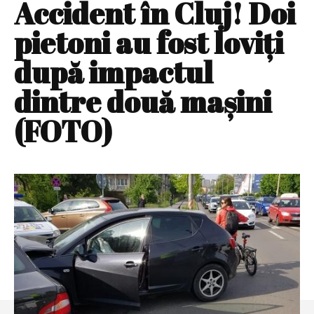
Accident în Cluj! Doi
pietoni au fost loviţi
după impactul
dintre două maşini
(FOTO)