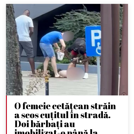
O femeie cetățean străin
a scos cuțitul în stradă.
Doi bărbați au
imobilizat-o până la