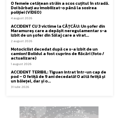
O femeie cetățean străin a scos cuțitul în stradă.
Doi bărbați au imobilizat-o până la sosirea
poliției (VIDEO)
4 august 2026
ACCIDENT CU 3 victime la CÂȚCĂU: Un șofer din
Maramureș care a depășit neregulamentar s-a
izbit de un șofer din Sălaj care a virat...
2 august 2026
Motociclist decedat după ce s-a izbit de un
camion! Bolidul a fost cuprins de flăcări (foto /
actualizare)
1 august 2026
ACCIDENT TERIBIL: Tiguan intrat într-un cap de
pod – O fetiță de 9 ani decedată! O altă fetiță și
un băiețel, dar și o...
31 iulie 2026