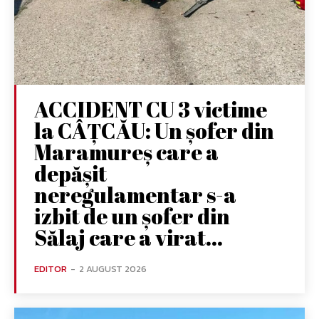
ACCIDENT CU 3 victime
la CÂȚCĂU: Un șofer din
Maramureș care a
depășit
neregulamentar s-a
izbit de un șofer din
Sălaj care a virat...
EDITOR
-
2 AUGUST 2026