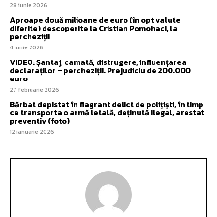
28 iunie 2026
Aproape două milioane de euro (în opt valute
diferite) descoperite la Cristian Pomohaci, la
percheziții
4 iunie 2026
VIDEO: Șantaj, camată, distrugere, influențarea
declaraților – percheziții. Prejudiciu de 200.000
euro
27 februarie 2026
Bărbat depistat în flagrant delict de polițiști, în timp
ce transporta o armă letală, deținută ilegal, arestat
preventiv (foto)
12 ianuarie 2026