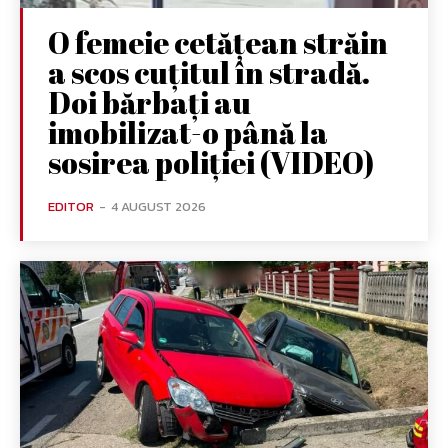
O femeie cetățean străin
a scos cuțitul în stradă.
Doi bărbați au
imobilizat-o până la
sosirea poliției (VIDEO)
EDITOR
-
4 AUGUST 2026