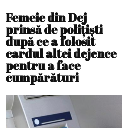
Femeie din Dej
prinsă de poliţişti
după ce a folosit
cardul altei dejence
pentru a face
cumpărături