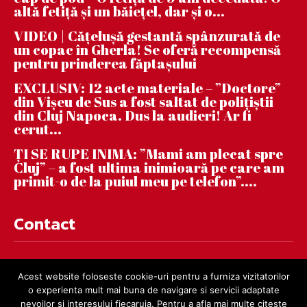
altă fetiță și un băiețel, dar și o...
VIDEO | Căţeluşă gestantă spânzurată de
un copac în Gherla! Se oferă recompensă
pentru prinderea făptaşului
EXCLUSIV: 12 acte materiale – ”Doctore”
din Vișeu de Sus a fost saltat de polițiștii
din Cluj Napoca. Dus la audieri! Ar fi
cerut...
ȚI SE RUPE INIMA: ”Mami am plecat spre
Cluj” – a fost ultima inimioară pe care am
primit-o de la puiul meu pe telefon”....
Contact
contact@dejnews.ro
Acest website foloseste cookie-uri pentru a furniza vizitatorilor
o experienta mult mai buna de navigare si servicii adaptate
nevoilor si interesului fiecaruia. Pentru a afla mai multe citeste