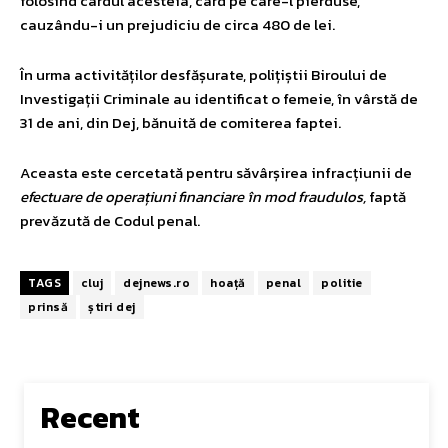
folosind cardul acesteia, card pe care-l pierduse,
cauzându-i un prejudiciu de circa 480 de lei.
În urma activităților desfășurate, polițiștii Biroului de
Investigații Criminale au identificat o femeie, în vârstă de
31 de ani, din Dej, bănuită de comiterea faptei.
Aceasta este cercetată pentru săvârșirea infracțiunii de
efectuare de operațiuni financiare în mod fraudulos,
faptă
prevăzută de Codul penal.
TAGS
cluj
dejnews.ro
hoață
penal
politie
prinsă
știri dej
Recent