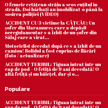
O femeie cetățean străin a scos cuțitul în
stradă. Doi bărbați au imobilizat-o până la
sosirea poliției (VIDEO)
ACCIDENT CU 3 victime la CÂȚCĂU: Un
șofer din Maramureș care a depășit
neregulamentar s-a izbit de un șofer din
Sălaj care a virat...
Motociclist decedat după ce s-a izbit de un
camion! Bolidul a fost cuprins de flăcări
(foto / actualizare)
ACCIDENT TERIBIL: Tiguan intrat într-un
cap de pod – O fetiță de 9 ani decedată! O
altă fetiță și un băiețel, dar și o...
Populare
ACCIDENT TERIBIL: Tiguan intrat într-un
cap de pod – O fetiță de 9 ani decedată! O