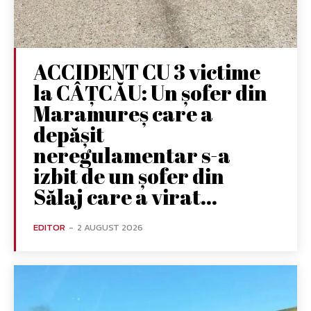
ACCIDENT CU 3 victime
la CÂȚCĂU: Un șofer din
Maramureș care a
depășit
neregulamentar s-a
izbit de un șofer din
Sălaj care a virat...
EDITOR
-
2 AUGUST 2026