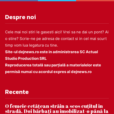
Despre noi
Cele mai noi stiri le gasesti aici! Vrei sa ne dai un pont? Ai
o stire? Scrie-ne pe adresa de contact si in cel mai scurt
timp vom lua legatura cu tine.
Site-ul dejnews.ro este in administrarea SC Actual
Studio Production SRL
Reproducerea totală sau parțială a materialelor este
permisă numai cu acordul expres al dejnews.ro
Recente
O femeie cetățean străin a scos cuțitul în
stradă. Doi bărbați au imobilizat-o până la