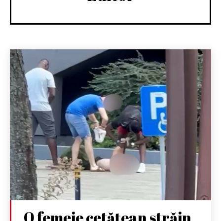
O femeie cetățean străin