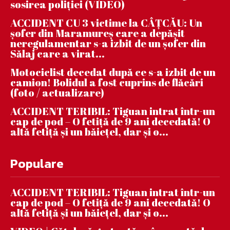
sosirea poliției (VIDEO)
ACCIDENT CU 3 victime la CÂȚCĂU: Un
șofer din Maramureș care a depășit
neregulamentar s-a izbit de un șofer din
Sălaj care a virat...
Motociclist decedat după ce s-a izbit de un
camion! Bolidul a fost cuprins de flăcări
(foto / actualizare)
ACCIDENT TERIBIL: Tiguan intrat într-un
cap de pod – O fetiță de 9 ani decedată! O
altă fetiță și un băiețel, dar și o...
Populare
ACCIDENT TERIBIL: Tiguan intrat într-un
cap de pod – O fetiță de 9 ani decedată! O
altă fetiță și un băiețel, dar și o...