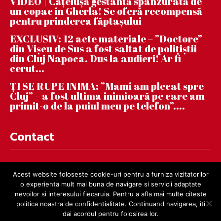
VIDEO | Căţeluşă gestantă spânzurată de
un copac în Gherla! Se oferă recompensă
pentru prinderea făptaşului
EXCLUSIV: 12 acte materiale – ”Doctore”
din Vișeu de Sus a fost saltat de polițiștii
din Cluj Napoca. Dus la audieri! Ar fi
cerut...
ȚI SE RUPE INIMA: ”Mami am plecat spre
Cluj” – a fost ultima inimioară pe care am
primit-o de la puiul meu pe telefon”....
Contact
contact@dejnews.ro
Acest website foloseste cookie-uri pentru a furniza vizitatorilor
o experienta mult mai buna de navigare si servicii adaptate
nevoilor si interesului fiecaruia. Pentru a afla mai multe citeste
politica noastra de confidentialitate. Continuand navigarea, iti
dai acordul pentru folosirea lor.