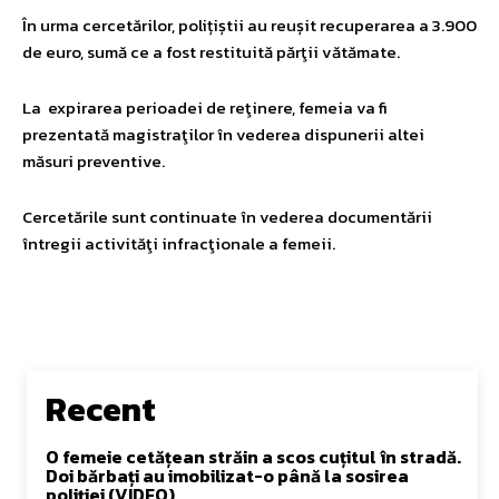
În urma cercetărilor, polițiștii au reușit recuperarea a 3.900
de euro, sumă ce a fost restituită părţii vătămate.
La expirarea perioadei de reţinere, femeia va fi
prezentată magistraţilor în vederea dispunerii altei
măsuri preventive.
Cercetările sunt continuate în vederea documentării
întregii activităţi infracţionale a femeii.
Recent
O femeie cetățean străin a scos cuțitul în stradă.
Doi bărbați au imobilizat-o până la sosirea
poliției (VIDEO)