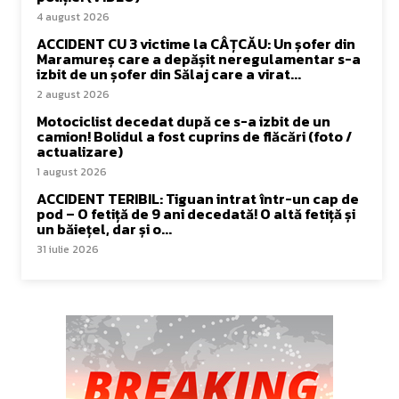
4 august 2026
ACCIDENT CU 3 victime la CÂȚCĂU: Un șofer din
Maramureș care a depășit neregulamentar s-a
izbit de un șofer din Sălaj care a virat...
2 august 2026
Motociclist decedat după ce s-a izbit de un
camion! Bolidul a fost cuprins de flăcări (foto /
actualizare)
1 august 2026
ACCIDENT TERIBIL: Tiguan intrat într-un cap de
pod – O fetiță de 9 ani decedată! O altă fetiță și
un băiețel, dar și o...
31 iulie 2026