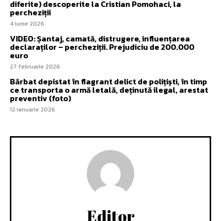
diferite) descoperite la Cristian Pomohaci, la
percheziții
4 iunie 2026
VIDEO: Șantaj, camată, distrugere, influențarea
declaraților – percheziții. Prejudiciu de 200.000
euro
27 februarie 2026
Bărbat depistat în flagrant delict de polițiști, în timp
ce transporta o armă letală, deținută ilegal, arestat
preventiv (foto)
12 ianuarie 2026
Editor