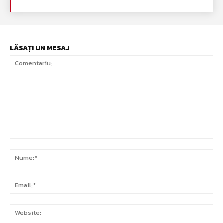
LĂSAȚI UN MESAJ
Comentariu:
Nu
Ema
Web