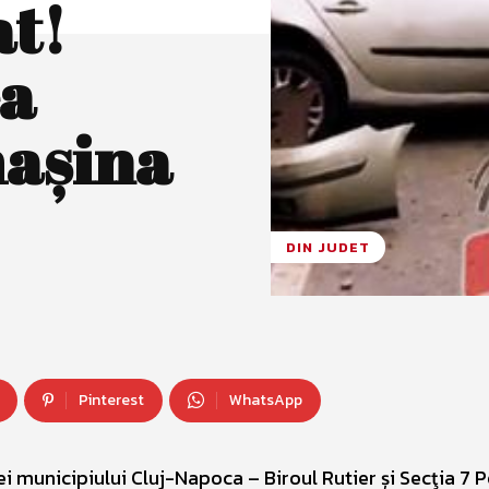
at!
ea
maşina
DIN JUDET
Pinterest
WhatsApp
ției municipiului Cluj-Napoca – Biroul Rutier și Secţia 7 P