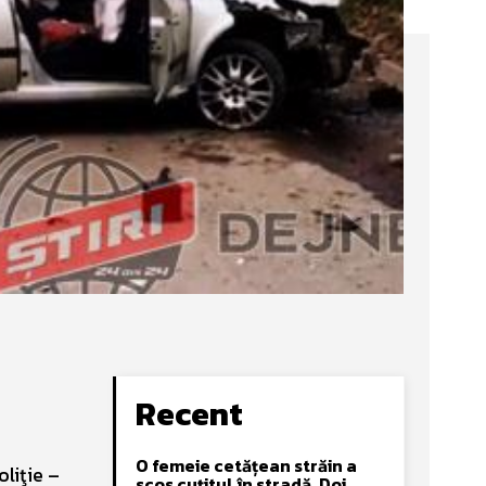
Recent
O femeie cetățean străin a
oliţie –
scos cuțitul în stradă. Doi