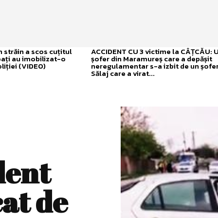
străin a scos cuțitul
ACCIDENT CU 3 victime la CÂȚCĂU: 
bați au imobilizat-o
șofer din Maramureș care a depășit
liției (VIDEO)
neregulamentar s-a izbit de un șofer
Sălaj care a virat...
dent
at de