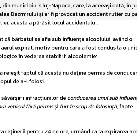
, din municipiul Cluj-Napoca, care, la aceeaşi dată, în ju
lea Dezmirului şi ar fi provocat un accident rutier cu 
er, acesta a părăsit locul accidentului.
at că bărbatul se afla sub influența alcoolului, având o
aerul expirat, motiv pentru care a fost condus la o uni
ogice în vederea stabilirii alcoolemiei.
a reieşit faptul că acesta nu deţine permis de conducer
opul de a-l folosi.
săvârşirii infracţiunilor de
conducerea unui sub influen
ui vehicul fără permis
și
furt în scop de folosinţă,
fapte
reţinerii pentru 24 de ore, urmând ca la expirarea ace