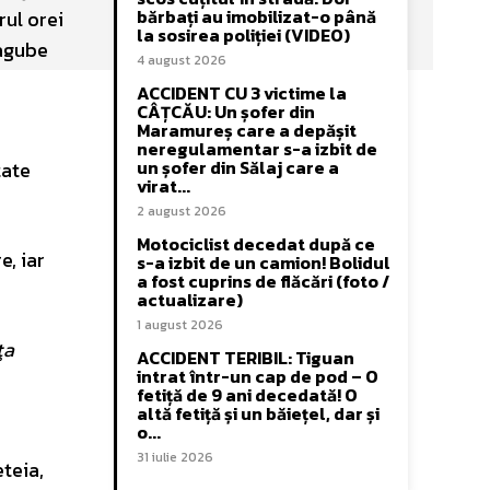
bărbați au imobilizat-o până
rul orei
la sosirea poliției (VIDEO)
pagube
4 august 2026
ACCIDENT CU 3 victime la
CÂȚCĂU: Un șofer din
Maramureș care a depășit
neregulamentar s-a izbit de
un șofer din Sălaj care a
tate
virat...
2 august 2026
Motociclist decedat după ce
e, iar
s-a izbit de un camion! Bolidul
a fost cuprins de flăcări (foto /
actualizare)
1 august 2026
ţa
ACCIDENT TERIBIL: Tiguan
intrat într-un cap de pod – O
fetiță de 9 ani decedată! O
altă fetiță și un băiețel, dar și
o...
31 iulie 2026
teia,