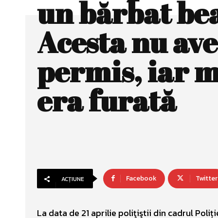
un bărbat be
Acesta nu av
permis, iar 
era furată
Facebook
Twitter
ACȚIUNE
La data de 21 aprilie poliţiştii din cadrul Poli