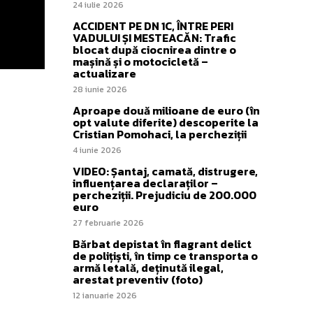
24 iulie 2026
ACCIDENT PE DN 1C, ÎNTRE PERI
VADULUI ȘI MESTEACĂN: Trafic
blocat după ciocnirea dintre o
mașină și o motocicletă –
actualizare
28 iunie 2026
Aproape două milioane de euro (în
opt valute diferite) descoperite la
Cristian Pomohaci, la percheziții
4 iunie 2026
VIDEO: Șantaj, camată, distrugere,
influențarea declaraților –
percheziții. Prejudiciu de 200.000
euro
27 februarie 2026
Bărbat depistat în flagrant delict
de polițiști, în timp ce transporta o
armă letală, deținută ilegal,
arestat preventiv (foto)
12 ianuarie 2026