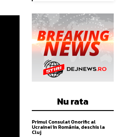
Nu rata
Primul Consulat Onorific al
Ucrainei în România, deschis la
Cluj