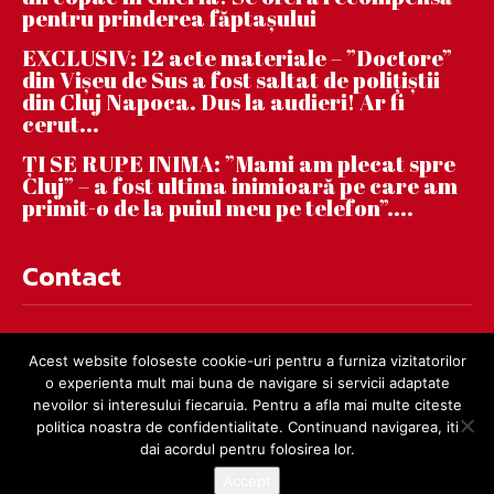
pentru prinderea făptaşului
EXCLUSIV: 12 acte materiale – ”Doctore”
din Vișeu de Sus a fost saltat de polițiștii
din Cluj Napoca. Dus la audieri! Ar fi
cerut...
ȚI SE RUPE INIMA: ”Mami am plecat spre
Cluj” – a fost ultima inimioară pe care am
primit-o de la puiul meu pe telefon”....
Contact
contact@dejnews.ro
Acest website foloseste cookie-uri pentru a furniza vizitatorilor
o experienta mult mai buna de navigare si servicii adaptate
nevoilor si interesului fiecaruia. Pentru a afla mai multe citeste
politica noastra de confidentialitate. Continuand navigarea, iti
dai acordul pentru folosirea lor.
Accept
© dejnews.ro 2019 – 2026