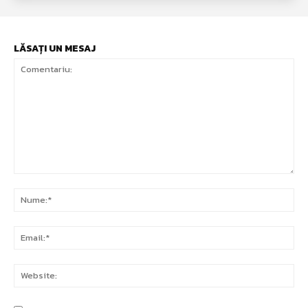
LĂSAȚI UN MESAJ
Comentariu:
Nu
Ema
Web