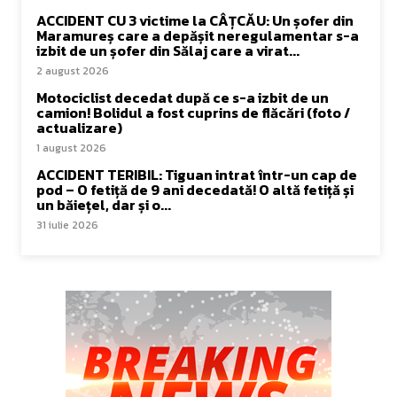
ACCIDENT CU 3 victime la CÂȚCĂU: Un șofer din
Maramureș care a depășit neregulamentar s-a
izbit de un șofer din Sălaj care a virat...
2 august 2026
Motociclist decedat după ce s-a izbit de un
camion! Bolidul a fost cuprins de flăcări (foto /
actualizare)
1 august 2026
ACCIDENT TERIBIL: Tiguan intrat într-un cap de
pod – O fetiță de 9 ani decedată! O altă fetiță și
un băiețel, dar și o...
31 iulie 2026