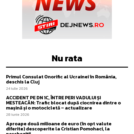
Nu rata
Primul Consulat Onorific al Ucrainei în România,
deschis la Cluj
24 iulie 2026
ACCIDENT PE DN 1C, ÎNTRE PERI VADULUI ȘI
MESTEACĂN: Trafic blocat după ciocnirea dintre o
mașină și o motocicletă – actualizare
28 iunie 2026
Aproape două milioane de euro (în opt valute
diferite) descoperite la Cristian Pomohaci, la
percheziții