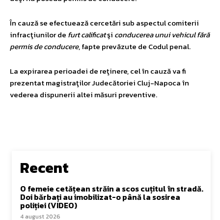
În cauză se efectuează cercetări sub aspectul comiterii
infracţiunilor de
furt calificat
şi
conducerea unui vehicul fără
permis de conducere
, fapte prevăzute de Codul penal.
La expirarea perioadei de reţinere, cel în cauză va fi
prezentat magistraţilor Judecătoriei Cluj-Napoca în
vederea dispunerii altei măsuri preventive.
Recent
O femeie cetățean străin a scos cuțitul în stradă.
Doi bărbați au imobilizat-o până la sosirea
poliției (VIDEO)
4 august 2026