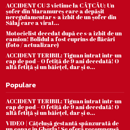
ACCIDENT CU 3 victime la CÂȚCĂU: Un
șofer din Maramureș care a depășit
neregulamentar s-a izbit de un șofer din
Sălaj care a virat...
Motociclist decedat după ce s-a izbit de un
camion! Bolidul a fost cuprins de flăcări
(foto / actualizare)
ACCIDENT TERIBIL: Tiguan intrat într-un
cap de pod – O fetiță de 9 ani decedată! O
altă fetiță și un băiețel, dar și o...
Populare
ACCIDENT TERIBIL: Tiguan intrat într-un
cap de pod – O fetiță de 9 ani decedată! O
altă fetiță și un băiețel, dar și o...
VIDEO | Căţeluşă gestantă spânzurată de
un copac în Gherla! Se oferă recompensă