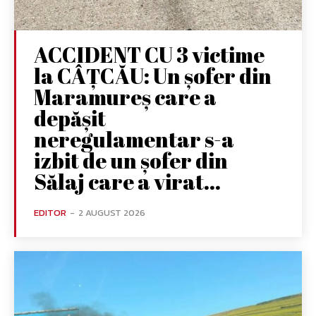
ACCIDENT CU 3 victime
la CÂȚCĂU: Un șofer din
Maramureș care a
depășit
neregulamentar s-a
izbit de un șofer din
Sălaj care a virat...
EDITOR
-
2 AUGUST 2026