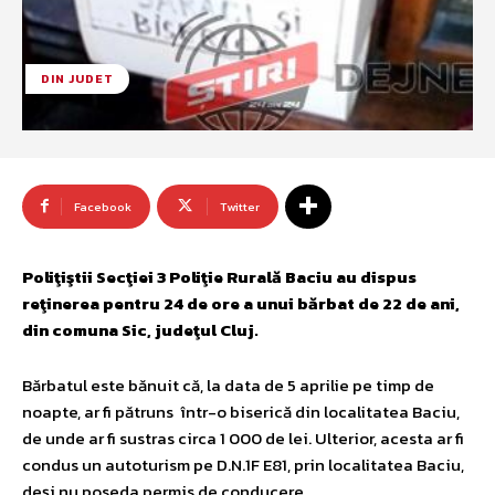
DIN JUDET
Facebook
Twitter
Poliţiştii Secţiei 3 Poliţie Rurală Baciu au dispus
reţinerea pentru 24 de ore a unui bărbat de 22 de ani,
din comuna Sic, judeţul Cluj.
Bărbatul este bănuit că, la data de 5 aprilie pe timp de
noapte, ar fi pătruns într-o biserică din localitatea Baciu,
de unde ar fi sustras circa 1 000 de lei. Ulterior, acesta ar fi
condus un autoturism pe D.N.1F E81, prin localitatea Baciu,
deşi nu poseda permis de conducere.