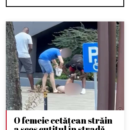
O femeie cetățean străin
a scos cuțitul în stradă.