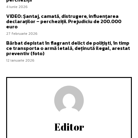
4 iunie 2026
VIDEO: Șantaj, camată, distrugere, influențarea
declaraților – percheziții. Prejudiciu de 200.000
euro
27 februarie 2026
Bărbat depistat în flagrant delict de polițiști, în timp
ce transporta o armă letală, deținută ilegal, arestat
preventiv (foto)
12 ianuarie 2026
Editor