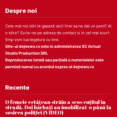
Despre noi
Cele mai noi stiri le gasesti aici! Vrei sa ne dai un pont? Ai
o stire? Scrie-ne pe adresa de contact si in cel mai scurt
timp vom lua legatura cu tine.
Site-ul dejnews.ro este in administrarea SC Actual
Studio Production SRL
Reproducerea totală sau parțială a materialelor este
permisă numai cu acordul expres al dejnews.ro
Recente
O femeie cetățean străin a scos cuțitul în
stradă. Doi bărbați au imobilizat-o până la
sosirea poliției (VIDEO)