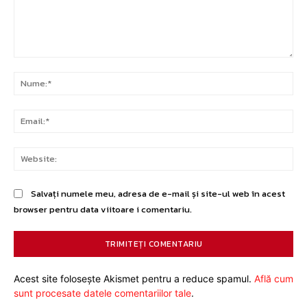
Comentariu:
Nu
Ema
Web
Salvați numele meu, adresa de e-mail și site-ul web în acest
browser pentru data viitoare i comentariu.
Acest site folosește Akismet pentru a reduce spamul.
Află cum
sunt procesate datele comentariilor tale
.