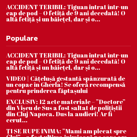
ACCIDENT TERIBIL: Tiguan intrat într-un
cap de pod – O fetiță de 9 ani decedată! O
altă fetiță și un băiețel, dar și o...
Populare
ACCIDENT TERIBIL: Tiguan intrat într-un
cap de pod – O fetiță de 9 ani decedată! O
altă fetiță și un băiețel, dar și o...
VIDEO | Căţeluşă gestantă spânzurată de
un copac în Gherla! Se oferă recompensă
pentru prinderea făptaşului
EXCLUSIV: 12 acte materiale – ”Doctore”
din Vișeu de Sus a fost saltat de polițiștii
din Cluj Napoca. Dus la audieri! Ar fi
cerut...
ȚI SE RUPE INIMA: ”Mami am plecat spre