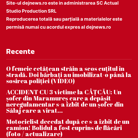
Site-ul dejnews.ro este in administrarea SC Actual
Studio Production SRL
Reproducerea totală sau parțială a materialelor este
permisă numai cu acordul expres al dejnews.ro
Recente
O femeie cetățean străin a scos cuțitul în
stradă. Doi bărbați au imobilizat-o până la
sosirea poliției (VIDEO)
ACCIDENT CU 3 victime la CÂȚCĂU: Un
șofer din Maramureș care a depășit
neregulamentar s-a izbit de un șofer din
Sălaj care a virat...
Motociclist decedat după ce s-a izbit de un
camion! Bolidul a fost cuprins de flăcări
(foto / actualizare)