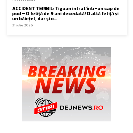
ACCIDENT TERIBIL: Tiguan intrat într-un cap de
pod – O fetiță de 9 ani decedată! O altă fetiță și
un băiețel, dar și o...
31 iulie 2026