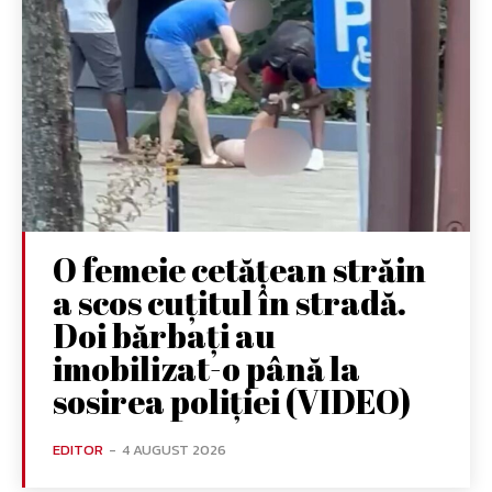
O femeie cetățean străin
a scos cuțitul în stradă.
Doi bărbați au
imobilizat-o până la
sosirea poliției (VIDEO)
EDITOR
-
4 AUGUST 2026