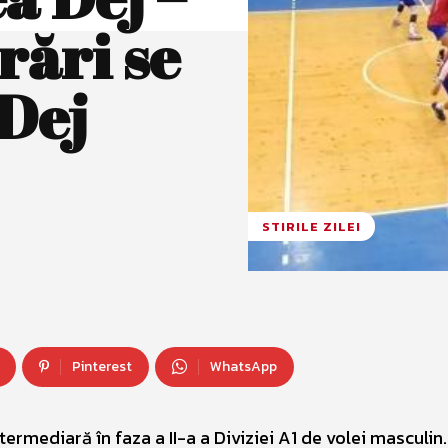
rări se
 Dej
STIRILE ZILEI
Pinterest
WhatsApp
ermediară în faza a II-a a Diviziei A1 de volei masculin.