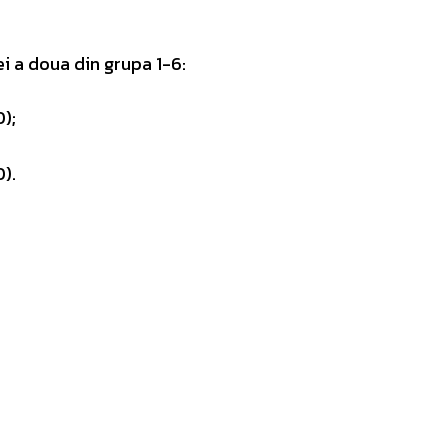
ei a doua din grupa 1-6:
);
).