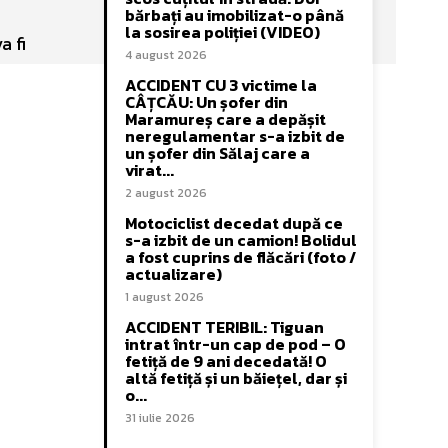
bărbați au imobilizat-o până
la sosirea poliției (VIDEO)
a fi
4 august 2026
ACCIDENT CU 3 victime la
CÂȚCĂU: Un șofer din
Maramureș care a depășit
neregulamentar s-a izbit de
un șofer din Sălaj care a
virat...
2 august 2026
Motociclist decedat după ce
s-a izbit de un camion! Bolidul
a fost cuprins de flăcări (foto /
actualizare)
1 august 2026
ACCIDENT TERIBIL: Tiguan
intrat într-un cap de pod – O
fetiță de 9 ani decedată! O
altă fetiță și un băiețel, dar și
o...
31 iulie 2026