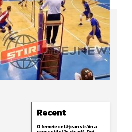
Recent
O femeie cetățean străin a
scos cuțitul în stradă. Doi