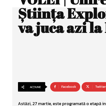
Ştiinţa Explo
va juca azi la
Facebook
Twitter
ACȚIUNE
Astăzi, 27 martie, este programată o etapă int