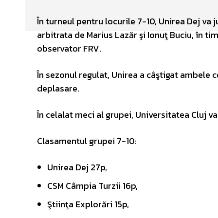
În turneul pentru locurile 7-10, Unirea Dej va j
arbitrata de Marius Lazăr şi Ionuţ Buciu, în ti
observator FRV.
În sezonul regulat, Unirea a câştigat ambele c
deplasare.
În celalat meci al grupei, Universitatea Cluj v
Clasamentul grupei 7-10:
Unirea Dej 27p,
CSM Câmpia Turzii 16p,
Ştiinţa Explorări 15p,