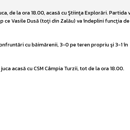
uca, de la ora 18.00, acasă cu Ştiinţa Explorări. Partida v
mp ce Vasile Dusă (toţi din Zalău) va îndeplini funcţia de
onfruntări cu băimărenii, 3-0 pe teren propriu şi 3-1 în
a juca acasă cu CSM Câmpia Turzii, tot de la ora 18.00.