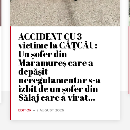
ACCIDENT CU 3
victime la CÂȚCĂU:
Un șofer din
Maramureș care a
depășit
neregulamentar s-a
izbit de un șofer din
Sălaj care a virat...
EDITOR
-
2 AUGUST 2026