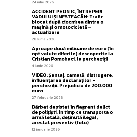
24 iulie 2026
ACCIDENT PE DN 1C, ÎNTRE PERI
VADULUI ȘI MESTEACĂN: Trafic
blocat după ciocnirea dintre o
mașină și o motocicletă –
actualizare
28 iunie 2026
Aproape două milioane de euro (în
opt valute diferite) descoperite la
Cristian Pomohaci, la percheziții
4 iunie 2026
VIDEO: Șantaj, camată, distrugere,
influențarea declaraților –
percheziții. Prejudiciu de 200.000
euro
27 februarie 2026
Bărbat depistat în flagrant delict
de polițiști, în timp ce transporta o
armă letală, deținută ilegal,
arestat preventiv (foto)
12 ianuarie 2026