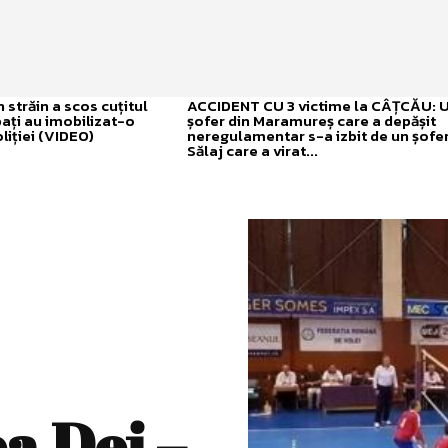
străin a scos cuțitul
ACCIDENT CU 3 victime la CÂȚCĂU: 
bați au imobilizat-o
șofer din Maramureș care a depășit
liției (VIDEO)
neregulamentar s-a izbit de un șofer
Sălaj care a virat...
a Dej –