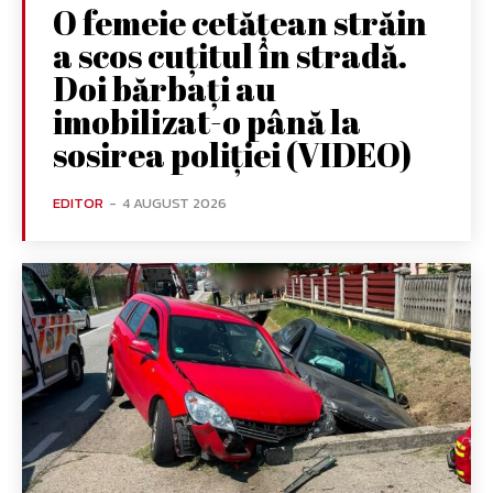
O femeie cetățean străin
a scos cuțitul în stradă.
Doi bărbați au
imobilizat-o până la
sosirea poliției (VIDEO)
EDITOR
-
4 AUGUST 2026