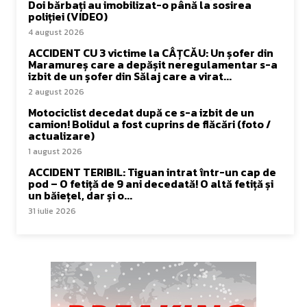
Doi bărbați au imobilizat-o până la sosirea
poliției (VIDEO)
4 august 2026
ACCIDENT CU 3 victime la CÂȚCĂU: Un șofer din
Maramureș care a depășit neregulamentar s-a
izbit de un șofer din Sălaj care a virat...
2 august 2026
Motociclist decedat după ce s-a izbit de un
camion! Bolidul a fost cuprins de flăcări (foto /
actualizare)
1 august 2026
ACCIDENT TERIBIL: Tiguan intrat într-un cap de
pod – O fetiță de 9 ani decedată! O altă fetiță și
un băiețel, dar și o...
31 iulie 2026