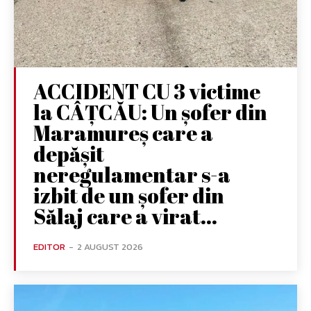
ACCIDENT CU 3 victime
la CÂȚCĂU: Un șofer din
Maramureș care a
depășit
neregulamentar s-a
izbit de un șofer din
Sălaj care a virat...
EDITOR
-
2 AUGUST 2026