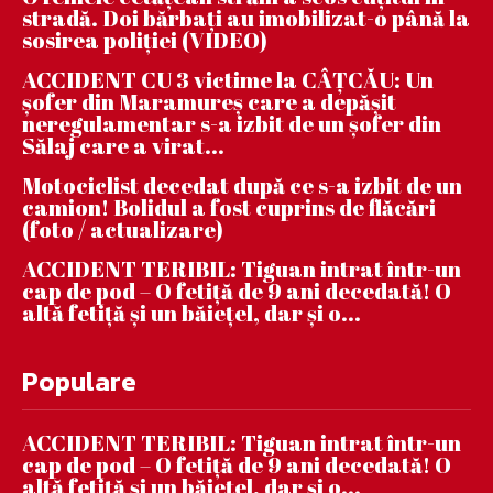
stradă. Doi bărbați au imobilizat-o până la
sosirea poliției (VIDEO)
ACCIDENT CU 3 victime la CÂȚCĂU: Un
șofer din Maramureș care a depășit
neregulamentar s-a izbit de un șofer din
Sălaj care a virat...
Motociclist decedat după ce s-a izbit de un
camion! Bolidul a fost cuprins de flăcări
(foto / actualizare)
ACCIDENT TERIBIL: Tiguan intrat într-un
cap de pod – O fetiță de 9 ani decedată! O
altă fetiță și un băiețel, dar și o...
Populare
ACCIDENT TERIBIL: Tiguan intrat într-un
cap de pod – O fetiță de 9 ani decedată! O
altă fetiță și un băiețel, dar și o...