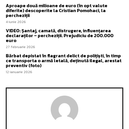
Aproape două milioane de euro (în opt valute
diferite) descoperite la Cristian Pomohaci, la
percheziții
4 iunie 2026
VIDEO: Șantaj, camată, distrugere, influențarea
declaraților – percheziții. Prejudiciu de 200.000
euro
27 februarie 2026
Bărbat depistat în flagrant delict de polițiști, în timp
ce transporta o armă letală, deținută ilegal, arestat
preventiv (foto)
12 ianuarie 2026