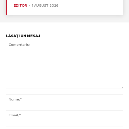
EDITOR
-
1 AUGUST 2026
LĂSAȚI UN MESAJ
Comentariu:
Nu
Ema
Web