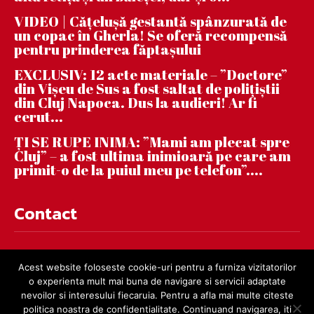
VIDEO | Căţeluşă gestantă spânzurată de
un copac în Gherla! Se oferă recompensă
pentru prinderea făptaşului
EXCLUSIV: 12 acte materiale – ”Doctore”
din Vișeu de Sus a fost saltat de polițiștii
din Cluj Napoca. Dus la audieri! Ar fi
cerut...
ȚI SE RUPE INIMA: ”Mami am plecat spre
Cluj” – a fost ultima inimioară pe care am
primit-o de la puiul meu pe telefon”....
Contact
contact@dejnews.ro
Acest website foloseste cookie-uri pentru a furniza vizitatorilor
o experienta mult mai buna de navigare si servicii adaptate
nevoilor si interesului fiecaruia. Pentru a afla mai multe citeste
politica noastra de confidentialitate. Continuand navigarea, iti