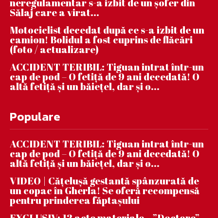
neregulamentar s-a izbit de un șofer din
Sălaj care a virat...
Motociclist decedat după ce s-a izbit de un
camion! Bolidul a fost cuprins de flăcări
(foto / actualizare)
ACCIDENT TERIBIL: Tiguan intrat într-un
cap de pod – O fetiță de 9 ani decedată! O
altă fetiță și un băiețel, dar și o...
Populare
ACCIDENT TERIBIL: Tiguan intrat într-un
cap de pod – O fetiță de 9 ani decedată! O
altă fetiță și un băiețel, dar și o...
VIDEO | Căţeluşă gestantă spânzurată de
un copac în Gherla! Se oferă recompensă
pentru prinderea făptaşului
EXCLUSIV: 12 acte materiale – ”Doctore”