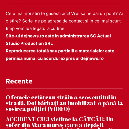
Cele mai noi stiri le gasesti aici! Vrei sa ne dai un pont? Ai
o stire? Scrie-ne pe adresa de contact si in cel mai scurt
timp vom lua legatura cu tine.
Site-ul dejnews.ro este in administrarea SC Actual
Studio Production SRL
Reproducerea totală sau parțială a materialelor este
permisă numai cu acordul expres al dejnews.ro
Recente
O femeie cetățean străin a scos cuțitul în
stradă. Doi bărbați au imobilizat-o până la
sosirea poliției (VIDEO)
ACCIDENT CU 3 victime la CÂȚCĂU: Un
șofer din Maramureș care a depășit