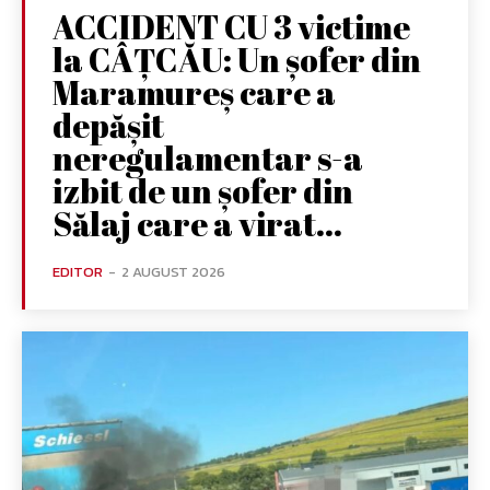
ACCIDENT CU 3 victime
la CÂȚCĂU: Un șofer din
Maramureș care a
depășit
neregulamentar s-a
izbit de un șofer din
Sălaj care a virat...
EDITOR
-
2 AUGUST 2026