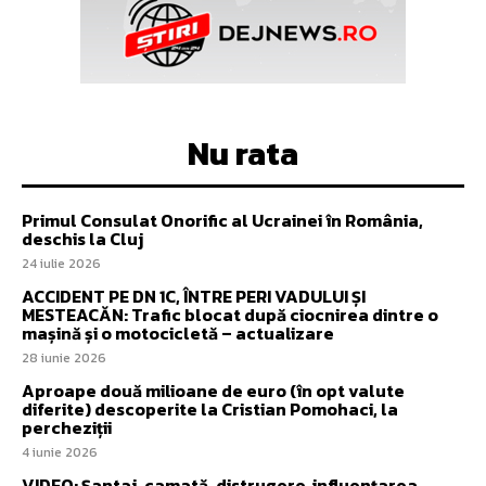
Nu rata
Primul Consulat Onorific al Ucrainei în România,
deschis la Cluj
24 iulie 2026
ACCIDENT PE DN 1C, ÎNTRE PERI VADULUI ȘI
MESTEACĂN: Trafic blocat după ciocnirea dintre o
mașină și o motocicletă – actualizare
28 iunie 2026
Aproape două milioane de euro (în opt valute
diferite) descoperite la Cristian Pomohaci, la
percheziții
4 iunie 2026
VIDEO: Șantaj, camată, distrugere, influențarea