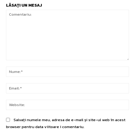
LĂSAȚI UN MESAJ
Comentariu:
Nu
Ema
Web
Salvați numele meu, adresa de e-mail și site-ul web în acest
browser pentru data viitoare i comentariu.