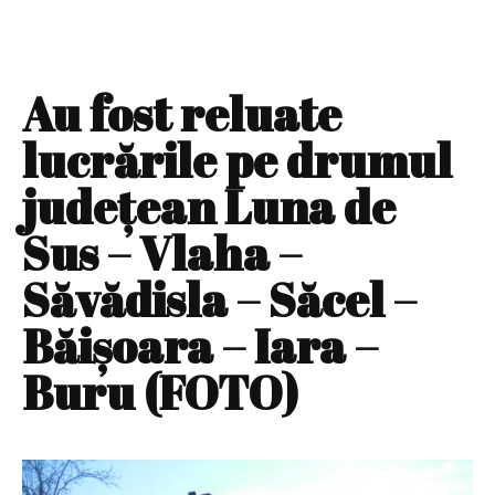
Au fost reluate
lucrările pe drumul
județean Luna de
Sus – Vlaha –
Săvădisla – Săcel –
Băişoara – Iara –
Buru (FOTO)