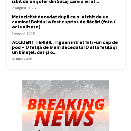
izbit de un șofer din Sălaj care a virat...
2 august 2026
Motociclist decedat după ce s-a izbit de un
camion! Bolidul a fost cuprins de flăcări (foto /
actualizare)
1 august 2026
ACCIDENT TERIBIL: Tiguan intrat într-un cap de
pod – O fetiță de 9 ani decedată! O altă fetiță și
un băiețel, dar și o...
31 iulie 2026