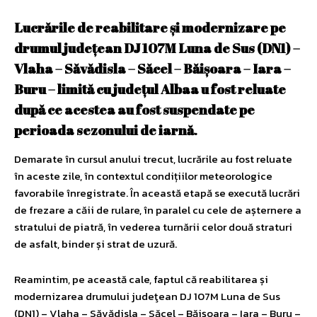
Lucrările de reabilitare și modernizare pe
drumul județean DJ 107M Luna de Sus (DN1) –
Vlaha – Săvădisla – Săcel – Băişoara – Iara –
Buru – limită cu judeţul Albaa u fost reluate
după ce acestea au fost suspendate pe
perioada sezonului de iarnă
.
Demarate în cursul anului trecut, lucrările au fost reluate
în aceste zile, în contextul condițiilor meteorologice
favorabile înregistrate. În această etapă se execută lucrări
de frezare a căii de rulare, în paralel cu cele de așternere a
stratului de piatră, în vederea turnării celor două straturi
de asfalt, binder și strat de uzură.
Reamintim, pe această cale, faptul că reabilitarea și
modernizarea drumului judeţean DJ 107M Luna de Sus
(DN1) – Vlaha – Săvădisla – Săcel – Băişoara – Iara – Buru –