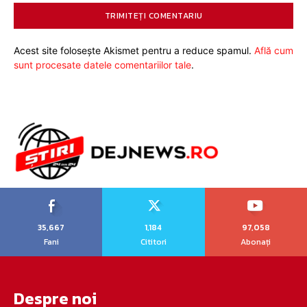
Acest site folosește Akismet pentru a reduce spamul.
Află cum
sunt procesate datele comentariilor tale
.
35,667
1,184
97,058
Fani
Cititori
Abonați
Despre noi