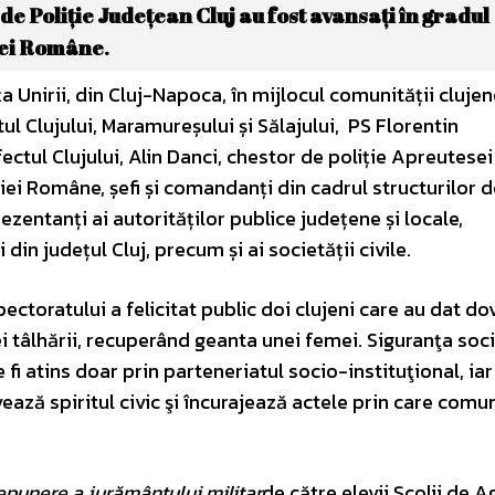
 de Poliție Județean Cluj au fost avansați în gradul
ției Române
.
Unirii, din Cluj-Napoca, în mijlocul comunității clujen
ul Clujului, Maramureșului și Sălajului, PS Florentin
tul Clujului, Alin Danci, chestor de poliție Apreutesei
iției Române, șefi și comandanți din cadrul structurilor 
rezentanți ai autorităților publice județene și locale,
 din județul Cluj, precum și ai societății civile.
ctoratului a felicitat public doi clujeni care au dat d
unei tâlhării, recuperând geanta unei femei. Siguranţa soc
fi atins doar prin parteneriatul socio-instituţional, iar
ază spiritul civic şi încurajează actele prin care comu
epunere a jurământului militar
de către elevii Școlii de A