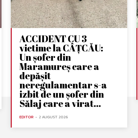
ACCIDENT CU 3
victime la CÂȚCĂU:
Un șofer din
Maramureș care a
depășit
neregulamentar s-a
izbit de un șofer din
Sălaj care a virat...
EDITOR
-
2 AUGUST 2026