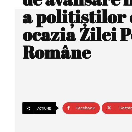
a poliţiştilor
ocazia Zilei P
Române
Facebook
Twitter
ACȚIUNE