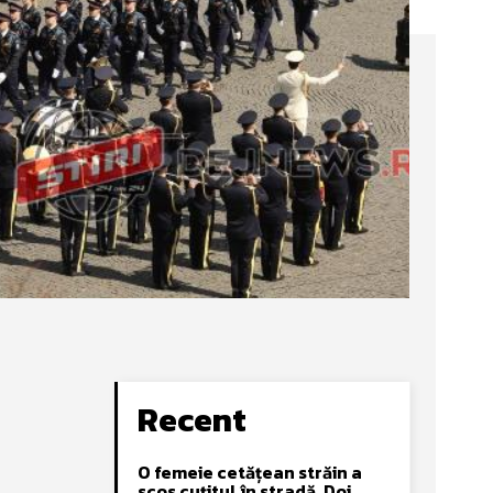
Recent
O femeie cetățean străin a
scos cuțitul în stradă. Doi