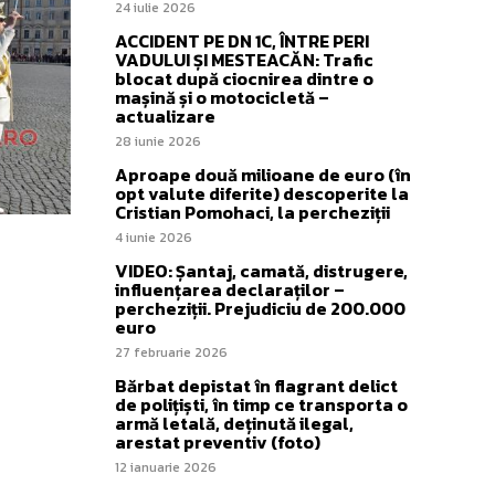
24 iulie 2026
ACCIDENT PE DN 1C, ÎNTRE PERI
VADULUI ȘI MESTEACĂN: Trafic
blocat după ciocnirea dintre o
mașină și o motocicletă –
actualizare
28 iunie 2026
Aproape două milioane de euro (în
opt valute diferite) descoperite la
Cristian Pomohaci, la percheziții
4 iunie 2026
VIDEO: Șantaj, camată, distrugere,
influențarea declaraților –
percheziții. Prejudiciu de 200.000
euro
27 februarie 2026
Bărbat depistat în flagrant delict
de polițiști, în timp ce transporta o
armă letală, deținută ilegal,
arestat preventiv (foto)
12 ianuarie 2026