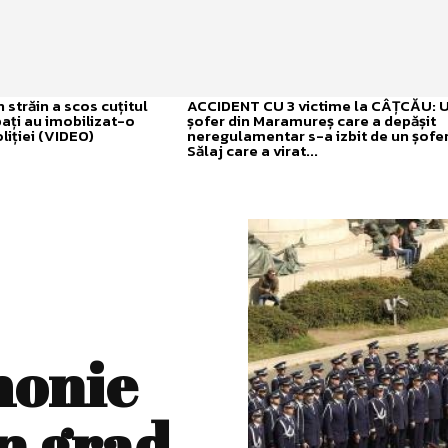
străin a scos cuțitul
ACCIDENT CU 3 victime la CÂȚCĂU: 
bați au imobilizat-o
șofer din Maramureș care a depășit
liției (VIDEO)
neregulamentar s-a izbit de un șofer
Sălaj care a virat...
monie
n grad