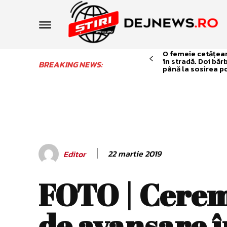
O femeie cetățean 
în stradă. Doi băr
BREAKING NEWS:
până la sosirea po
22 martie 2019
Editor
FOTO | Cere
de avansare î