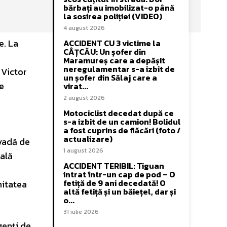
bărbați au imobilizat-o până
la sosirea poliției (VIDEO)
4 august 2026
e. La
ACCIDENT CU 3 victime la
CÂȚCĂU: Un șofer din
Maramureș care a depășit
neregulamentar s-a izbit de
 Victor
un șofer din Sălaj care a
de
virat...
2 august 2026
Motociclist decedat după ce
s-a izbit de un camion! Bolidul
a fost cuprins de flăcări (foto /
actualizare)
ovadă de
1 august 2026
ială
ACCIDENT TERIBIL: Tiguan
intrat într-un cap de pod – O
fetiță de 9 ani decedată! O
nitatea
altă fetiță și un băiețel, dar și
o...
31 iulie 2026
genți de