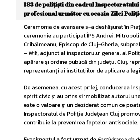
183 de polițiști din cadrul Inspectoratului
profesional următor cu ocazia Zilei Poli
Ceremonia de avansare s-a desfășurat în Piața 
ceremonie au participat ÎPS Andrei, Mitropolit
Crihălmeanu, Episcop de Cluj-Gherla, subprefec
– Wili, adjunct al inspectorului general al Pol
apărare și ordine publică din județul Cluj, rep
reprezentanți ai instituțiilor de aplicare a legii
De asemenea, cu acest prilej, conducerea inspe
spirit civic și au prins și imobilizat autorul 
este o valoare şi un deziderat comun ce poate 
Inspectoratul de Poliţie Judeţean Cluj promove
contribuie la prevenirea faptelor antisociale.
Evenimentul a fost urmat de
Festivitatea de d