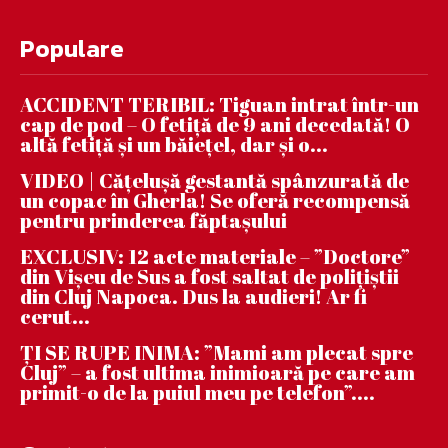
Populare
ACCIDENT TERIBIL: Tiguan intrat într-un
cap de pod – O fetiță de 9 ani decedată! O
altă fetiță și un băiețel, dar și o...
VIDEO | Căţeluşă gestantă spânzurată de
un copac în Gherla! Se oferă recompensă
pentru prinderea făptaşului
EXCLUSIV: 12 acte materiale – ”Doctore”
din Vișeu de Sus a fost saltat de polițiștii
din Cluj Napoca. Dus la audieri! Ar fi
cerut...
ȚI SE RUPE INIMA: ”Mami am plecat spre
Cluj” – a fost ultima inimioară pe care am
primit-o de la puiul meu pe telefon”....