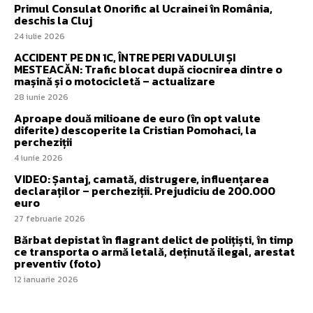
Primul Consulat Onorific al Ucrainei în România,
deschis la Cluj
24 iulie 2026
ACCIDENT PE DN 1C, ÎNTRE PERI VADULUI ȘI
MESTEACĂN: Trafic blocat după ciocnirea dintre o
mașină și o motocicletă – actualizare
28 iunie 2026
Aproape două milioane de euro (în opt valute
diferite) descoperite la Cristian Pomohaci, la
percheziții
4 iunie 2026
VIDEO: Șantaj, camată, distrugere, influențarea
declaraților – percheziții. Prejudiciu de 200.000
euro
27 februarie 2026
Bărbat depistat în flagrant delict de polițiști, în timp
ce transporta o armă letală, deținută ilegal, arestat
preventiv (foto)
12 ianuarie 2026