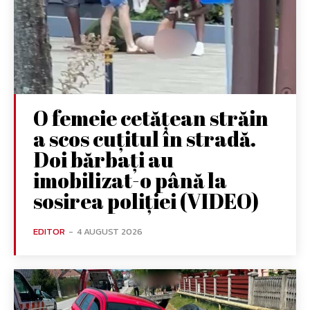
O femeie cetățean străin
a scos cuțitul în stradă.
Doi bărbați au
imobilizat-o până la
sosirea poliției (VIDEO)
EDITOR
-
4 AUGUST 2026