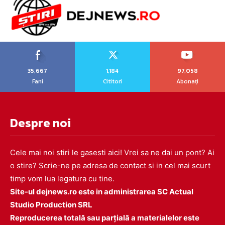
35,667
1,184
97,058
Fani
Cititori
Abonați
Despre noi
Cele mai noi stiri le gasesti aici! Vrei sa ne dai un pont? Ai
o stire? Scrie-ne pe adresa de contact si in cel mai scurt
timp vom lua legatura cu tine.
Site-ul dejnews.ro este in administrarea SC Actual
Studio Production SRL
Reproducerea totală sau parțială a materialelor este