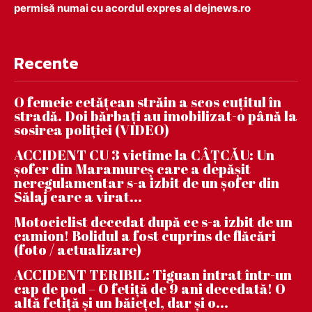
permisă numai cu acordul expres al dejnews.ro
Recente
O femeie cetățean străin a scos cuțitul în
stradă. Doi bărbați au imobilizat-o până la
sosirea poliției (VIDEO)
ACCIDENT CU 3 victime la CÂȚCĂU: Un
șofer din Maramureș care a depășit
neregulamentar s-a izbit de un șofer din
Sălaj care a virat...
Motociclist decedat după ce s-a izbit de un
camion! Bolidul a fost cuprins de flăcări
(foto / actualizare)
ACCIDENT TERIBIL: Tiguan intrat într-un
cap de pod – O fetiță de 9 ani decedată! O
altă fetiță și un băiețel, dar și o...