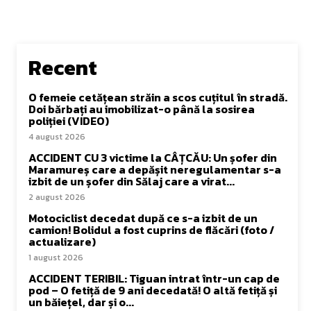
Recent
O femeie cetățean străin a scos cuțitul în stradă.
Doi bărbați au imobilizat-o până la sosirea
poliției (VIDEO)
4 august 2026
ACCIDENT CU 3 victime la CÂȚCĂU: Un șofer din
Maramureș care a depășit neregulamentar s-a
izbit de un șofer din Sălaj care a virat...
2 august 2026
Motociclist decedat după ce s-a izbit de un
camion! Bolidul a fost cuprins de flăcări (foto /
actualizare)
1 august 2026
ACCIDENT TERIBIL: Tiguan intrat într-un cap de
pod – O fetiță de 9 ani decedată! O altă fetiță și
un băiețel, dar și o...