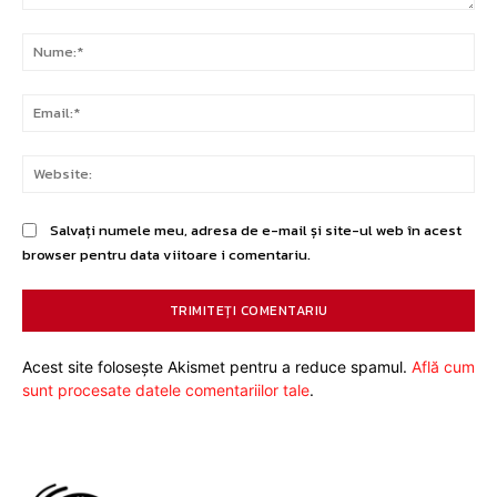
Comentariu:
Nu
Ema
Web
Salvați numele meu, adresa de e-mail și site-ul web în acest
browser pentru data viitoare i comentariu.
Acest site folosește Akismet pentru a reduce spamul.
Află cum
sunt procesate datele comentariilor tale
.