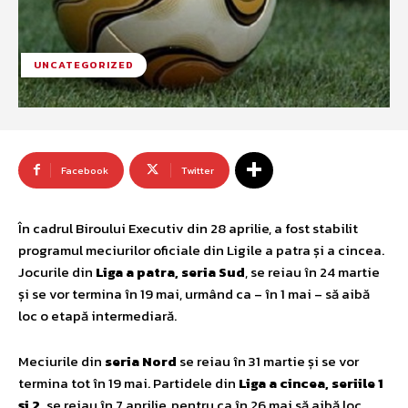
UNCATEGORIZED
Facebook
Twitter
În cadrul Biroului Executiv din 28 aprilie, a fost stabilit
programul meciurilor oficiale din Ligile a patra și a cincea.
Jocurile din
Liga a patra, seria Sud
, se reiau în 24 martie
și se vor termina în 19 mai, urmând ca – în 1 mai – să aibă
loc o etapă intermediară.
Meciurile din
seria Nord
se reiau în 31 martie și se vor
termina tot în 19 mai. Partidele din
Liga a cincea, seriile 1
și 2,
se reiau în 7 aprilie, pentru ca în 26 mai să aibă loc