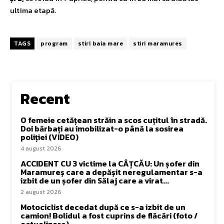
ultima etapă.
TAGS
program
stiri baia mare
stiri maramures
Recent
O femeie cetățean străin a scos cuțitul în stradă.
Doi bărbați au imobilizat-o până la sosirea
poliției (VIDEO)
4 august 2026
ACCIDENT CU 3 victime la CÂȚCĂU: Un șofer din
Maramureș care a depășit neregulamentar s-a
izbit de un șofer din Sălaj care a virat...
2 august 2026
Motociclist decedat după ce s-a izbit de un
camion! Bolidul a fost cuprins de flăcări (foto /
actualizare)