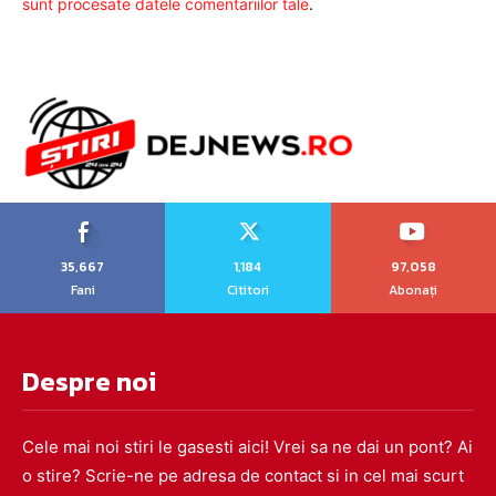
sunt procesate datele comentariilor tale
.
35,667
1,184
97,058
Fani
Cititori
Abonați
Despre noi
Cele mai noi stiri le gasesti aici! Vrei sa ne dai un pont? Ai
o stire? Scrie-ne pe adresa de contact si in cel mai scurt