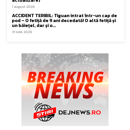
1 august 2026
ACCIDENT TERIBIL: Tiguan intrat într-un cap de
pod – O fetiță de 9 ani decedată! O altă fetiță și
un băiețel, dar și o...
31 iulie 2026