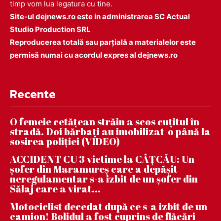
timp vom lua legatura cu tine.
Site-ul dejnews.ro este in administrarea SC Actual
Studio Production SRL
Reproducerea totală sau parțială a materialelor este
permisă numai cu acordul expres al dejnews.ro
Recente
O femeie cetățean străin a scos cuțitul în
stradă. Doi bărbați au imobilizat-o până la
sosirea poliției (VIDEO)
ACCIDENT CU 3 victime la CÂȚCĂU: Un
șofer din Maramureș care a depășit
neregulamentar s-a izbit de un șofer din
Sălaj care a virat...
Motociclist decedat după ce s-a izbit de un
camion! Bolidul a fost cuprins de flăcări