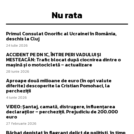
Nu rata
Primul Consulat Onorific al Ucrainei în România,
deschis la Cluj
24 iulie 2026
ACCIDENT PE DN 1C, ÎNTRE PERI VADULUI ȘI
MESTEACĂN: Trafic blocat după ciocnirea dintre o
mașină și o motocicletă – actualizare
28 iunie 2026
Aproape două milioane de euro (în opt valute
diferite) descoperite la Cristian Pomohaci, la
percheziții
4 iunie 2026
VIDEO: Șantaj, camată, distrugere, influențarea
declaraților – percheziții. Prejudiciu de 200.000
euro
27 februarie 2026
Bărbat depistat în flagrant delict de polițiști, în timp