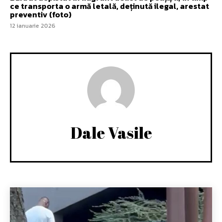
ce transporta o armă letală, deținută ilegal, arestat
preventiv (foto)
12 ianuarie 2026
Dale Vasile