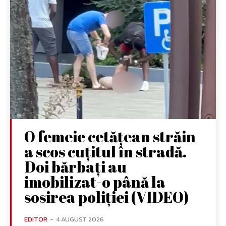
O femeie cetățean străin
a scos cuțitul în stradă.
Doi bărbați au
imobilizat-o până la
sosirea poliției (VIDEO)
EDITOR
-
4 AUGUST 2026